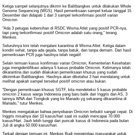
Ketiga sampel selanjutnya dikirim ke Balitbangkes untuk dilakukan Whole
Genome Sequencing (WGS). Hasil pemeriksaan sampel keluar tanggal 15
Desember dan didapati 1 dari 3 sampel terkonfirmasi positif varian
Omicron.
''Ada 3 petugas kebersihan di RSDC Wisma Atlet yang positif PCR-nya,
tapi yang terkonfirmasi positif Omicron adalah satu orang,'' terang
Menkes.
Seluruhnya kini telah menjalani karantina di Wisma Altet. Ketiga dalam
kondiri sehat, tanpa ada gejala, tanpa batuk, dan tanpa demam. Dari hasil
pemeriksaan PCR juga hasilnya telah negatif.
Selain temuan kasus konfirmasi varian Omicron, Kementerian Kesehatan
juga mengidentifikasi adanya 5 kasus probable Omicron. Kelimanya telah
dikarantina dan sudah dilakukan pemeriksaan khusus yang sudah
dikirimkan Balitbangkes. Hasilnya akan diketahui 3 hari mendatang untuk
melihat apakah sampel tersebut positif omicron atau bukan.
''Dengan pemeriksaan khusus SGTF, kita mendeteksi 5 kasus probable
omicron 2 kasus warga Indonesia yang baru balik dari Inggris dan AS, 3
lainnya WNA dari Tiongkok yang ke Manado yg sekarang dikarantina di
Manado,'' tutur Menkes.
Menkes mengatakan bahwa penyebaran Omicron terbukti sangat cepat. Di
Inggris misalnya dari 10 kasus/hari saat ini sudah mencapai 70.000
kasus/Hari. Jauh lebih tunggi dari puncak kasus di Indonesia pada bulan
Juli di angka 50.000 kasus/hari.
Terkait dengan temuan ini, Menkes Budi mengimbau masyarakat untuk