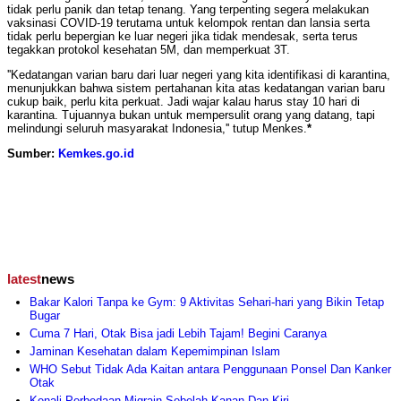
tidak perlu panik dan tetap tenang. Yang terpenting segera melakukan
vaksinasi COVID-19 terutama untuk kelompok rentan dan lansia serta
tidak perlu bepergian ke luar negeri jika tidak mendesak, serta terus
tegakkan protokol kesehatan 5M, dan memperkuat 3T.
''Kedatangan varian baru dari luar negeri yang kita identifikasi di karantina,
menunjukkan bahwa sistem pertahanan kita atas kedatangan varian baru
cukup baik, perlu kita perkuat. Jadi wajar kalau harus stay 10 hari di
karantina. Tujuannya bukan untuk mempersulit orang yang datang, tapi
melindungi seluruh masyarakat Indonesia,'' tutup Menkes.
*
Sumber:
Kemkes.go.id
latest
news
Bakar Kalori Tanpa ke Gym: 9 Aktivitas Sehari-hari yang Bikin Tetap
Bugar
Cuma 7 Hari, Otak Bisa jadi Lebih Tajam! Begini Caranya
Jaminan Kesehatan dalam Kepemimpinan Islam
WHO Sebut Tidak Ada Kaitan antara Penggunaan Ponsel Dan Kanker
Otak
Kenali Perbedaan Migrain Sebelah Kanan Dan Kiri