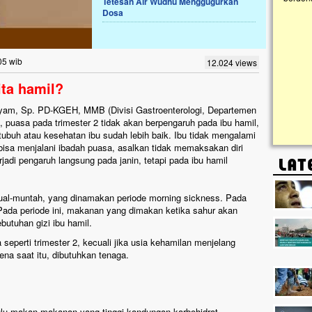
Tetesan Air Wudhu Menggugurkan
Dosa
Lima Tahun Mangkrak, Masjid di
Pelosok ini Mengenaskan. Ayo Bantu.!!
Nasib masjid di Kampung Cilumbu ini sungguh
05 wib
12.024 views
mengenaskan. Lima tahun mangkrak, kini nyaris
tak berbentuk masjid, dipenuhi rumput liar,
ta hamil?
berlumut, dan menghitam terpapar panas dan
hujan....
 Syam, Sp. PD-KGEH, MMB (Divisi Gastroenterologi, Departemen
uasa pada trimester 2 tidak akan berpengaruh pada ibu hamil,
 tubuh atau kesehatan ibu sudah lebih baik. Ibu tidak mengalami
f bisa menjalani ibadah puasa, asalkan tidak memaksakan diri
rjadi pengaruh langsung pada janin, tetapi pada ibu hamil
mual-muntah, yang dinamakan periode morning sickness. Pada
. Pada periode ini, makanan yang dimakan ketika sahur akan
utuhan gizi ibu hamil.
perti trimester 2, kecuali jika usia kehamilan menjelang
ena saat itu, dibutuhkan tenaga.
ulu makan makanan yang tinggi kandungan karbohidrat