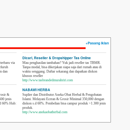
+Pasang iklan
Dicari, Reseller & Dropshipper Tas Online
erbaru via
Mau penghasilan tambahan? Yuk jadi reseller tas TBMR.
eluruh
Tanpa modal, bisa dikerjakan siapa saja dari rumah atau di
em dan
waktu senggang. Daftar sekarang dan dapatkan diskon
khusus reseller
http://www.tasbrandedmurahriri.com
NABAWI HERBA
rosir &
Suplier dan Distributor Aneka Obat Herbal & Pengobatan
500 jenis
Islami. Melayani Eceran & Grosir Minimal 350,000 dengan
sd 60% Hub:
diskon s.d 60%. Pembelian bisa campur produk >1.300 jenis
produk.
http://www.anekaobatherbal.com