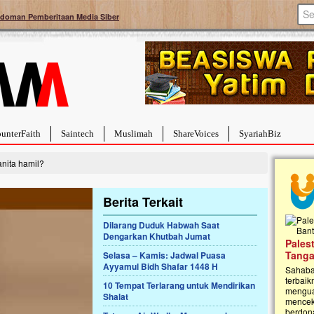
doman Pemberitaan Media Siber
unterFaith
Saintech
Muslimah
ShareVoices
SyariahBiz
nita hamil?
Berita Terkait
Dilarang Duduk Habwah Saat
Dengarkan Khutbah Jumat
a Hebat Sembuh Dari
Pales
arah
Tanga
Selasa – Kamis: Jadwal Puasa
Ayyamul Bidh Shafar 1448 H
dipenuhi dengan
Sahaba
erat. Meskipun baru
terbaik
10 Tempat Terlarang untuk Mendirikan
ayi yang imut ini harus
mengua
Shalat
g dahsyat, yaitu tumor
mencek
an...
berdona