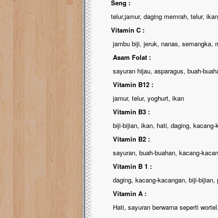
Seng :
telur,jamur, daging memrah, telur, ikan,
Vitamin C :
jambu biji, jeruk, nanas, semangka, ma
Asam Folat :
sayuran hijau, asparagus, buah-buaha
Vitamin B12 :
jamur, telur, yoghurt, ikan
Vitamin B3 :
biji-bijian, ikan, hati, daging, kacang
Vitamin B2 :
sayuran, buah-buahan, kacang-kacangan
Vitamin B 1 :
daging, kacang-kacangan, biji-bijian, 
Vitamin A :
Hati, sayuran berwarna seperti wortel, 