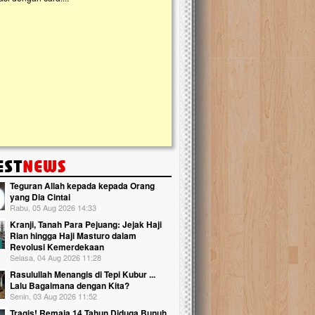
kanak Islam Terpadu (TKIT) An Najjah d
Gedung Majelis Taklim di Jonggol,...
Teguran Allah kepada kepada Orang
yang Dia Cintai
Rabu, 05 Aug 2026 14:33
Kranji, Tanah Para Pejuang: Jejak Haji
Rian hingga Haji Masturo dalam
Revolusi Kemerdekaan
Selasa, 04 Aug 2026 11:28
Rasulullah Menangis di Tepi Kubur ...
Lalu Bagaimana dengan Kita?
Senin, 03 Aug 2026 11:52
Tragis! Remaja 14 Tahun Diduga Bunuh