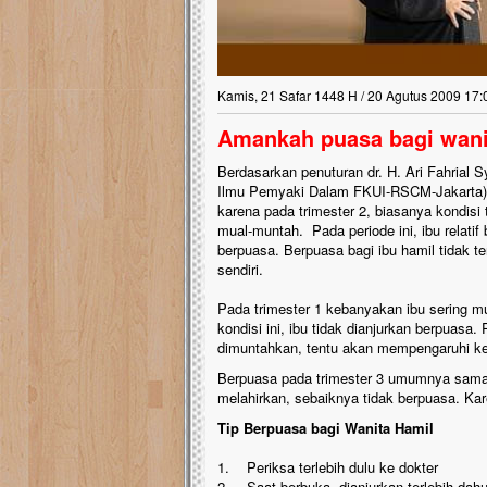
Kamis, 21 Safar 1448 H / 20 Agutus 2009 17:
Amankah puasa bagi wani
Berdasarkan penuturan dr. H. Ari Fahrial
Ilmu Pemyaki Dalam FKUI-RSCM-Jakarta), p
karena pada trimester 2, biasanya kondisi
mual-muntah. Pada periode ini, ibu relati
berpuasa. Berpuasa bagi ibu hamil tidak te
sendiri.
Pada trimester 1 kebanyakan ibu sering 
kondisi ini, ibu tidak dianjurkan berpuasa
dimuntahkan, tentu akan mempengaruhi keb
Berpuasa pada trimester 3 umumnya sama se
melahirkan, sebaiknya tidak berpuasa. Kar
Tip Berpuasa bagi Wanita Hamil
1. Periksa terlebih dulu ke dokter
2. Saat berbuka, dianjurkan terlebih dah