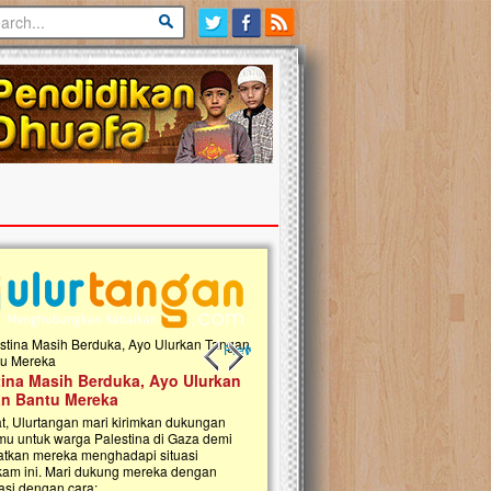
Previous slide
Next slide
tina Masih Berduka, Ayo Ulurkan
Open Donasi Wakaf Pembangu
n Bantu Mereka
Rumah Qur'an & TK Islam Terp
t, Ulurtangan mari kirimkan dukungan
Najjah di Jonggol
mu untuk warga Palestina di Gaza demi
tkan mereka menghadapi situasi
Saat ini, Ulurtangan bersama Yayasan 
am ini. Mari dukung mereka dengan
Najjahtul Islam Jonggol sedang merintis
si dengan cara:...
pembangunan Rumah Qur’an dan Tama