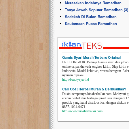
Merasakan Indahnya Ramadhan
Tanya Jawab Seputar Ramadhan (3)
Sedekah Di Bulan Ramadhan
Keutamaan Puasa Ramadhan
Gamis Syari Murah Terbaru Original
FREE ONGKIR. Belanja Gamis syari dan jilbab t
online tanpa khawatir ongkos kirim. Siap kirim s
Indonesia. Model kekinian, warna beragam. Ad
nyaman dipakai.
http://beautysyari.id
Cari Obat Herbal Murah & Berkualitas?
Di sini tempatnya-kiosherbalku.com. Melayani g
eceran herbal dari berbagai produsen dengan >1.
produk yang kami distribusikan dengan diskon 
0857-1024-0471
http://www.kiosherbalku.com