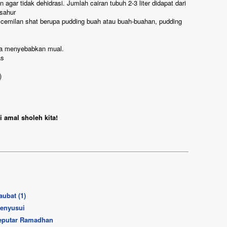
gar tidak dehidrasi. Jumlah cairan tubuh 2-3 liter didapat dari
sahur
cemilan shat berupa pudding buah atau buah-buahan, pudding
sa menyebabkan mual.
as
)
 amal sholeh kita!
ubat (1)
Menyusui
Seputar Ramadhan