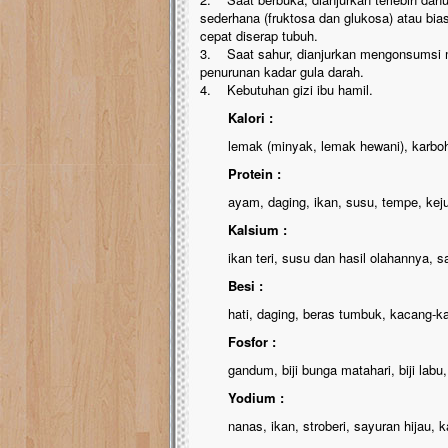
sederhana (fruktosa dan glukosa) atau bi
cepat diserap tubuh.
3. Saat sahur, dianjurkan mengonsumsi 
penurunan kadar gula darah.
4. Kebutuhan gizi ibu hamil.
Kalori :
lemak (minyak, lemak hewani), karbohidra
Protein :
ayam, daging, ikan, susu, tempe, keju
Kalsium :
ikan teri, susu dan hasil olahannya, sa
Besi :
hati, daging, beras tumbuk, kacang-kac
Fosfor :
gandum, biji bunga matahari, biji labu,
Yodium :
nanas, ikan, stroberi, sayuran hijau, k