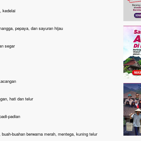
 kedelai
ngga, pepaya, dan sayuran hijau
n segar
-kacangan
, hati dan telur
padi-padian
buah-buahan berwarna merah, mentega, kuning telur