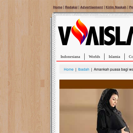
|
|
|
|
Home
Redaksi
Advertisement
Kirim Naskah
Pe
Indonesiana
Worlds
Islamia
Co
Home
|
Ibadah
| Amankah puasa bagi wa
Bantu Naura, Balit
Tumor Pembuluh D
Hidup Naura Salsabila 
rintangan yang sangat b
berusia sepuluh bulan, b
menghadapi penyakit yan
pembuluh darah berukur