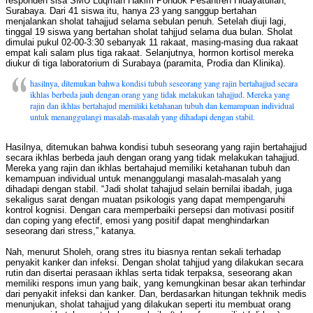
responden sisa SMU Luqman Hakim Pondok Pesantren Hidayatullah,
Surabaya. Dari 41 siswa itu, hanya 23 yang sanggup bertahan
menjalankan sholat tahajjud selama sebulan penuh. Setelah diuji lagi,
tinggal 19 siswa yang bertahan sholat tahjjud selama dua bulan. Sholat
dimulai pukul 02-00-3:30 sebanyak 11 rakaat, masing-masing dua rakaat
empat kali salam plus tiga rakaat. Selanjutnya, hormon kortisol mereka
diukur di tiga laboratorium di Surabaya (paramita, Prodia dan Klinika).
hasilnya, ditemukan bahwa kondisi tubuh seseorang yang rajin bertahajjud secara
ikhlas berbeda jauh dengan orang yang tidak melakukan tahajjud. Mereka yang
rajin dan ikhlas bertahajud memiliki ketahanan tubuh dan kemampuan individual
untuk menanggulangi masalah-masalah yang dihadapi dengan stabil.
Hasilnya, ditemukan bahwa kondisi tubuh seseorang yang rajin bertahajjud
secara ikhlas berbeda jauh dengan orang yang tidak melakukan tahajjud.
Mereka yang rajin dan ikhlas bertahajud memiliki ketahanan tubuh dan
kemampuan individual untuk menanggulangi masalah-masalah yang
dihadapi dengan stabil. “Jadi sholat tahajjud selain bernilai ibadah, juga
sekaligus sarat dengan muatan psikologis yang dapat mempengaruhi
kontrol kognisi. Dengan cara memperbaiki persepsi dan motivasi positif
dan coping yang efectif, emosi yang positif dapat menghindarkan
seseorang dari stress,” katanya.
Nah, menurut Sholeh, orang stres itu biasnya rentan sekali terhadap
penyakit kanker dan infeksi. Dengan sholat tahjjud yang dilakukan secara
rutin dan disertai perasaan ikhlas serta tidak terpaksa, seseorang akan
memiliki respons imun yang baik, yang kemungkinan besar akan terhindar
dari penyakit infeksi dan kanker. Dan, berdasarkan hitungan tekhnik medis
menunjukan, sholat tahajjud yang dilakukan seperti itu membuat orang