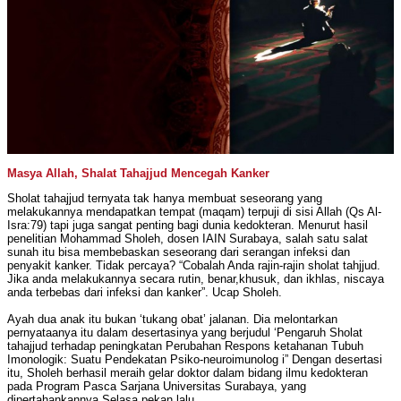
Masya Allah, Shalat Tahajjud Mencegah Kanker
Sholat tahajjud ternyata tak hanya membuat seseorang yang
melakukannya mendapatkan tempat (maqam) terpuji di sisi Allah (Qs Al-
Isra:79) tapi juga sangat penting bagi dunia kedokteran. Menurut hasil
penelitian Mohammad Sholeh, dosen IAIN Surabaya, salah satu salat
sunah itu bisa membebaskan seseorang dari serangan infeksi dan
penyakit kanker. Tidak percaya? “Cobalah Anda rajin-rajin sholat tahjjud.
Jika anda melakukannya secara rutin, benar,khusuk, dan ikhlas, niscaya
anda terbebas dari infeksi dan kanker”. Ucap Sholeh.
Ayah dua anak itu bukan ‘tukang obat’ jalanan. Dia melontarkan
pernyataanya itu dalam desertasinya yang berjudul ‘Pengaruh Sholat
tahajjud terhadap peningkatan Perubahan Respons ketahanan Tubuh
Imonologik: Suatu Pendekatan Psiko-neuroimunolog i” Dengan desertasi
itu, Sholeh berhasil meraih gelar doktor dalam bidang ilmu kedokteran
pada Program Pasca Sarjana Universitas Surabaya, yang
dipertahankannya Selasa pekan lalu.