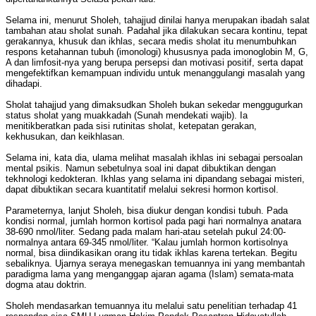
Selama ini, menurut Sholeh, tahajjud dinilai hanya merupakan ibadah salat
tambahan atau sholat sunah. Padahal jika dilakukan secara kontinu, tepat
gerakannya, khusuk dan ikhlas, secara medis sholat itu menumbuhkan
respons ketahannan tubuh (imonologi) khususnya pada imonoglobin M, G,
A dan limfosit-nya yang berupa persepsi dan motivasi positif, serta dapat
mengefektifkan kemampuan individu untuk menanggulangi masalah yang
dihadapi.
Sholat tahajjud yang dimaksudkan Sholeh bukan sekedar menggugurkan
status sholat yang muakkadah (Sunah mendekati wajib). Ia
menitikberatkan pada sisi rutinitas sholat, ketepatan gerakan,
kekhusukan, dan keikhlasan.
Selama ini, kata dia, ulama melihat masalah ikhlas ini sebagai persoalan
mental psikis. Namun sebetulnya soal ini dapat dibuktikan dengan
tekhnologi kedokteran. Ikhlas yang selama ini dipandang sebagai misteri,
dapat dibuktikan secara kuantitatif melalui sekresi hormon kortisol.
Parameternya, lanjut Sholeh, bisa diukur dengan kondisi tubuh. Pada
kondisi normal, jumlah hormon kortisol pada pagi hari normalnya anatara
38-690 nmol/liter. Sedang pada malam hari-atau setelah pukul 24:00-
normalnya antara 69-345 nmol/liter. “Kalau jumlah hormon kortisolnya
normal, bisa diindikasikan orang itu tidak ikhlas karena tertekan. Begitu
sebaliknya. Ujarnya seraya menegaskan temuannya ini yang membantah
paradigma lama yang menganggap ajaran agama (Islam) semata-mata
dogma atau doktrin.
Sholeh mendasarkan temuannya itu melalui satu penelitian terhadap 41