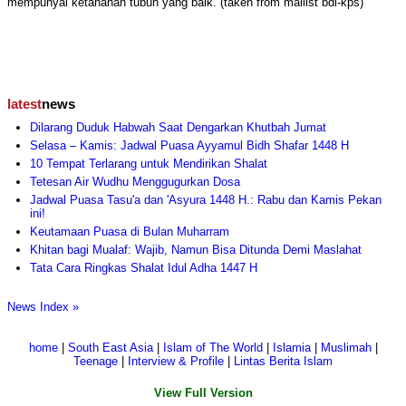
mempunyai ketahanan tubuh yang baik. (taken from mailist bdi-kps)
latest
news
Dilarang Duduk Habwah Saat Dengarkan Khutbah Jumat
Selasa – Kamis: Jadwal Puasa Ayyamul Bidh Shafar 1448 H
10 Tempat Terlarang untuk Mendirikan Shalat
Tetesan Air Wudhu Menggugurkan Dosa
Jadwal Puasa Tasu'a dan 'Asyura 1448 H.: Rabu dan Kamis Pekan
ini!
Keutamaan Puasa di Bulan Muharram
Khitan bagi Mualaf: Wajib, Namun Bisa Ditunda Demi Maslahat
Tata Cara Ringkas Shalat Idul Adha 1447 H
News Index »
home
|
South East Asia
|
Islam of The World
|
Islamia
|
Muslimah
|
Teenage
|
Interview & Profile
|
Lintas Berita Islam
View Full Version