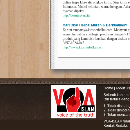
online tanpa khawatir ongkos kirim. Siap kirim s
Indonesia. Model kekinian, warna beragam. Ad
nyaman dipakai.
http://beautysyari.id
Cari Obat Herbal Murah & Berkualitas?
Di sini tempatnya-kiosherbalku.com. Melayani g
eceran herbal dari berbagai produsen dengan >1.
produk yang kami distribusikan dengan diskon 
0857-1024-0471
http://www.kiosherbalku.com
Home
|
About Us
Seluruh konten 
izin tertulis den
1. Tidak disala
2. Tidak dimodif
3. Tetap mencan
VOA-ISLAM tidak 
Kontak Redaksi