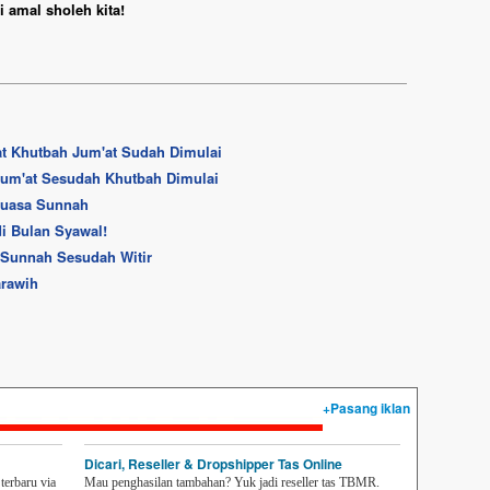
 amal sholeh kita!
at Khutbah Jum'at Sudah Dimulai
Jum'at Sesudah Khutbah Dimulai
Puasa Sunnah
i Bulan Syawal!
t Sunnah Sesudah Witir
arawih
+Pasang iklan
Dicari, Reseller & Dropshipper Tas Online
erbaru via
Mau penghasilan tambahan? Yuk jadi reseller tas TBMR.