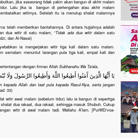
utkan, jika seseorang tidak yakin akan bangun di akhir malam
idur. Lalu jika ia bangun di pertengahan atau akhir malam
embatalkan witirnya. Setelah itu ia menutup shalat malamnya
ama telah memberikan bantahannya. Di antara hujjahnya adalah
n dua witir di satu malam, “
Tidak ada dua witir dalam satu
dzi, dan Al-Nasai)
yebabkan ia mengerjakan witir tiga kali dalam satu malam.
am semalam menuntut larangan pula tiga kali, empat kali dan
bertentangan dengan firman Allah
Subhanahu Wa Ta'ala
,
يَا أَيُّهَا الَّذِينَ آَمَنُوا أَطِيعُوا اللَّهَ وَأَطِيعُوا الرَّسُولَ وَلَا تُبْ
an kepada Allah dan taat pula kepada Rasul-Nya, serta jangan
ad: 33)
 witir awal malam (sebelum tidur) lalu ia bangun di sepertiga
 shalat dua rakaat, dua rakaat, sehingga masuk Shubuh. Cukup
ngan witir di awal malam tadi. Wallahu A’lam. [PurWD/voa-