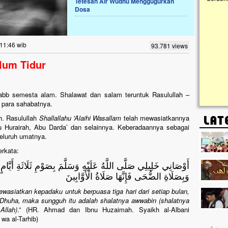
Tetesan Air Wudhu Menggugurkan
Dosa
Lima Tahun Mangkrak, Masjid di
Pelosok ini Mengenaskan. Ayo Bantu.!!
Nasib masjid di Kampung Cilumbu ini sungguh
 11:46 wib
93.781 views
mengenaskan. Lima tahun mangkrak, kini nyaris
tak berbentuk masjid, dipenuhi rumput liar,
elum Tidur
berlumut, dan menghitam terpapar panas dan
hujan....
 Rabb semesta alam. Shalawat dan salam teruntuk Rasulullah –
n para sahabatnya.
h. Rasulullah
Shallallahu 'Alaihi Wasallam
telah mewasiatkannya
u Hurairah, Abu Darda’ dan selainnya. Keberadaannya sebagai
seluruh umatnya.
erkata:
أَوْصَانِي خَلِيلِي صَلَّى اللَّهُ عَلَيْهِ وَسَلَّمَ بِصَوْمِ ثَلَاثَةِ أَيَّامٍ 
وَبِصَلَاةِ الضُّحَى فَإِنَّهَا صَلَاةُ الْأَوَّابِينَ
ewasiatkan kepadaku untuk berpuasa tiga hari dari setiap bulan,
lat Dhuha, maka sungguh itu adalah shalatnya awwabin
(shalatnya
Allah)
.” (HR. Ahmad dan Ibnu Huzaimah. Syaikh al-Albani
wa al-Tarhib)