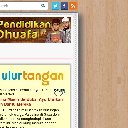
Previous slide
Next slide
tina Masih Berduka, Ayo Ulurkan
Open Donasi Wakaf Pembangu
n Bantu Mereka
Rumah Qur'an & TK Islam Terp
t, Ulurtangan mari kirimkan dukungan
Najjah di Jonggol
mu untuk warga Palestina di Gaza demi
tkan mereka menghadapi situasi
Saat ini, Ulurtangan bersama Yayasan 
am ini. Mari dukung mereka dengan
Najjahtul Islam Jonggol sedang merintis
si dengan cara:...
pembangunan Rumah Qur’an dan Tama