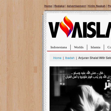
|
|
|
|
Home
Redaksi
Advertisement
Kirim Naskah
Pe
Indonesiana
Worlds
Islamia
Co
Home
|
Ibadah
| Anjuran Shalat Witir Se
Bantu Naura, Balit
Tumor Pembuluh D
Hidup Naura Salsabila 
rintangan yang sangat b
berusia sepuluh bulan, b
menghadapi penyakit yan
pembuluh darah berukur