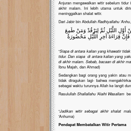
Anjuran mengawalkan witir sebelum tidur 
akhir malam. Ini lebih utama untuk dir
meninggalkan shalat witir.
Dari Jabir bin Abdullah
Radhiyallahu 'Anhu
أَوَّلِ اللَّيْلِ ثُمَّ لِيَرْقُدْ وَمَنْ طَمِعَ
 فَإِنَّ قِرَاءَةَ آخِرِ اللَّيْلِ مَحْضُورَةٌ
“
Siapa di antara kalian yang khawatir tida
tidur. Dan siapa di antara kalian yang ya
di akhir malam. Sebab, bacaan di akhir ma
Ibnu Majah, dan Ahmad)
Sedangkan bagi orang yang yakin atau me
tidak diragukan lagi- bahwa mengakhirkan
sebagai waktu turunnya Allah ke langit dun
Rasulullah
Shallallahu 'Alaihi Wasallam
be
“
Jadikan witir sebagai akhir shalat ma
'Anhuma)
Pendapat Membatalkan Witir Pertama