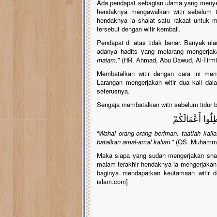
Ada pendapat sebagian ulama yang menyeb
hendaknya mengawalkan witir sebelum t
hendaknya ia shalat satu rakaat untuk m
tersebut dengan witir kembali.
Pendapat di atas tidak benar. Banyak ul
adanya hadits yang melarang mengerjaka
malam.
” (HR. Ahmad, Abu Dawud, Al-Tirmi
Membatalkan witir dengan cara ini men
Larangan mengerjakan witir dua kali dal
seterusnya.
Sengaja membatalkan witir sebelum tidur 
طِلُوا أَعْمَالَكُمْ
“
Wahai orang-orang beriman, taatlah kali
batalkan amal-amal kalian.
” (QS. Muhamm
Maka siapa yang sudah mengerjakan shalat
malam terakhir hendaknya ia mengerjakan
baginya mendapatkan keutamaan witir de
islam.com]