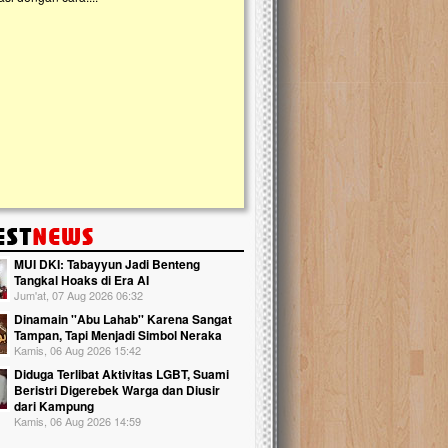
kanak Islam Terpadu (TKIT) An Najjah d
Gedung Majelis Taklim di Jonggol,...
MUI DKI: Tabayyun Jadi Benteng
Tangkal Hoaks di Era AI
Jum'at, 07 Aug 2026 06:32
Dinamain ''Abu Lahab'' Karena Sangat
Tampan, Tapi Menjadi Simbol Neraka
Kamis, 06 Aug 2026 15:42
Diduga Terlibat Aktivitas LGBT, Suami
Beristri Digerebek Warga dan Diusir
dari Kampung
Kamis, 06 Aug 2026 14:59