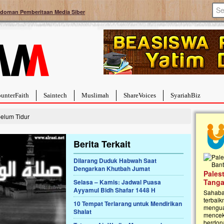
doman Pemberitaan Media Siber
unterFaith
Saintech
Muslimah
ShareVoices
SyariahBiz
belum Tidur
Berita Terkait
Dilarang Duduk Habwah Saat
Dengarkan Khutbah Jumat
a Hebat Sembuh Dari
Pales
arah
Tanga
Selasa – Kamis: Jadwal Puasa
Ayyamul Bidh Shafar 1448 H
dipenuhi dengan
Sahaba
erat. Meskipun baru
terbaik
10 Tempat Terlarang untuk Mendirikan
ayi yang imut ini harus
mengua
Shalat
g dahsyat, yaitu tumor
mencek
an...
berdona