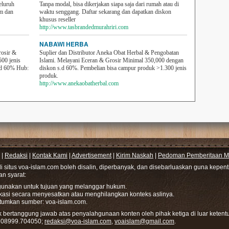
eluruh
Tanpa modal, bisa dikerjakan siapa saja dari rumah atau di
em dan
waktu senggang. Daftar sekarang dan dapatkan diskon
khusus reseller
http://www.tasbrandedmurahriri.com
NABAWI HERBA
rosir &
Suplier dan Distributor Aneka Obat Herbal & Pengobatan
500 jenis
Islami. Melayani Eceran & Grosir Minimal 350,000 dengan
sd 60% Hub:
diskon s.d 60%. Pembelian bisa campur produk >1.300 jenis
produk.
http://www.anekaobatherbal.com
|
Redaksi
|
Kontak Kami
|
Advertisement
|
Kirim Naskah
|
Pedoman Pemberitaan Me
di situs voa-islam.com boleh disalin, diperbanyak, dan disebarluaskan guna kepe
gan syarat:
hgunakan untuk tujuan yang melanggar hukum.
ikasi secara menyesatkan atau menghilangkan konteks aslinya.
tumkan sumber: voa-islam.com.
bertanggung jawab atas penyalahgunaan konten oleh pihak ketiga di luar ketentu
: 08999.704050;
redaksi@voa-islam.com
,
voaislam@gmail.com
.