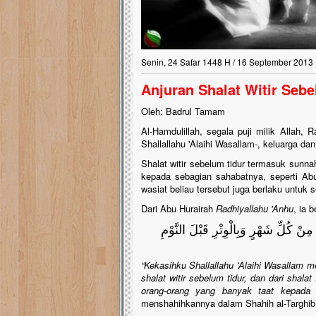
Senin, 24 Safar 1448 H / 16 September 2013
Anjuran Shalat Witir Seb
Oleh: Badrul Tamam
Al-Hamdulillah, segala puji milik Allah,
Shallallahu 'Alaihi Wasallam-, keluarga da
Shalat witir sebelum tidur termasuk sunna
kepada sebagian sahabatnya, seperti Ab
wasiat beliau tersebut juga berlaku untuk 
Dari Abu Hurairah
Radhiyallahu 'Anhu
, ia b
مِنْ كُلِّ شَهْرٍ وَبِالْوِتْرِ قَبْلَ النَّوْمِ
“Kekasihku Shallallahu 'Alaihi Wasallam m
shalat witir sebelum tidur, dan dari sha
orang-orang yang banyak taat kepada 
menshahihkannya dalam Shahih al-Targhib 