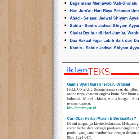
Bagaimana Menjawab 'Ash-Sholatu
Hari Jum'at: Hari Raya Pekanan Uma
Ahad - Selasa: Jadwal Shiyam Ayya
Sabtu - Senin: Jadwal Shiyam Ayya
Shalat Dzuhur di Hari Jum'at, Wan
Dua Rakaat Fajar Lebih Baik dari D
Kamis - Sabtu: Jadwal Shiyam Ayy
Gamis Syari Murah Terbaru Original
FREE ONGKIR. Belanja Gamis syari dan jilbab t
online tanpa khawatir ongkos kirim. Siap kirim s
Indonesia. Model kekinian, warna beragam. Ad
nyaman dipakai.
http://beautysyari.id
Cari Obat Herbal Murah & Berkualitas?
Di sini tempatnya-kiosherbalku.com. Melayani g
eceran herbal dari berbagai produsen dengan >1.
produk yang kami distribusikan dengan diskon 
0857-1024-0471