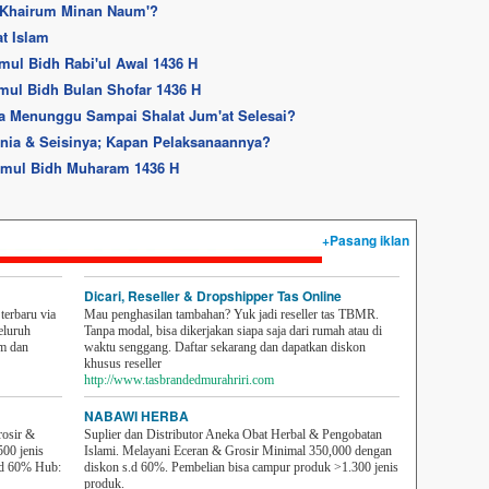
 Khairum Minan Naum'?
t Islam
mul Bidh Rabi'ul Awal 1436 H
mul Bidh Bulan Shofar 1436 H
ita Menunggu Sampai Shalat Jum'at Selesai?
unia & Seisinya; Kapan Pelaksanaannya?
amul Bidh Muharam 1436 H
+Pasang iklan
Dicari, Reseller & Dropshipper Tas Online
erbaru via
Mau penghasilan tambahan? Yuk jadi reseller tas TBMR.
eluruh
Tanpa modal, bisa dikerjakan siapa saja dari rumah atau di
em dan
waktu senggang. Daftar sekarang dan dapatkan diskon
khusus reseller
http://www.tasbrandedmurahriri.com
NABAWI HERBA
rosir &
Suplier dan Distributor Aneka Obat Herbal & Pengobatan
500 jenis
Islami. Melayani Eceran & Grosir Minimal 350,000 dengan
sd 60% Hub:
diskon s.d 60%. Pembelian bisa campur produk >1.300 jenis
produk.