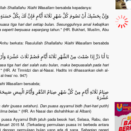
ullah
Shallallahu 'Alaihi Wasallam
bersabda kepadanya:
وَإِنَّ بِحَسْبِكَ أَنْ تَصُومَ كُلَّ شَهْرٍ ثَلَاثَةَ أَيَّامٍ فَإِنَّ لَكَ بِكُلِّ حَسَنَةٍ 
asa tiga hari dari setiap bulan. Sesungguhnya amal kebajikan
ia seperti berpuasa sepanjang tahun.
" (HR. Bukhari, Muslim, Abu
'Anhu
berkata: Rasulullah
Shallallahu 'Alaihi Wasallam
bersabda
يَا أَبَا ذَرٍّ إِذَا صُمْتَ مِنْ الشَّهْرِ ثَلَاثَةَ أَيَّامٍ فَصُمْ ثَلَاثَ عَشْرَةَ و
asa tiga hari dari salah satu bulan, maka berpuasalah pada hari
.
" (HR. At Tirmidzi dan al-Nasai. Hadits ini dihassankan oleh al-
al-Irwa' no. 947)
laihi Wasallam
bersabda;
صِيَامُ ثَلَاثَةِ أَيَّامٍ مِنْ كُلِّ شَهْرٍ صِيَامُ الدَّهْرِ وَأَيَّامُ الْبِيضِ صَبِي
عَشْرَةَ
 dahr (puasa setahun). Dan puasa ayyamul bidh (hari-hari putih)
 lima belas.
" (HR. An Nasai dan dishahihkan al Albani)
ah, puasa Ayyamul Bidh jatuh pada besok hari, Selasa, Rabu, dan
bruari 2015 M. (Terkadang permulaan puasa ini berbeda antara
ai dengan permulaan bulan yang ada di sana. Sebagian negeri