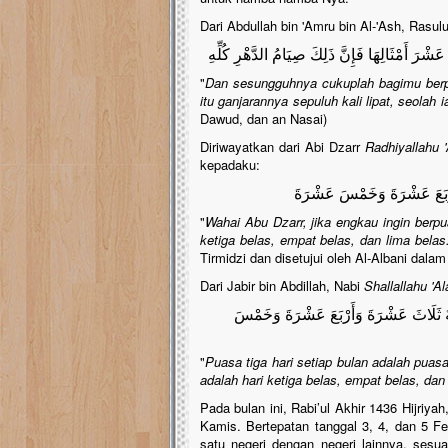
Dari Abdullah bin 'Amru bin Al-'Ash, Rasul
عَشْرَ أَمْثَالِهَا فَإِنَّ ذَلِكَ صِيَامُ الدَّهْرِ كُلِّهِ
"
Dan sesungguhnya cukuplah bagimu berpu
itu ganjarannya sepuluh kali lipat, seolah 
Dawud, dan an Nasai)
Diriwayatkan dari Abi Dzarr
Radhiyallahu 
kepadaku:
َأَرْبَعَ عَشْرَةَ وَخَمْسَ عَشْرَةَ
"
Wahai Abu Dzarr, jika engkau ingin berpu
ketiga belas, empat belas, dan lima belas
Tirmidzi dan disetujui oleh Al-Albani dalam 
Dari Jabir bin Abdillah, Nabi
Shallallahu 'A
حَةَ ثَلَاثَ عَشْرَةَ وَأَرْبَعَ عَشْرَةَ وَخَمْسَ
"
Puasa tiga hari setiap bulan adalah puasa
adalah hari ketiga belas, empat belas, dan
Pada bulan ini, Rabi’ul Akhir 1436 Hijriy
Kamis. Bertepatan tanggal 3, 4, dan 5 Fe
satu negeri dengan negeri lainnya, sesu