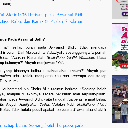
 Rabu).
bi’ul Akhir 1436 Hijriyah, puasa Ayyamul Bidh
Selasa, Rabu, dan Kamis (3, 4, dan 5 Februari
Harus Pada Ayyamul Bidh?
 hari setiap bulan pada Ayyamul Bidh, tidak mengapa
ir bulan. Dari Mu'adzah al-'Adawiyah, sesungguhnya ia pernah
Anha
: "Apakah Rasulullah
Shallallahu 'Alaihi Wasallam
biasa
iap bulannya?" Aisyah menjawab: "Ya".
saja yang biasanya beliau melaksanakan shaum?" Aisyah pun
asallam
tidak terlalu memperhatikan hari keberapa dari setiap
R. Muslim)
 Muhammad bin Shalih Al 'Utsaimin berkata, "Seorang boleh
a, ataupun di akhirnya secara berurutan atau terpisah-pisah.
nakan pada Ayyamul Bidh, yaitu tanggal tiga belas, empat belas,
dits Aisyah
Radliyallah 'Anha
, "Adalah Nabi
Shallallahu 'Alaihi
Beliau tidak terlalu peduli apakah berpuasa di awal atau di akhir
ari setiap bulan: Seorang boleh berpuasa pada