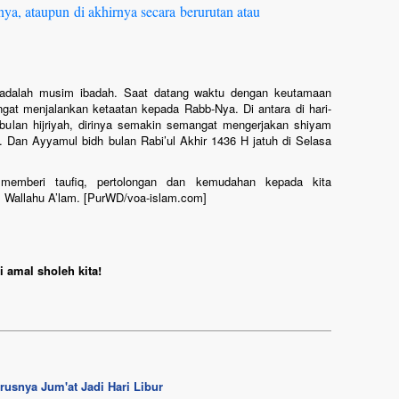
ya, ataupun di akhirnya secara berurutan atau
 adalah musim ibadah. Saat datang waktu dengan keutamaan
gat menjalankan ketaatan kepada Rabb-Nya. Di antara di hari-
 bulan hijriyah, dirinya semakin semangat mengerjakan shiyam
 Dan Ayyamul bidh bulan Rabi’ul Akhir 1436 H jatuh di Selasa
a
memberi taufiq, pertolongan dan kemudahan kepada kita
 Wallahu A’lam. [PurWD/voa-islam.com]
 amal sholeh kita!
rusnya Jum'at Jadi Hari Libur