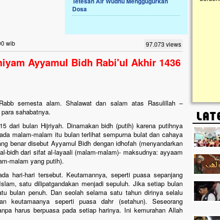
Tetesan Air Wudhu Menggugurkan
Dosa
Lima Tahun Mangkrak, Masjid di
Pelosok ini Mengenaskan. Ayo Bantu.!!
Nasib masjid di Kampung Cilumbu ini sungguh
00 wib
97.073 views
mengenaskan. Lima tahun mangkrak, kini nyaris
tak berbentuk masjid, dipenuhi rumput liar,
hiyam Ayyamul Bidh Rabi'ul Akhir 1436
berlumut, dan menghitam terpapar panas dan
hujan....
h, Rabb semesta alam. Shalawat dan salam atas Rasulillah –
n para sahabatnya.
15 dari bulan Hijriyah. Dinamakan bidh (putih) karena putihnya
da malam-malam itu bulan terlihat sempurna bulat dan cahaya
ang benar disebut Ayyamul Bidh dengan idhofah (menyandarkan
al-bidh dari sifat al-layaali (malam-malam)- maksudnya: ayyaam
alam-malam yang putih).
a hari-hari tersebut. Keutamannya, seperti puasa sepanjang
slam, satu dilipatgandakan menjadi sepuluh. Jika setiap bulan
atu bulan penuh. Dan seolah selama satu tahun dirinya selalu
kan keutamaanya seperti puasa dahr (setahun). Seseorang
npa harus berpuasa pada setiap harinya. Ini kemurahan Allah