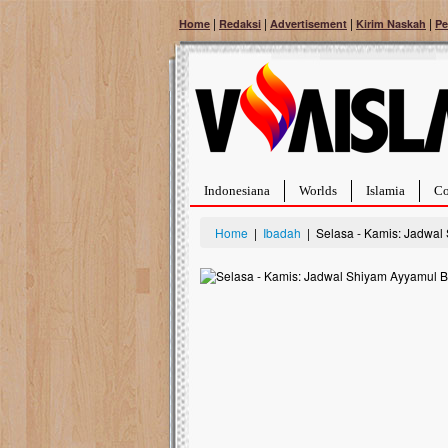
|
|
|
|
Home
Redaksi
Advertisement
Kirim Naskah
Pe
Indonesiana
Worlds
Islamia
Co
Home
|
Ibadah
| Selasa - Kamis: Jadwal 
Bantu Naura, Balit
Tumor Pembuluh D
Hidup Naura Salsabila 
rintangan yang sangat b
berusia sepuluh bulan, b
menghadapi penyakit yan
pembuluh darah berukur