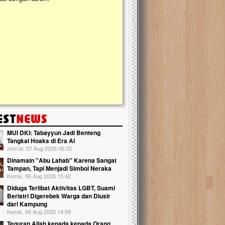
kanak Islam Terpadu (TKIT) An Najjah d
Gedung Majelis Taklim di Jonggol,...
MUI DKI: Tabayyun Jadi Benteng
Tangkal Hoaks di Era AI
Jum'at, 07 Aug 2026 06:32
Dinamain ''Abu Lahab'' Karena Sangat
Tampan, Tapi Menjadi Simbol Neraka
Kamis, 06 Aug 2026 15:42
Diduga Terlibat Aktivitas LGBT, Suami
Beristri Digerebek Warga dan Diusir
dari Kampung
Kamis, 06 Aug 2026 14:59
Teguran Allah kepada kepada Orang