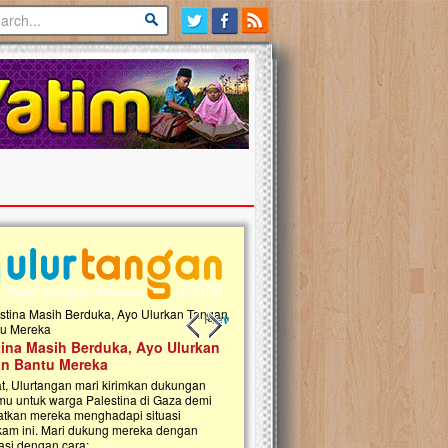
Previous slide
Next slide
tina Masih Berduka, Ayo Ulurkan
Open Donasi Wakaf Pembangu
n Bantu Mereka
Rumah Qur'an & TK Islam Terp
t, Ulurtangan mari kirimkan dukungan
Najjah di Jonggol
mu untuk warga Palestina di Gaza demi
tkan mereka menghadapi situasi
Saat ini, Ulurtangan bersama Yayasan 
am ini. Mari dukung mereka dengan
Najjahtul Islam Jonggol sedang merintis
si dengan cara:...
pembangunan Rumah Qur’an dan Tama