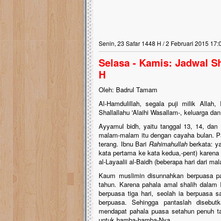
Senin, 23 Safar 1448 H / 2 Februari 2015 17:
Selasa - Kamis: Jadwal S
H
Oleh: Badrul Tamam
Al-Hamdulillah, segala puji milik Alla
Shallallahu 'Alaihi Wasallam-, keluarga da
Ayyamul bidh, yaitu tanggal 13, 14, dan 
malam-malam itu dengan cayaha bulan. Pa
terang. Ibnu Bari
Rahimahullah
berkata: y
kata pertama ke kata kedua,-pent) karena 
al-Layaalii al-Baidh (beberapa hari dari m
Kaum muslimin disunnahkan berpuasa pad
tahun. Karena pahala amal shalih dalam I
berpuasa tiga hari, seolah ia berpuasa s
berpuasa. Sehingga pantaslah disebut
mendapat pahala puasa setahun penuh ta
untuk hamba-hamba-Nya.