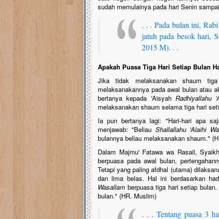
sudah memulainya pada hari Senin sampai
. . . Pada bulan ini, Ra
jatuh pada besok hari, 
2015 M). . .
Apakah Puasa Tiga Hari Setiap Bulan 
Jika tidak melaksanakan shaum tiga
melaksanakannya pada awal bulan atau akh
bertanya kepada 'Aisyah
Radhiyallahu '
melaksanakan shaum selama tiga hari set
Ia pun bertanya lagi: "Hari-hari apa 
menjawab: "Beliau
Shallallahu 'Alaihi W
bulannya beliau melaksanakan shaum." (H
Dalam Majmu' Fatawa wa Rasail, Syaikh
berpuasa pada awal bulan, pertengahanny
Tetapi yang paling afdhal (utama) dilaksa
dan lima belas. Hal ini berdasarkan ha
Wasallam
berpuasa tiga hari setiap bulan. 
bulan." (HR. Muslim)
. . . Tentang puasa 3 h