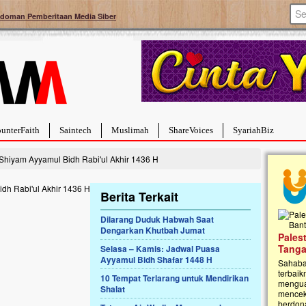
doman Pemberitaan Media Siber
unterFaith
Saintech
Muslimah
ShareVoices
SyariahBiz
Shiyam Ayyamul Bidh Rabi'ul Akhir 1436 H
Berita Terkait
Dilarang Duduk Habwah Saat
Dengarkan Khutbah Jumat
a Hebat Sembuh Dari
Pales
arah
Tanga
Selasa – Kamis: Jadwal Puasa
Ayyamul Bidh Shafar 1448 H
dipenuhi dengan
Sahaba
erat. Meskipun baru
terbaik
10 Tempat Terlarang untuk Mendirikan
ayi yang imut ini harus
mengua
Shalat
g dahsyat, yaitu tumor
mencek
an...
berdona