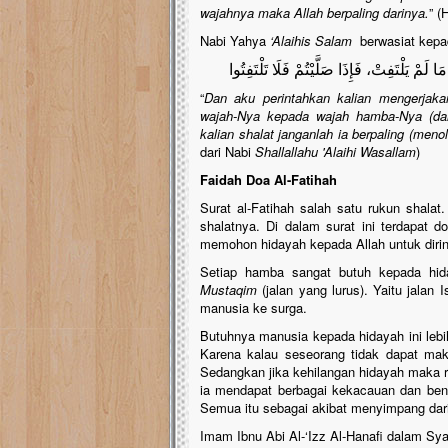
wajahnya maka Allah berpaling darinya.
” (
Nabi Yahya
‘Alaihis Salam
berwasiat kepad
لَمْ يَلْتَفِتْ، فَإِذَا صَلَّيْتُمْ فَلَا تَلْتَفِتُوا
“
Dan aku perintahkan kalian mengerjak
wajah-Nya kepada wajah hamba-Nya (dala
kalian shalat janganlah ia berpaling (menol
dari Nabi
Shallallahu 'Alaihi Wasallam
)
Faidah Doa Al-Fatihah
Surat al-Fatihah salah satu rukun shalat
shalatnya. Di dalam surat ini terdapat 
memohon hidayah kepada Allah untuk diri
Setiap hamba sangat butuh kepada hid
Mustaqim
(jalan yang lurus). Yaitu jalan
manusia ke surga.
Butuhnya manusia kepada hidayah ini leb
Karena kalau seseorang tidak dapat mak
Sedangkan jika kehilangan hidayah maka re
ia mendapat berbagai kekacauan dan benc
Semua itu sebagai akibat menyimpang dari
Imam Ibnu Abi Al-‘Izz Al-Hanafi dalam Sy