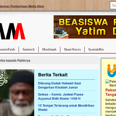
doman Pemberitaan Media Siber
unterFaith
Saintech
Muslimah
ShareVoices
SyariahBiz
mba kepada Rabbnya
Berita Terkait
Dilarang Duduk Habwah Saat
Dengarkan Khutbah Jumat
a Hebat Sembuh Dari
Pales
arah
Tanga
Selasa – Kamis: Jadwal Puasa
Ayyamul Bidh Shafar 1448 H
dipenuhi dengan
Sahaba
erat. Meskipun baru
terbaik
10 Tempat Terlarang untuk Mendirikan
ayi yang imut ini harus
mengua
Shalat
g dahsyat, yaitu tumor
mencek
an...
berdona