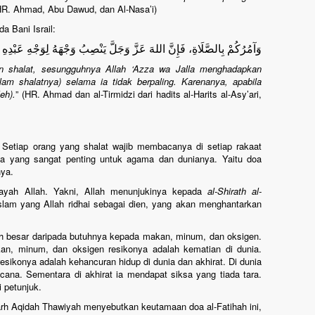
HR. Ahmad, Abu Dawud, dan Al-Nasa’i)
a Bani Israil:
وَآمُرُكُمْ بِالصَّلَاةِ، فَإِنَّ اللهَ عَزَّ وَجَلَّ يَنْصِبُ وَجْهَهُ لِوَجْهِ عَبْدِهِ مَا 
an shalat, sesungguhnya Allah ‘Azza wa Jalla menghadapkan
m shalatnya) selama ia tidak berpaling. Karenanya, apabila
eh).
” (HR. Ahmad dan al-Tirmidzi dari hadits al-Harits al-Asy’ari,
. Setiap orang yang shalat wajib membacanya di setiap rakaat
doa yang sangat penting untuk agama dan dunianya. Yaitu doa
nya.
ayah Allah. Yakni, Allah menunjukinya kepada
al-Shirath al-
 Islam yang Allah ridhai sebagai dien, yang akan menghantarkan
ih besar daripada butuhnya kepada makan, minum, dan oksigen.
an, minum, dan oksigen resikonya adalah kematian di dunia.
sikonya adalah kehancuran hidup di dunia dan akhirat. Di dunia
ana. Sementara di akhirat ia mendapat siksa yang tiada tara.
 petunjuk.
arh Aqidah Thawiyah menyebutkan keutamaan doa al-Fatihah ini,