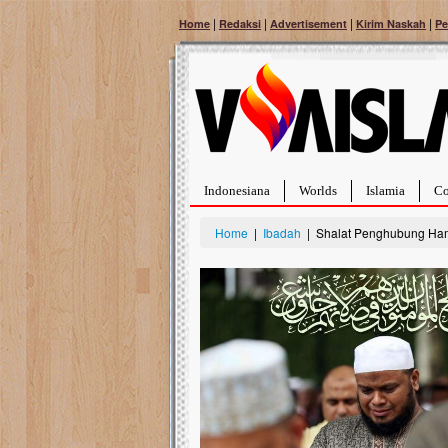
|
|
|
|
Home
Redaksi
Advertisement
Kirim Naskah
Pe
Indonesiana
Worlds
Islamia
Co
Home
|
Ibadah
| Shalat Penghubung Ha
Bantu Naura, Balit
Tumor Pembuluh D
Hidup Naura Salsabila 
rintangan yang sangat b
berusia sepuluh bulan, b
menghadapi penyakit yan
pembuluh darah berukur