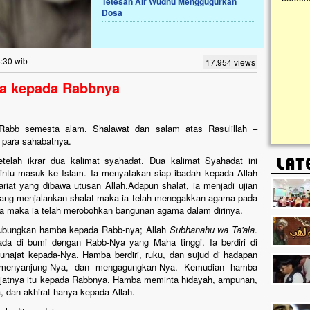
Tetesan Air Wudhu Menggugurkan
Dosa
Lima Tahun Mangkrak, Masjid di
Pelosok ini Mengenaskan. Ayo Bantu.!!
Nasib masjid di Kampung Cilumbu ini sungguh
8:30 wib
17.954 views
mengenaskan. Lima tahun mangkrak, kini nyaris
tak berbentuk masjid, dipenuhi rumput liar,
a kepada Rabbnya
berlumut, dan menghitam terpapar panas dan
hujan....
h, Rabb semesta alam. Shalawat dan salam atas Rasulillah –
n para sahabatnya.
elah ikrar dua kalimat syahadat. Dua kalimat Syahadat ini
pintu masuk ke Islam. Ia menyatakan siap ibadah kepada Allah
riat yang dibawa utusan Allah.Adapun shalat, ia menjadi ujian
 yang menjalankan shalat maka ia telah menegakkan agama pada
nya maka ia telah merobohkan bangunan agama dalam dirinya.
hubungkan hamba kepada Rabb-nya; Allah
Subhanahu wa Ta'ala
.
a di bumi dengan Rabb-Nya yang Maha tinggi. Ia berdiri di
najat kepada-Nya. Hamba berdiri, ruku, dan sujud di hadapan
, menyanjung-Nya, dan mengagungkan-Nya. Kemudian hamba
jatnya itu kepada Rabbnya. Hamba meminta hidayah, ampunan,
, dan akhirat hanya kepada Allah.