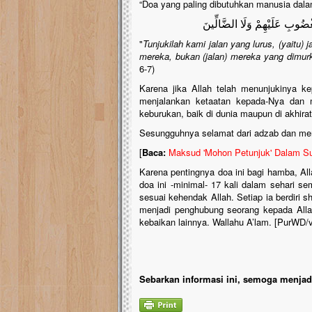
“Doa yang paling dibutuhkan manusia dalam
ْضُوبِ عَلَيْهِمْ وَلَا الضَّالِّينَ
"
Tunjukilah kami jalan yang lurus, (yaitu
mereka, bukan (jalan) mereka yang dimurk
6-7)
Karena jika Allah telah menunjukinya k
menjalankan ketaatan kepada-Nya dan m
keburukan, baik di dunia maupun di akhirat
Sesungguhnya selamat dari adzab dan mer
[
Baca:
Maksud 'Mohon Petunjuk' Dalam Sur
Karena pentingnya doa ini bagi hamba, Al
doa ini -minimal- 17 kali dalam sehari s
sesuai kehendak Allah. Setiap ia berdiri 
menjadi penghubung seorang kepada Allah
kebaikan lainnya. Wallahu A’lam. [PurWD/
Sebarkan informasi ini, semoga menjadi