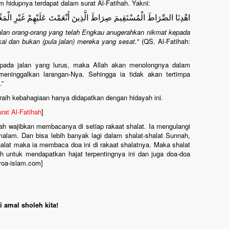
 hidupnya terdapat dalam surat Al-Fatihah. Yakni:
اهْدِنَا الصِّرَاطَ الْمُسْتَقِيمَ صِرَاطَ الَّذِينَ أَنْعَمْتَ عَلَيْهِمْ غَيْرِ الْمَغ
) jalan orang-orang yang telah Engkau anugerahkan nikmat kepada
ai dan bukan (pula jalan) mereka yang sesat.
" (QS. Al-Fatihah:
epada jalan yang lurus, maka Allah akan menolongnya dalam
eninggalkan larangan-Nya. Sehingga ia tidak akan tertimpa
.”
aih kebahagiaan hanya didapatkan dengan hidayah ini.
at Al-Fatihah
]
lah wajibkan membacanya di setiap rakaat shalat. Ia mengulangi
emalam. Dan bisa lebih banyak lagi dalam shalat-shalat Sunnah,
shalat maka ia membaca doa ini di rakaat shalatnya. Maka shalat
 untuk mendapatkan hajat terpentingnya ini dan juga doa-doa
voa-islam.com]
 amal sholeh kita!