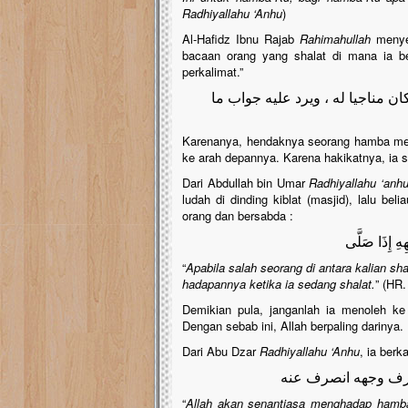
Radhiyallahu ‘Anhu
)
Al-Hafidz Ibnu Rajab
Rahimahullah
menyeb
bacaan orang yang shalat di mana ia b
perkalimat.”
ن مناجيا له ، ويرد عليه جواب ما
Karenanya, hendaknya seorang hamba men
ke arah depannya. Karena hakikatnya, ia
Dari Abdullah bin Umar
Radhiyallahu ‘anh
ludah di dinding kiblat (masjid), lalu b
orang dan bersabda :
ِهِ إِذَا صَلَّى
“
Apabila salah seorang di antara kalian sh
hadapannya ketika ia sedang shalat.
” (HR.
Demikian pula, janganlah ia menoleh ke 
Dengan sebab ini, Allah berpaling darinya.
Dari Abu Dzar
Radhiyallahu ‘Anhu
, ia berk
ا صرف وجهه انصرف عنه
“
Allah akan senantiasa menghadap hamba 