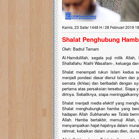
Kamis, 23 Safar 1448 H / 28 Februari 2019 1
Shalat Penghubung Hamb
Oleh: Badrul Tamam
Al-Hamdulillah, segala puji milik Alla
Shallallahu 'Alaihi Wasallam-, keluarga da
Shalat menempati rukun Islam kedua set
menjadi pondasi dasar dienul Islam dan 
semata (ikhlas) dan beribadah dengan sya
pertama atas persaksian tersebut. Siapa
dirinya. Sebaliknya, siapa meninggalkan
Shalat menjadi media efektif yang meng
Shalat menghubungkan hamba yang berad
hadapan Allah
Subhanahu wa Ta'ala
bermu
Allah. Hamba bertakbir, memuji Allah
menyampaikan hajat-hajatnya dalam muna
rahmat, kebaikan dalam urusan dien, dunia