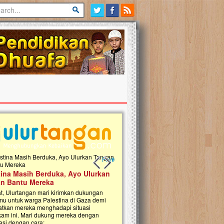
Previous slide
Next slide
tina Masih Berduka, Ayo Ulurkan
Open Donasi Wakaf Pembangu
n Bantu Mereka
Rumah Qur'an & TK Islam Terp
t, Ulurtangan mari kirimkan dukungan
Najjah di Jonggol
mu untuk warga Palestina di Gaza demi
tkan mereka menghadapi situasi
Saat ini, Ulurtangan bersama Yayasan 
am ini. Mari dukung mereka dengan
Najjahtul Islam Jonggol sedang merintis
si dengan cara:...
pembangunan Rumah Qur’an dan Tama