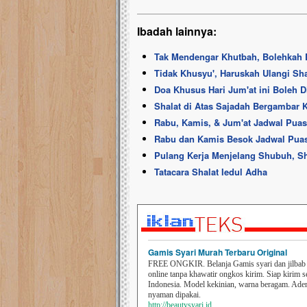
Ibadah lainnya:
Tak Mendengar Khutbah, Bolehkah D
Tidak Khusyu', Haruskah Ulangi Sha
Doa Khusus Hari Jum'at ini Boleh 
Shalat di Atas Sajadah Bergambar 
Rabu, Kamis, & Jum'at Jadwal Puas
Rabu dan Kamis Besok Jadwal Puasa
Pulang Kerja Menjelang Shubuh, S
Tatacara Shalat Iedul Adha
Gamis Syari Murah Terbaru Original
FREE ONGKIR. Belanja Gamis syari dan jilbab t
online tanpa khawatir ongkos kirim. Siap kirim s
Indonesia. Model kekinian, warna beragam. Ad
nyaman dipakai.
http://beautysyari.id