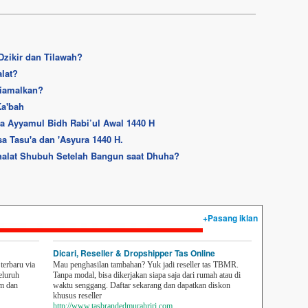
zikir dan Tilawah?
lat?
Diamalkan?
Ka'bah
a Ayyamul Bidh Rabi’ul Awal 1440 H
 Tasu'a dan 'Asyura 1440 H.
halat Shubuh Setelah Bangun saat Dhuha?
+Pasang iklan
Dicari, Reseller & Dropshipper Tas Online
erbaru via
Mau penghasilan tambahan? Yuk jadi reseller tas TBMR.
eluruh
Tanpa modal, bisa dikerjakan siapa saja dari rumah atau di
em dan
waktu senggang. Daftar sekarang dan dapatkan diskon
khusus reseller
http://www.tasbrandedmurahriri.com