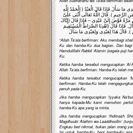
Allah
Subhanahu wa Ta'ala
berfirman dalam
ى مَا سَأَلَ فَإِذَا قَالَ الْعَبْدُ ( الْحَمْدُ لِلَّهِ
نِ الرَّحِيمِ ). قَالَ اللَّهُ تَعَالَى أَثْنَى عَلَىَّ
َرَّةً فَوَّضَ إِلَىَّ عَبْدِى – فَإِذَا قَالَ (إِيَّاكَ
َأَلَ. فَإِذَا قَالَ (اهْدِنَا الصِّرَاطَ الْمُسْتَقِيمَ
نَ ). قَالَ هَذَا لِعَبْدِى وَلِعَبْدِى مَا سَأَلَ
“
Allah Ta’ala berfirman: Aku membagi shala
Ku dan hamba-Ku dua bagian. Dan bagi
Hamdulillahi Rabbil ‘Alamin (segala puji ha
Ku.
Ketika hamba tersebut mengucapkan ‘Al-
Allah Ta’ala berfirman: Hamba-Ku telah m
Ketika hamba tersebut mengucapkan ‘Ma
berfirman: Hamba-Ku telah mengagungkan
penuh pada-Ku.
Jika hamba mengucapkan ‘Iyyaka Na’bud
hanya kepada-Mu kami memohon pertolon
hamba-Ku apa yang ia minta.
Jika hamba mengucapkan ‘Ihdiinash Shiro
Magdhuubi ‘Alaihim wa Laaddhoollin’ (tunju
Engkau beri nikmat, bukan jalan orang yan
Ini untuk hamba-Ku, bagi hamba-Ku apa 