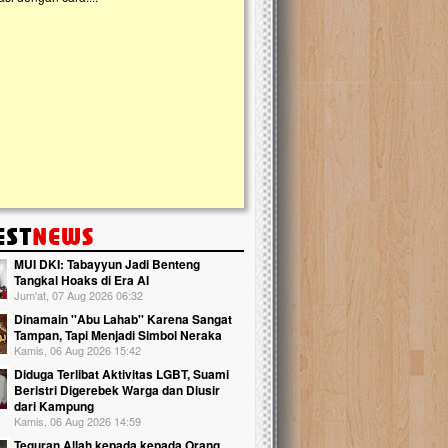
kanak Islam Terpadu (TKIT) An Najjah d
Gedung Majelis Taklim di Jonggol,...
MUI DKI: Tabayyun Jadi Benteng
Tangkal Hoaks di Era AI
Jum'at, 07 Aug 2026 06:32
Dinamain ''Abu Lahab'' Karena Sangat
Tampan, Tapi Menjadi Simbol Neraka
Kamis, 06 Aug 2026 15:42
Diduga Terlibat Aktivitas LGBT, Suami
Beristri Digerebek Warga dan Diusir
dari Kampung
Kamis, 06 Aug 2026 14:59
Teguran Allah kepada kepada Orang