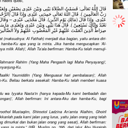
 hadits qudsi,
قَالَ اللَّهُ تَعَالَى: قَسَمْتُ الصَّلاَةَ بَيْنِى وَبَيْنَ عَبْدِى نِصْفَيْنِ وَلِعَبْدِ
رَبِّ الْعَالَمِينَ ). قَالَ اللَّهُ تَعَالَى حَمِدَنِى عَبْدِى وَإِذَا قَالَ (الرَّحْمَ
عَبْدِى. وَإِذَا قَالَ (مَالِكِ يَوْمِ الدِّينِ). قَالَ مَجَّدَنِى عَبْدِى – وَقَالَ م
نَعْبُدُ وَإِيَّاكَ نَسْتَعِينُ ). قَالَ هَذَا بَيْنِى وَبَيْنَ عَبْدِى وَلِعَبْدِى مَا س
صِرَاطَ الَّذِينَ أَنْعَمْتَ عَلَيْهِمْ غَيْرِ الْمَغْضُوبِ عَلَيْهِمْ وَلاَ الضَّالِّي
t (maksudnya: Al Fatihah) menjadi dua bagian, yaitu antara diri-
 hamba-Ku apa yang ia minta. Jika hamba mengucapkan ’Al-
nya milik Allah)’, Allah Ta’ala berfirman: Hamba-Ku telah memuji-
Rahmanir Rahiim (Yang Maha Pengasih lagi Maha Penyayang)’,
enyanjung-Ku.
aliki Yaumiddiin (Yang Menguasai hari pembalasan)’, Allah
-Ku. Beliau berkata sesekali: Hamba-Ku telah memberi kuasa
u wa Iyyaka Nasta’in (hanya kepada-Mu kami beribadah dan
gan)’, Allah berfirman: Ini antara-Aku dan hamba-Ku, bagi
othol Mustaqiim, Shirootol Ladzina An’amta ‘Alaihim, Ghoiril
kkanlah pada kami jalan yang lurus, yaitu jalan orang yang telah
g dimurkai dan bukan jalan orang yang sesat), Allah berfirman:
yang ia minta.
” (HR. Muslim no. 395, dari jalur Abu Hurairah