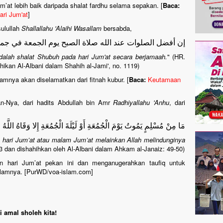
um’at lebih baik daripada shalat fardhu selama sepakan. [
Baca:
ri Jum'at
]
sulullah
Shallallahu 'Alaihi Wasallam
bersabda,
إن أفضل الصلوات عند الله صلاة الصبح يوم الجمعة في جم
dalah shalat Shubuh pada hari Jum'at secara berjamaah.
" (HR.
hikan Al-Albani dalam Shahih al-Jami', no. 1119)
amnya akan diselamatkan dari fitnah kubur. [
Baca:
Keutamaan
an-Nya, dari hadits Abdullah bin Amr
Radhiyallahu 'Anhu
, dari
مَا مِنْ مُسْلِمٍ يَمُوتُ يَوْمَ الْجُمُعَةِ أَوْ لَيْلَةَ الْجُمُعَةِ إِلا وَقَاهُ اللَّهُ فِت
 hari Jum’at atau malam Jum’at melainkan Allah melindunginya
043 dan dishahihkan oleh Al-Albani dalam Ahkam al-Janaiz: 49-50)
 hari Jum’at pekan ini dan menganugerahkan taufiq untuk
alamnya. [PurWD/voa-islam.com]
 amal sholeh kita!