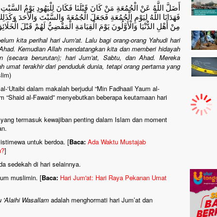
أَضَلَّ اللَّهُ عَنْ الْجُمُعَةِ مَنْ كَانَ قَبْلَنَا فَكَانَ لِلْيَهُودِ يَوْمُ السَّبْتِ و
فَهَدَانَا اللَّهُ لِيَوْمِ الْجُمُعَةِ فَجَعَلَ الْجُمُعَةَ وَالسَّبْتَ وَالْأَحَدَ وَكَذَلِك
مِنْ أَهْلِ الدُّنْيَا وَالْأَوَّلُونَ يَوْمَ الْقِيَامَةِ الْمَقْضِيُّ لَهُمْ قَبْلَ الْخَلَائِ
lum kita perihal hari Jum'at. Lalu bagi orang-orang Yahudi hari
i Ahad. Kemudian Allah mendatangkan kita dan memberi hidayah
an (secara berurutan); hari Jum'at, Sabtu, dan Ahad. Mereka
ah umat terakhir dari penduduk dunia, tetapi orang pertama yang
lim)
 al-‘Utaibi dalam makalah berjudul “Min Fadhaail Yaum al-
lam “Shaid al-Fawaid” menyebutkan beberapa keutamaan hari
’at yang termasuk kewajiban penting dalam Islam dan moment
an.
 istimewa untuk berdoa. [
Baca:
Ada Waktu Mustajab
u?
]
da sedekah di hari selainnya.
aum muslimin. [
Baca:
Hari Jum'at: Hari Raya Pekanan Umat
u 'Alaihi Wasallam
adalah menghormati hari Jum’at dan