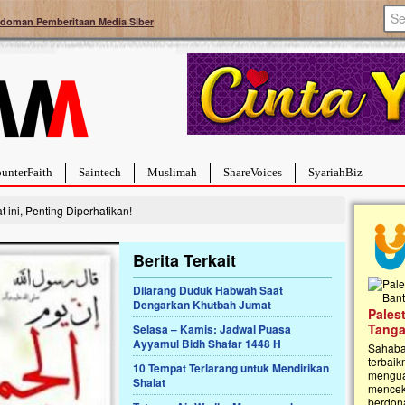
doman Pemberitaan Media Siber
unterFaith
Saintech
Muslimah
ShareVoices
SyariahBiz
ini, Penting Diperhatikan!
Berita Terkait
Dilarang Duduk Habwah Saat
Dengarkan Khutbah Jumat
a Hebat Sembuh Dari
Pales
arah
Tanga
Selasa – Kamis: Jadwal Puasa
Ayyamul Bidh Shafar 1448 H
dipenuhi dengan
Sahaba
erat. Meskipun baru
terbaik
10 Tempat Terlarang untuk Mendirikan
ayi yang imut ini harus
mengua
Shalat
g dahsyat, yaitu tumor
mencek
an...
berdona