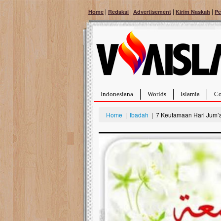
|
|
|
|
Home
Redaksi
Advertisement
Kirim Naskah
Pe
Indonesiana
Worlds
Islamia
Co
Home
|
Ibadah
| 7 Keutamaan Hari Jum’at 
Bantu Naura, Balit
Tumor Pembuluh D
Hidup Naura Salsabila 
rintangan yang sangat b
berusia sepuluh bulan, b
menghadapi penyakit yan
pembuluh darah berukur