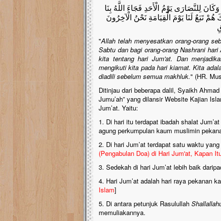
َكَانَ لِلنَّصَارَى يَوْمُ الْأَحَدِ فَجَاءَ اللَّهُ بِنَا
َ هُمْ تَبَعٌ لَنَا يَوْمَ الْقِيَامَةِ نَحْنُ الْآخِرُونَ
قِ
"
Allah telah menyesatkan orang-orang sebe
Sabtu dan bagi orang-orang Nashrani har
kita tentang hari Jum'at. Dan menjadik
mengikuti kita pada hari kiamat. Kita adal
diadili sebelum semua makhluk.
" (HR. Mus
Ditinjau dari beberapa dalil, Syaikh Ahmad
Jumu’ah” yang dilansir Website Kajian Is
Jum’at. Yaitu:
1. Di hari itu terdapat ibadah shalat Jum
agung perkumpulan kaum muslimin pekan
2. Di hari Jum’at terdapat satu waktu yang
(Pengabulan Doa) di Hari Jum'at, Kapan It
3. Sedekah di hari Jum’at lebih baik daripa
4. Hari Jum’at adalah hari raya pekanan k
Islam
]
5. Di antara petunjuk Rasulullah
Shallallah
memuliakannya.