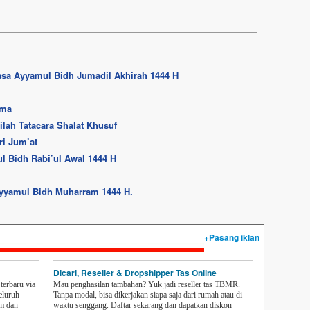
asa Ayyamul Bidh Jumadil Akhirah 1444 H
ama
ilah Tatacara Shalat Khusuf
ri Jum’at
 Bidh Rabi’ul Awal 1444 H
Ayyamul Bidh Muharram 1444 H.
+Pasang iklan
Dicari, Reseller & Dropshipper Tas Online
erbaru via
Mau penghasilan tambahan? Yuk jadi reseller tas TBMR.
eluruh
Tanpa modal, bisa dikerjakan siapa saja dari rumah atau di
em dan
waktu senggang. Daftar sekarang dan dapatkan diskon