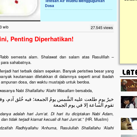
Tetesan Air Wudhu Menggugurkan
Dosa
Lima Tahun Mangkrak, Masjid di
Pelosok ini Mengenaskan. Ayo Bantu.!!
Nasib masjid di Kampung Cilumbu ini sungguh
3 wib
27.545 views
mengenaskan. Lima tahun mangkrak, kini nyaris
tak berbentuk masjid, dipenuhi rumput liar,
ni, Penting Diperhatikan!
berlumut, dan menghitam terpapar panas dan
hujan....
h, Rabb semesta alam. Shalawat dan salam atas Rasulillah –
n para sahabatnya.
enjadi hari terbaik dalam sepekan. Banyak peristiwa besar yang
a banyak keutamaan diletakkan di dalamnya seperti amal ibadah
, ampunan dosa, dan waktu mustajab untuk berdoa.
hwasanya Nabi
Shallallahu 'Alaihi Wasallam
bersabda,
خيرُ يومٍ طلعت عليه الشَّمس يومُ الجمعة؛ فيه خُلق آدم، وفيه أ
تقوم الساعة إلا في يوم الجمعة
adanya adalah hari Jum’at. Di hari itu diciptakan Nabi Adam,
an tidak terjadi kiamat kecuali di hari Jum’at.
” (HR. Muslim)
udzaifah
Radhiyallahu 'Anhuma
, Rasulullah
Shallallahu 'Alaihi