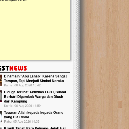
kanak Islam Terpadu (TKIT) An Najjah d
Gedung Majelis Taklim di Jonggol,...
Dinamain ''Abu Lahab'' Karena Sangat
Tampan, Tapi Menjadi Simbol Neraka
Kamis, 06 Aug 2026 15:42
Diduga Terlibat Aktivitas LGBT, Suami
Beristri Digerebek Warga dan Diusir
dari Kampung
Kamis, 06 Aug 2026 14:59
Teguran Allah kepada kepada Orang
yang Dia Cintai
Rabu, 05 Aug 2026 14:33
Kranji, Tanah Para Pejuang: Jejak Haji