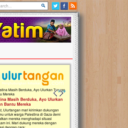
Previous slide
Next slide
tina Masih Berduka, Ayo Ulurkan
Open Donasi Wakaf Pembangu
n Bantu Mereka
Rumah Qur'an & TK Islam Terp
t, Ulurtangan mari kirimkan dukungan
Najjah di Jonggol
mu untuk warga Palestina di Gaza demi
tkan mereka menghadapi situasi
Saat ini, Ulurtangan bersama Yayasan 
am ini. Mari dukung mereka dengan
Najjahtul Islam Jonggol sedang merintis
si dengan cara:...
pembangunan Rumah Qur’an dan Tama