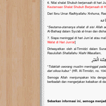
6. Nilai shalat Shubuh berjamaah di hari J
Keutamaan Shalat Shubuh Berjamaah di Ha
Dari Ibnu Umar
Radhiyallahu 'Anhuma
, Ra
اعة
"
Seutama-utamanya shalat di sisi Allah a
Al-Baihaqi dalam Syu'ab al-Iman dan disha
7. Siapa meninggal di hari Jum’at atau mal
Wafat di Hari Jum'at
]
Diriwayatkan oleh al-Tirmidzi dalam Sun
Rasulullah
Shallallahu 'Alaihi Wasallam
,
ْنَةَ الْقَبْرِ
"
Tidaklah seorang muslim meninggal pada
dari siksa kubur.
" (HR. Al-Tirmidzi, no. 1
Semoga Allah menjumpakan kita dengan
beribadah dan mengerjakan kebaikan di d
Sebarkan informasi ini, semoga menjadi