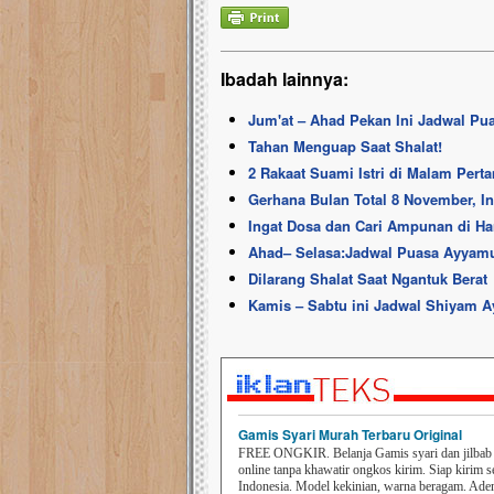
Ibadah lainnya:
Jum'at – Ahad Pekan Ini Jadwal Pu
Tahan Menguap Saat Shalat!
2 Rakaat Suami Istri di Malam Pert
Gerhana Bulan Total 8 November, In
Ingat Dosa dan Cari Ampunan di Ha
Ahad– Selasa:Jadwal Puasa Ayyamul
Dilarang Shalat Saat Ngantuk Berat
Kamis – Sabtu ini Jadwal Shiyam 
Gamis Syari Murah Terbaru Original
FREE ONGKIR. Belanja Gamis syari dan jilbab t
online tanpa khawatir ongkos kirim. Siap kirim s
Indonesia. Model kekinian, warna beragam. Ad