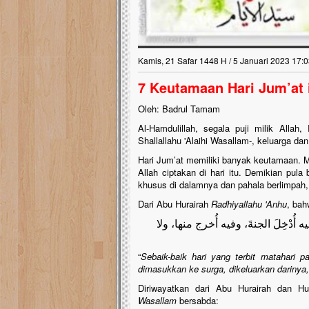
Kamis, 21 Safar 1448 H / 5 Januari 2023 17:0
7 Keutamaan Hari Jum’at i
Oleh: Badrul Tamam
Al-Hamdulillah, segala puji milik Alla
Shallallahu 'Alaihi Wasallam-, keluarga da
Hari Jum’at memiliki banyak keutamaan. M
Allah ciptakan di hari itu. Demikian pul
khusus di dalamnya dan pahala berlimpah
Dari Abu Hurairah
Radhiyallahu 'Anhu
, ba
ُدْخِلَ الجنةَ، وفيه أُخرج منها، ولا
“
Sebaik-baik hari yang terbit matahari p
dimasukkan ke surga, dikeluarkan darinya, d
Diriwayatkan dari Abu Hurairah dan H
Wasallam
bersabda: