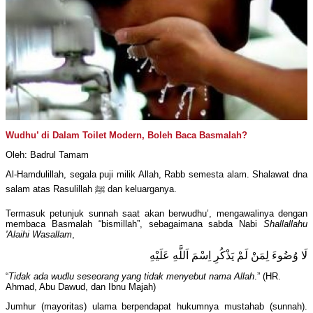
Wudhu’ di Dalam Toilet Modern, Boleh Baca Basmalah?
Oleh: Badrul Tamam
Al-Hamdulillah, segala puji milik Allah, Rabb semesta alam. Shalawat dna
salam atas Rasulillah ﷺ dan keluarganya.
Termasuk petunjuk sunnah saat akan berwudhu’, mengawalinya dengan
membaca Basmalah “bismillah”, sebagaimana sabda Nabi
Shallallahu
'Alaihi Wasallam
,
لَا وُضُوءَ لِمَنْ لَمْ يَذْكُرِ اِسْمَ اَللَّهِ عَلَيْهِ
“
Tidak ada wudlu seseorang yang tidak menyebut nama Allah
.” (HR.
Ahmad, Abu Dawud, dan Ibnu Majah)
Jumhur (mayoritas) ulama berpendapat hukumnya mustahab (sunnah).