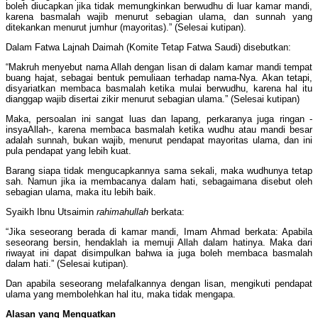
boleh diucapkan jika tidak memungkinkan berwudhu di luar kamar mandi,
karena basmalah wajib menurut sebagian ulama, dan sunnah yang
ditekankan menurut jumhur (mayoritas).” (Selesai kutipan).
Dalam Fatwa Lajnah Daimah (Komite Tetap Fatwa Saudi) disebutkan:
“Makruh menyebut nama Allah dengan lisan di dalam kamar mandi tempat
buang hajat, sebagai bentuk pemuliaan terhadap nama-Nya. Akan tetapi,
disyariatkan membaca basmalah ketika mulai berwudhu, karena hal itu
dianggap wajib disertai zikir menurut sebagian ulama.” (Selesai kutipan)
Maka, persoalan ini sangat luas dan lapang, perkaranya juga ringan -
insyaAllah-, karena membaca basmalah ketika wudhu atau mandi besar
adalah sunnah, bukan wajib, menurut pendapat mayoritas ulama, dan ini
pula pendapat yang lebih kuat.
Barang siapa tidak mengucapkannya sama sekali, maka wudhunya tetap
sah. Namun jika ia membacanya dalam hati, sebagaimana disebut oleh
sebagian ulama, maka itu lebih baik.
Syaikh Ibnu Utsaimin
rahimahullah
berkata:
“Jika seseorang berada di kamar mandi, Imam Ahmad berkata: Apabila
seseorang bersin, hendaklah ia memuji Allah dalam hatinya. Maka dari
riwayat ini dapat disimpulkan bahwa ia juga boleh membaca basmalah
dalam hati.” (Selesai kutipan).
Dan apabila seseorang melafalkannya dengan lisan, mengikuti pendapat
ulama yang membolehkan hal itu, maka tidak mengapa.
Alasan yang Menguatkan