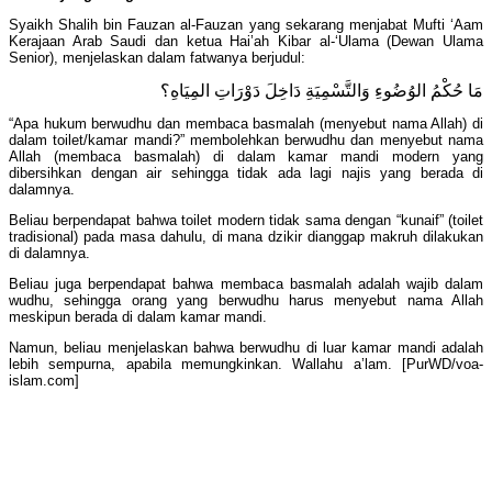
Syaikh Shalih bin Fauzan al-Fauzan yang sekarang menjabat Mufti ‘Aam
Kerajaan Arab Saudi dan ketua Hai’ah Kibar al-‘Ulama (Dewan Ulama
Senior), menjelaskan dalam fatwanya berjudul:
مَا حُكْمُ الوُضُوءِ وَالتَّسْمِيَةِ دَاخِلَ دَوْرَاتِ المِيَاهِ؟
“Apa hukum berwudhu dan membaca basmalah (menyebut nama Allah) di
dalam toilet/kamar mandi?” membolehkan berwudhu dan menyebut nama
Allah (membaca basmalah) di dalam kamar mandi modern yang
dibersihkan dengan air sehingga tidak ada lagi najis yang berada di
dalamnya.
Beliau berpendapat bahwa toilet modern tidak sama dengan “kunaif” (toilet
tradisional) pada masa dahulu, di mana dzikir dianggap makruh dilakukan
di dalamnya.
Beliau juga berpendapat bahwa membaca basmalah adalah wajib dalam
wudhu, sehingga orang yang berwudhu harus menyebut nama Allah
meskipun berada di dalam kamar mandi.
Namun, beliau menjelaskan bahwa berwudhu di luar kamar mandi adalah
lebih sempurna, apabila memungkinkan. Wallahu a’lam. [PurWD/voa-
islam.com]