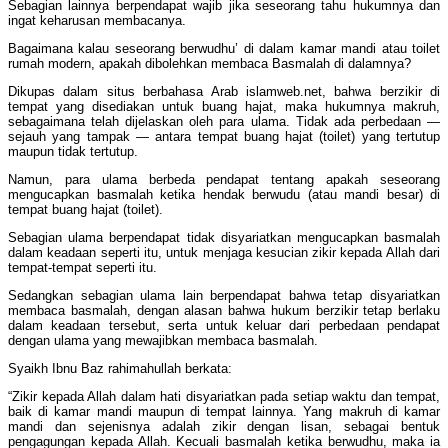
Sebagian lainnya berpendapat wajib jika seseorang tahu hukumnya dan
ingat keharusan membacanya.
Bagaimana kalau seseorang berwudhu’ di dalam kamar mandi atau toilet
rumah modern, apakah dibolehkan membaca Basmalah di dalamnya?
Dikupas dalam situs berbahasa Arab islamweb.net, bahwa berzikir di
tempat yang disediakan untuk buang hajat, maka hukumnya makruh,
sebagaimana telah dijelaskan oleh para ulama. Tidak ada perbedaan —
sejauh yang tampak — antara tempat buang hajat (toilet) yang tertutup
maupun tidak tertutup.
Namun, para ulama berbeda pendapat tentang apakah seseorang
mengucapkan basmalah ketika hendak berwudu (atau mandi besar) di
tempat buang hajat (toilet).
Sebagian ulama berpendapat tidak disyariatkan mengucapkan basmalah
dalam keadaan seperti itu, untuk menjaga kesucian zikir kepada Allah dari
tempat-tempat seperti itu.
Sedangkan sebagian ulama lain berpendapat bahwa tetap disyariatkan
membaca basmalah, dengan alasan bahwa hukum berzikir tetap berlaku
dalam keadaan tersebut, serta untuk keluar dari perbedaan pendapat
dengan ulama yang mewajibkan membaca basmalah.
Syaikh Ibnu Baz rahimahullah berkata:
“Zikir kepada Allah dalam hati disyariatkan pada setiap waktu dan tempat,
baik di kamar mandi maupun di tempat lainnya. Yang makruh di kamar
mandi dan sejenisnya adalah zikir dengan lisan, sebagai bentuk
pengagungan kepada Allah. Kecuali basmalah ketika berwudhu, maka ia