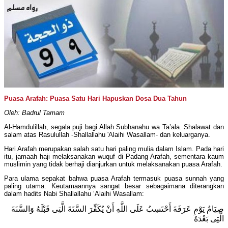
Puasa Arafah: Puasa Satu Hari Hapuskan Dosa Dua Tahun
Oleh: Badrul Tamam
Al-Hamdulillah, segala puji bagi Allah Subhanahu wa Ta’ala. Shalawat dan
salam atas Rasulullah -Shallallahu 'Alaihi Wasallam- dan keluarganya.
Hari Arafah merupakan salah satu hari paling mulia dalam Islam. Pada hari
itu, jamaah haji melaksanakan wuquf di Padang Arafah, sementara kaum
muslimin yang tidak berhaji dianjurkan untuk melaksanakan puasa Arafah.
Para ulama sepakat bahwa puasa Arafah termasuk puasa sunnah yang
paling utama. Keutamaannya sangat besar sebagaimana diterangkan
dalam hadits Nabi Shallallahu ‘Alaihi Wasallam:
صِيَامُ يَوْمِ عَرَفَةَ أَحْتَسِبُ عَلَى اللَّهِ أَنْ يُكَفِّرَ السَّنَةَ الَّتِى قَبْلَهُ وَالسَّنَةَ
الَّتِى بَعْدَهُ