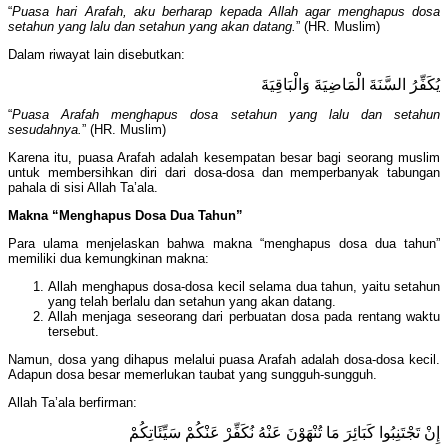
“
Puasa hari Arafah, aku berharap kepada Allah agar menghapus dosa
setahun yang lalu dan setahun yang akan datang.
” (HR. Muslim)
Dalam riwayat lain disebutkan:
يُكَفِّرُ السَّنَةَ الْمَاضِيَةَ وَالْبَاقِيَةَ
“
Puasa Arafah menghapus dosa setahun yang lalu dan setahun
sesudahnya.
” (HR. Muslim)
Karena itu, puasa Arafah adalah kesempatan besar bagi seorang muslim
untuk membersihkan diri dari dosa-dosa dan memperbanyak tabungan
pahala di sisi Allah Ta’ala.
Makna “Menghapus Dosa Dua Tahun”
Para ulama menjelaskan bahwa makna “menghapus dosa dua tahun”
memiliki dua kemungkinan makna:
Allah menghapus dosa-dosa kecil selama dua tahun, yaitu setahun
yang telah berlalu dan setahun yang akan datang.
Allah menjaga seseorang dari perbuatan dosa pada rentang waktu
tersebut.
Namun, dosa yang dihapus melalui puasa Arafah adalah dosa-dosa kecil.
Adapun dosa besar memerlukan taubat yang sungguh-sungguh.
Allah Ta’ala berfirman:
إِنْ تَجْتَنِبُوا كَبَائِرَ مَا تُنْهَوْنَ عَنْهُ نُكَفِّرْ عَنْكُمْ سَيِّئَاتِكُمْ