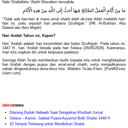
Nabi
Shallallahu ‘Alaihi Wasallam
bersabda:
مَا مِنْ أَيَّامٍ الْعَمَلُ الصَّالِحُ فِيهَا أَحَبُّ إِلَى اللَّهِ مِنْ هَذِهِ الْأَيَّامِ
“
Tidak ada hari-hari di mana amal shalih lebih dicintai Allah melebihi hari-
hari ini, yaitu sepuluh hari pertama Dzulhijjah.
” (HR. Al-Bukhari, Abu
Dawud dan Ibnu Majah)
Hari Arafah Tahun ini, Kapan?
Hari ‘Arafah adalah hari kesembilan dari bulan Dzulhijjah. Pada tahun ini,
1447 H., hari ‘Arafah berada pada hari Selasa (26/05/2026). Karenanya,
mari kita siapkan diri untuk berpuasa padanya.
Semoga Allah Ta’ala memberikan taufik kepada kita untuk menghidupkan
hari Arafah dengan puasa dan amal-amal shalih, serta menjadikannya
sebab dihapuskannya dosa-dosa kita. Wallahu Ta’ala A’lam. [PurWD/voa-
islam.com]
latest
news
Dilarang Duduk Habwah Saat Dengarkan Khutbah Jumat
Selasa – Kamis: Jadwal Puasa Ayyamul Bidh Shafar 1448 H
10 Tempat Terlarang untuk Mendirikan Shalat