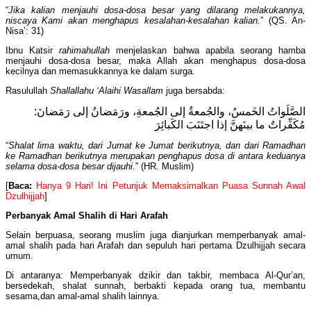
“
Jika kalian menjauhi dosa-dosa besar yang dilarang melakukannya,
niscaya Kami akan menghapus kesalahan-kesalahan kalian.
” (QS. An-
Nisa’: 31)
Ibnu Katsir
rahimahullah
menjelaskan bahwa apabila seorang hamba
menjauhi dosa-dosa besar, maka Allah akan menghapus dosa-dosa
kecilnya dan memasukkannya ke dalam surga.
Rasulullah
Shallallahu ‘Alaihi Wasallam
juga bersabda:
الصَّلَواتُ الخَمسُ، والجُمعةُ إلى الجُمعةِ، ورَمَضانُ إلى رَمَضانَ:
مُكَفِّراتٌ ما بينَهنَّ إذا اجتَنَبَ الكَبائِرَ
“
Shalat lima waktu, dari Jumat ke Jumat berikutnya, dan dari Ramadhan
ke Ramadhan berikutnya merupakan penghapus dosa di antara keduanya
selama dosa-dosa besar dijauhi.
” (HR. Muslim)
[
Baca:
Hanya 9 Hari! Ini Petunjuk Memaksimalkan Puasa Sunnah Awal
Dzulhijjah
]
Perbanyak Amal Shalih di Hari Arafah
Selain berpuasa, seorang muslim juga dianjurkan memperbanyak amal-
amal shalih pada hari Arafah dan sepuluh hari pertama Dzulhijjah secara
umum.
Di antaranya: Memperbanyak dzikir dan takbir, membaca Al-Qur’an,
bersedekah, shalat sunnah, berbakti kepada orang tua, membantu
sesama,dan amal-amal shalih lainnya.