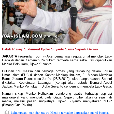
Habib Rizieq: Statement Djoko Suyanto Sama Seperti Germo
JAKARTA (voa-islam.com) -
Aksi pemanasan sejuta umat menolak Lady
Gaga di depan Kemenko Polhukam ternyata sama sekali tak dipedulikan
Menko Polhukam, Djoko Suyanto.
Puluhan ribu massa dari berbagai ormas yang tergabung dalam Forum
Umat Islam (FUI) di depan Kantor Menkopulhukam, Jl. Medan Merdeka
Barat, Jakarta Pusat pada Jum'at (25/5/2012) bukan tanpa alasan. Seperti
dikatakan Koordinator Lapangan (Korlap) aksi, ustadz Bernard Abdul
Jabbar, Menko Polhukam, Djoko Suyanto cenderung membela Lady Gaga.
Namun sikap Menko Polhukam cenderung apatis terhadap aspirasi
masyarakat yang menolak Lady Gaga. Seperti diberitakan di sejumlah
media, melalui pesan singkatnya, Djoko Suyanto menyatakan "EGP
(Emang Gue Pikirin)."
kehampaan iman dan taqwa Menko terhadap kerusaakan moral bangsa,