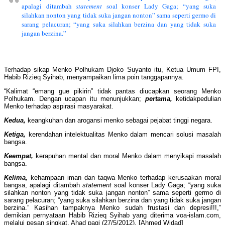
apalagi ditambah
statement
soal konser Lady Gaga; “yang suka
silahkan nonton yang tidak suka jangan nonton” sama seperti germo di
sarang pelacuran; “yang suka silahkan berzina dan yang tidak suka
jangan berzina.”
Terhadap sikap Menko Polhukam Djoko Suyanto itu, Ketua Umum FPI,
Habib Rizieq Syihab, menyampaikan lima poin tanggapannya.
“Kalimat “emang gue pikirin” tidak pantas diucapkan seorang Menko
Polhukam. Dengan ucapan itu menunjukkan;
pertama,
ketidakpedulian
Menko terhadap aspirasi masyarakat.
Kedua,
keangkuhan dan arogansi menko sebagai pejabat tinggi negara.
Ketiga,
kerendahan intelektualitas Menko dalam mencari solusi masalah
bangsa.
Keempat,
kerapuhan mental dan moral Menko dalam menyikapi masalah
bangsa.
Kelima,
kehampaan iman dan taqwa Menko terhadap kerusaakan moral
bangsa, apalagi ditambah
statement
soal konser Lady Gaga; “yang suka
silahkan nonton yang tidak suka jangan nonton” sama seperti germo di
sarang pelacuran; “yang suka silahkan berzina dan yang tidak suka jangan
berzina.” Kasihan tampaknya Menko sudah frustasi dan depresi!!!,”
demikian pernyataan Habib Rizieq Syihab yang diterima voa-islam.com,
melalui pesan singkat, Ahad pagi (27/5/2012). [Ahmed Widad]