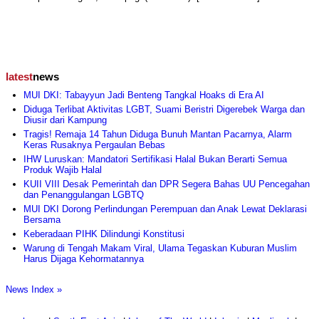
latest
news
MUI DKI: Tabayyun Jadi Benteng Tangkal Hoaks di Era AI
Diduga Terlibat Aktivitas LGBT, Suami Beristri Digerebek Warga dan
Diusir dari Kampung
Tragis! Remaja 14 Tahun Diduga Bunuh Mantan Pacarnya, Alarm
Keras Rusaknya Pergaulan Bebas
IHW Luruskan: Mandatori Sertifikasi Halal Bukan Berarti Semua
Produk Wajib Halal
KUII VIII Desak Pemerintah dan DPR Segera Bahas UU Pencegahan
dan Penanggulangan LGBTQ
MUI DKI Dorong Perlindungan Perempuan dan Anak Lewat Deklarasi
Bersama
Keberadaan PIHK Dilindungi Konstitusi
Warung di Tengah Makam Viral, Ulama Tegaskan Kuburan Muslim
Harus Dijaga Kehormatannya
News Index »