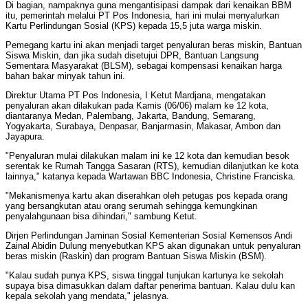
Di bagian, nampaknya guna mengantisipasi dampak dari kenaikan BBM
itu, pemerintah melalui PT Pos Indonesia, hari ini mulai menyalurkan
Kartu Perlindungan Sosial (KPS) kepada 15,5 juta warga miskin.
Pemegang kartu ini akan menjadi target penyaluran beras miskin, Bantuan
Siswa Miskin, dan jika sudah disetujui DPR, Bantuan Langsung
Sementara Masyarakat (BLSM), sebagai kompensasi kenaikan harga
bahan bakar minyak tahun ini.
Direktur Utama PT Pos Indonesia, I Ketut Mardjana, mengatakan
penyaluran akan dilakukan pada Kamis (06/06) malam ke 12 kota,
diantaranya Medan, Palembang, Jakarta, Bandung, Semarang,
Yogyakarta, Surabaya, Denpasar, Banjarmasin, Makasar, Ambon dan
Jayapura.
"Penyaluran mulai dilakukan malam ini ke 12 kota dan kemudian besok
serentak ke Rumah Tangga Sasaran (RTS), kemudian dilanjutkan ke kota
lainnya," katanya kepada Wartawan BBC Indonesia, Christine Franciska.
"Mekanismenya kartu akan diserahkan oleh petugas pos kepada orang
yang bersangkutan atau orang serumah sehingga kemungkinan
penyalahgunaan bisa dihindari," sambung Ketut.
Dirjen Perlindungan Jaminan Sosial Kementerian Sosial Kemensos Andi
Zainal Abidin Dulung menyebutkan KPS akan digunakan untuk penyaluran
beras miskin (Raskin) dan program Bantuan Siswa Miskin (BSM).
"Kalau sudah punya KPS, siswa tinggal tunjukan kartunya ke sekolah
supaya bisa dimasukkan dalam daftar penerima bantuan. Kalau dulu kan
kepala sekolah yang mendata," jelasnya.