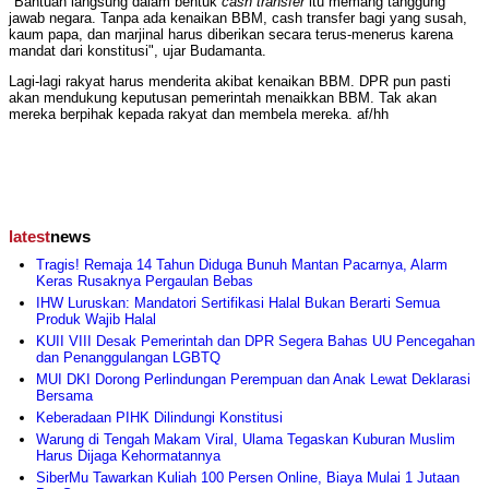
"Bantuan langsung dalam bentuk
cash transfer
itu memang tanggung
jawab negara. Tanpa ada kenaikan BBM, cash transfer bagi yang susah,
kaum papa, dan marjinal harus diberikan secara terus-menerus karena
mandat dari konstitusi", ujar Budamanta.
Lagi-lagi rakyat harus menderita akibat kenaikan BBM. DPR pun pasti
akan mendukung keputusan pemerintah menaikkan BBM. Tak akan
mereka berpihak kepada rakyat dan membela mereka. af/hh
latest
news
Tragis! Remaja 14 Tahun Diduga Bunuh Mantan Pacarnya, Alarm
Keras Rusaknya Pergaulan Bebas
IHW Luruskan: Mandatori Sertifikasi Halal Bukan Berarti Semua
Produk Wajib Halal
KUII VIII Desak Pemerintah dan DPR Segera Bahas UU Pencegahan
dan Penanggulangan LGBTQ
MUI DKI Dorong Perlindungan Perempuan dan Anak Lewat Deklarasi
Bersama
Keberadaan PIHK Dilindungi Konstitusi
Warung di Tengah Makam Viral, Ulama Tegaskan Kuburan Muslim
Harus Dijaga Kehormatannya
SiberMu Tawarkan Kuliah 100 Persen Online, Biaya Mulai 1 Jutaan