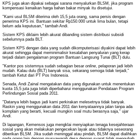
KPS juga akan dipakai sebagai sarana menyalurkan BLSM, jika program
kompensasi kenaikan harga bahan bakar minyak itu disetujui.
"Kami usul BLSM diterima oleh 15,5 juta orang, sama persis dengan
penerima KPS ini. Bantuan sekitar Rp150.000 untuk lima bulan, tetapi
belum ada keputusan," tambah Andi.
Sistem KPS diklaim lebih akurat dibanding sistem distribusi subsidi
sebelumnya pada BLT.
Sistem KPS dengan data yang sudah dikomputerisasi diyakini dapat lebih
akurat sehingga dapat meminimalisir kesalahan penyaluran yang kerap
terjadi dalam pengalaman program Bantuan Langsung Tunai (BLT) dulu.
"Kantor pos sistemnya sudah sebagian besar
online
, pelaporan jadi lebih
mudah. Kalau dulu (BLT) banyak sisa, sekarang semoga tidak terjadi,"
tambah Ketut dari PT Pos Indonesia.
Senada, Andi Zainal mengatakan data yang digunakan untuk menentukan
kuota 15,5 juta juga telah diperbaharui menggunakan Pendataan Program
Perlindungan Sosial pada 2011.
"Datanya lebih bagus jadi kami perkirakan melesetnya tidak banyak.
Raskin yang menggunakan data 2011 dan kenyataannya jalan tanpa ada
komplain yang berarti, kecuali mungkin soal mutu berasnya saja," ujar
Andi.
Di lapangan, Kemensos juga mengklai menyiapkan tenaga kesejahteraan
sosial yang akan melakukan pengecekan layak atau tidaknya seseorang
diberikan BLSM. Jika sudah meninggal atau pindah, BLSM dapat dialihkan
pada orang lain dengan musyawarah desa dengan syarat tidak mengubah