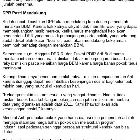
jumlah penerima.
DPR Pasti Mendukung
Sudah dapat dipastikan DPR akan mendukung keputusan pemerintah
menaikan BBM. Karena hakikatnya rakyat tidak memiliki wakil yang dapat
memperjuangkan nasib mereka, ketika harus menghadapi kebijakan
pemerintah. DPR yang menjadi perpanjangan partai politik, yang sekarang
sudah diikat oleh ikatan "koalisi", pasti akan mendukung kekejaman
permintah terhadap dengan menaikkan BBM.
Sementara itu,m Anggota DPR RI dari Fraksi PDIP Arif Budimanta
menilai bantuan sementara ini dinilai tidak akan berpengaruh besar bagi
rakyat miskin pasca kenaikan harga BBM karena harga bahan pokok terus
meningkat.
Kurang dinamisnya penentuan jumlah rakyat miskin menjadi sorotan Arif
karena dianggap dapat menimbulkan kesenjangan sosial bagi kelompok
miskin baru yang muncul di kemudian hari.
"Keluarga miskin ini kan sesuatu yang sangat dinamis. Hari ini tidak
miskin, besok bisa kehilangan pekerjaan dan jatuh miskin. Sementara
data yang digunakan adalah data 2011. Kami khawatir akan ada
kesenjangan sosial," katanya.
Menurut Arif, persoalan pokok yang harus diatasi oleh pemerintah adalah
menjaga stabilitas harga bahan pokok dan melakukan program
industrilisasi pedesaan sehingga persoalan struktural kemiskinan bisa
diatasi.