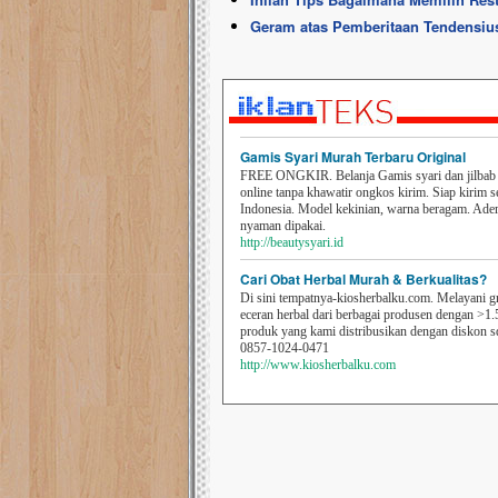
Geram atas Pemberitaan Tendensiu
Gamis Syari Murah Terbaru Original
FREE ONGKIR. Belanja Gamis syari dan jilbab t
online tanpa khawatir ongkos kirim. Siap kirim s
Indonesia. Model kekinian, warna beragam. Ad
nyaman dipakai.
http://beautysyari.id
Cari Obat Herbal Murah & Berkualitas?
Di sini tempatnya-kiosherbalku.com. Melayani g
eceran herbal dari berbagai produsen dengan >1.
produk yang kami distribusikan dengan diskon 
0857-1024-0471
http://www.kiosherbalku.com