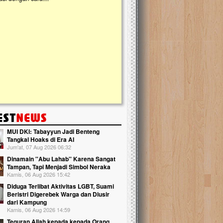
kanak Islam Terpadu (TKIT) An Najjah d
Gedung Majelis Taklim di Jonggol,...
MUI DKI: Tabayyun Jadi Benteng
Tangkal Hoaks di Era AI
Jum'at, 07 Aug 2026 06:32
Dinamain ''Abu Lahab'' Karena Sangat
Tampan, Tapi Menjadi Simbol Neraka
Kamis, 06 Aug 2026 15:42
Diduga Terlibat Aktivitas LGBT, Suami
Beristri Digerebek Warga dan Diusir
dari Kampung
Kamis, 06 Aug 2026 14:59
Teguran Allah kepada kepada Orang