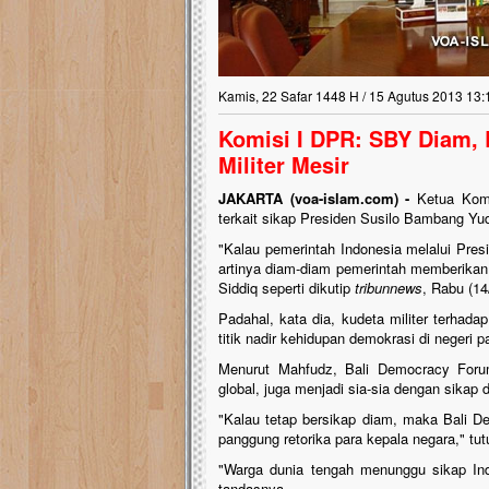
Kamis, 22 Safar 1448 H / 15 Agutus 2013 13:
Komisi I DPR: SBY Diam,
Militer Mesir
JAKARTA (voa-islam.com) -
Ketua Komi
terkait sikap Presiden Susilo Bambang Yud
"Kalau pemerintah Indonesia melalui Pres
artinya diam-diam pemerintah memberikan 
Siddiq seperti dikutip
tribunnews
, Rabu (1
Padahal, kata dia, kudeta militer terha
titik nadir kehidupan demokrasi di negeri p
Menurut Mahfudz, Bali Democracy Foru
global, juga menjadi sia-sia dengan sikap 
"Kalau tetap bersikap diam, maka Bali 
panggung retorika para kepala negara," tut
"Warga dunia tengah menunggu sikap Ind
tandasnya.