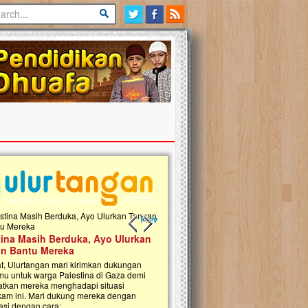
Previous slide
Next slide
tina Masih Berduka, Ayo Ulurkan
Open Donasi Wakaf Pembangu
n Bantu Mereka
Rumah Qur'an & TK Islam Terp
t, Ulurtangan mari kirimkan dukungan
Najjah di Jonggol
mu untuk warga Palestina di Gaza demi
tkan mereka menghadapi situasi
Saat ini, Ulurtangan bersama Yayasan 
am ini. Mari dukung mereka dengan
Najjahtul Islam Jonggol sedang merintis
si dengan cara:...
pembangunan Rumah Qur’an dan Tama