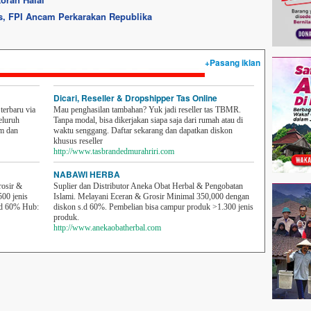
s, FPI Ancam Perkarakan Republika
+Pasang iklan
Dicari, Reseller & Dropshipper Tas Online
erbaru via
Mau penghasilan tambahan? Yuk jadi reseller tas TBMR.
eluruh
Tanpa modal, bisa dikerjakan siapa saja dari rumah atau di
em dan
waktu senggang. Daftar sekarang dan dapatkan diskon
khusus reseller
http://www.tasbrandedmurahriri.com
NABAWI HERBA
rosir &
Suplier dan Distributor Aneka Obat Herbal & Pengobatan
500 jenis
Islami. Melayani Eceran & Grosir Minimal 350,000 dengan
sd 60% Hub:
diskon s.d 60%. Pembelian bisa campur produk >1.300 jenis
produk.
http://www.anekaobatherbal.com