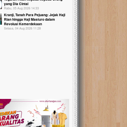
yang Dia Cintai
Rabu, 05 Aug 2026 14:33
Kranji, Tanah Para Pejuang: Jejak Haji
Rian hingga Haji Masturo dalam
Revolusi Kemerdekaan
Selasa, 04 Aug 2026 11:28