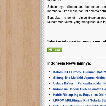
Sebelumnya diberitakan, bentrokan be
memberlakukan masa darurat selama satu b
Bentrokan itu sendiri, dipicu tindakan
Muhammad Mursi, yang menguasai dua lapa
Sebarkan informasi ini, semoga menjadi
Indonesia News lainnya:
Katolik NTT Protes Hukuman Mati 
Sidang Trio Mujahid Jepara; Hakim
Ustadz Ba'asyir: Pancasila adalah I
Indonesia Hancur Oleh Kekuatan P
Habib Rizieq: Ingat, Republika Didi
LPPOM MUI:Hingga Kini Solaria Bel
Inilah Tips Bagaimana Memilih Rest