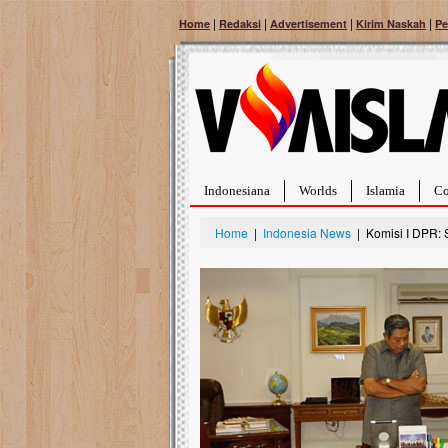
|
|
|
|
Home
Redaksi
Advertisement
Kirim Naskah
Pe
Indonesiana
Worlds
Islamia
Co
Home
|
Indonesia News
| Komisi I DPR: 
Bantu Naura, Balit
Tumor Pembuluh D
Hidup Naura Salsabila 
rintangan yang sangat b
berusia sepuluh bulan, b
menghadapi penyakit yan
pembuluh darah berukur