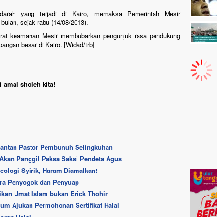
rdarah yang terjadi di Kairo, memaksa Pemerintah Mesir
ulan, sejak rabu (14/08/2013).
 aparat keamanan Mesir membubarkan pengunjuk rasa pendukung
ngan besar di Kairo. [Widad/trb]
 amal sholeh kita!
Mantan Pastor Pembunuh Selingkuhan
 Akan Panggil Paksa Saksi Pendeta Agus
deologi Syirik, Haram Diamalkan!
ara Penyogok dan Penyuap
rikan Umat Islam bukan Erick Thohir
um Ajukan Permohonan Sertifikat Halal
oran Halal