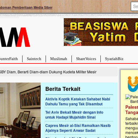
doman Pemberitaan Media Siber
unterFaith
Saintech
Muslimah
ShareVoices
SyariahBiz
SBY Diam, Berarti Diam-diam Dukung Kudeta Militer Mesir
Berita Terkait
Aktivis Koptik Katakan Sahabat Nabi
Dahulu Tamu yang Tak Disambut
a Hebat Sembuh Dari
Pales
arah
Tanga
Tel Aviv Bekali Mesir dengan Info
untuk Hadapi Mujahidin Sinai
dipenuhi dengan
Sahaba
erat. Meskipun baru
terbaik
Capres Mesir al-Sisi Ramalkan Nasib
ayi yang imut ini harus
mengua
Ajalnya Seperti Anwar Sadat
g dahsyat, yaitu tumor
mencek
an...
berdona