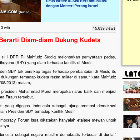
Situs Israel: al-Sisi Berkomunikasi
dengan Menteri Perang Israel
Lima Tahun Mangkrak, Masjid di
Pelosok ini Mengenaskan. Ayo Bantu.!!
Nasib masjid di Kampung Cilumbu ini sungguh
13 wib
15.639 views
mengenaskan. Lima tahun mangkrak, kini nyaris
tak berbentuk masjid, dipenuhi rumput liar,
 Berarti Diam-diam Dukung Kudeta
berlumut, dan menghitam terpapar panas dan
hujan....
si I DPR RI Mahfudz Siddiq melontarkan pernyataan pedas,
hoyono (SBY) yang diam terhadap konflik di Mesir.
iden SBY tak bersikap tegas terhadap pembantaian di Mesir, itu
dukungan terhadap kudeta rezim militer di sana," kata Mahfudz
4/08/2013) malam,.
dap presiden Muhammad Mursi merupakan arus balik dan menjadi
ara Firaun tersebut.
m yang digagas Indonesia sebagai ajang promosi demokrasi
diam Presiden SBY terhadap konflik Mesir.
Democracy Forum bisa dikatakan hanyalah etalase mewah untuk
urnya.
onesia sebagai negara muslim demokratis terbesar di dunia,"