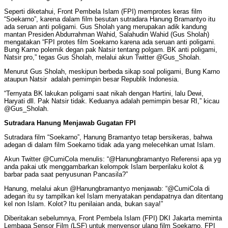
Seperti diketahui, Front Pembela Islam (FPI) memprotes keras film
“Soekarno”, karena dalam film besutan sutradara Hanung Bramantyo itu
ada seruan anti poligami. Gus Sholah yang merupakan adik kandung
mantan Presiden Abdurrahman Wahid, Salahudin Wahid (Gus Sholah)
mengatakan “FPI protes film Soekarno karena ada seruan anti poligami.
Bung Karno polemik degan pak Natsir tentang polgam. BK anti poligami,
Natsir pro,” tegas Gus Sholah, melalui akun Twitter ‏@Gus_Sholah.
Menurut Gus Sholah, meskipun berbeda sikap soal poligami, Bung Karno
ataupun Natsir adalah pemimpin besar Republik Indonesia.
“Ternyata BK lakukan poligami saat nikah dengan Hartini, lalu Dewi,
Haryati dll. Pak Natsir tidak. Keduanya adalah pemimpin besar RI,” kicau
@Gus_Sholah.
Sutradara Hanung Menjawab Gugatan FPI
Sutradara film “Soekarno”, Hanung Bramantyo tetap bersikeras, bahwa
adegan di dalam film Soekarno tidak ada yang melecehkan umat Islam.
Akun Twitter ‏@CumiCola menulis: “@Hanungbramantyo Referensi apa yg
anda pakai utk menggambarkan kelompok Islam berperilaku kolot &
barbar pada saat penyusunan Pancasila?”
Hanung, melalui akun @Hanungbramantyo menjawab: “@CumiCola di
adegan itu sy tampilkan kel Islam menyatakan pendapatnya dan ditentang
kel non Islam. Kolot? Itu penilaian anda, bukan saya!”
Diberitakan sebelumnya, Front Pembela Islam (FPI) DKI Jakarta meminta
Lembaga Sensor Film (LSF) untuk menyensor ulang film Soekarno. FPI