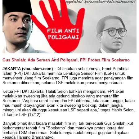
Gus Sholah: Ada Seruan Anti Poligami, FPI Protes Film Soekarno
JAKARTA (voa-islam.com)
- Diberitakan sebelumnya, Front Pembela
Islam (FPI) DKI Jakarta meminta Lembaga Sensor Film (LSF) untuk
menyensor ulang film Soekarno. FPI juga meminta agar penayangan film
Soekarno dihentikan, selama LSF melakukan proses penyensoran.
Ketua FPI DKI Jakarta, Habib Selon bahkan mengancam, FPI akan
melakukan sweeping jika ada gedung bioskop yang memutar film
Soekarno. “Aspirasi umat Islam dan FPI diterima, kita akan tunggu, kalau
mau masih ditayangkan akan kita sweeping bioskop, dalam jangka
minggu ini akan ditunggu keputusan LSF seperti apa,” tegas Habib Selon,
di kantor LSF (17/12).
Banyak pihak ikut bicara masalah film ini, tak terkecuali Gus Sholah ikut
berkomentar terkait film "Soekarno" dan maraknya protes keras dari
berbagai LSM dan ormas. Sebelumnya sudah empat gugatan diajukan
kepada Hanung Bramanatyo.