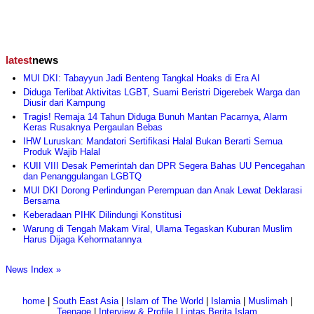
latest
news
MUI DKI: Tabayyun Jadi Benteng Tangkal Hoaks di Era AI
Diduga Terlibat Aktivitas LGBT, Suami Beristri Digerebek Warga dan
Diusir dari Kampung
Tragis! Remaja 14 Tahun Diduga Bunuh Mantan Pacarnya, Alarm
Keras Rusaknya Pergaulan Bebas
IHW Luruskan: Mandatori Sertifikasi Halal Bukan Berarti Semua
Produk Wajib Halal
KUII VIII Desak Pemerintah dan DPR Segera Bahas UU Pencegahan
dan Penanggulangan LGBTQ
MUI DKI Dorong Perlindungan Perempuan dan Anak Lewat Deklarasi
Bersama
Keberadaan PIHK Dilindungi Konstitusi
Warung di Tengah Makam Viral, Ulama Tegaskan Kuburan Muslim
Harus Dijaga Kehormatannya
News Index »
home
|
South East Asia
|
Islam of The World
|
Islamia
|
Muslimah
|
Teenage
|
Interview & Profile
|
Lintas Berita Islam