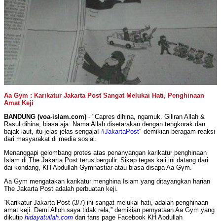
Aa Gym : Karikatur Jakarta Post Sangat Melukai Hati, Penghinaan
Amat Keji
BANDUNG (voa-islam.com)
- "
Capres dihina, ngamuk. Giliran Allah &
Rasul dihina, biasa aja. Nama Allah disetarakan dengan tengkorak dan
bajak laut, itu jelas-jelas sengaja!
#JakartaPost
" demikian beragam reaksi
dari masyarakat di media sosial.
Menanggapi gelombang protes atas penanyangan karikatur penghinaan
Islam di The Jakarta Post terus bergulir. Sikap tegas kali ini datang dari
dai kondang, KH Abdullah Gymnastiar atau biasa disapa Aa Gym.
Aa Gym mengatakan karikatur menghina Islam yang ditayangkan harian
The Jakarta Post adalah perbuatan keji.
“Karikatur Jakarta Post (3/7) ini sangat melukai hati, adalah penghinaan
amat keji. Demi Alloh saya tidak rela,” demikian pernyataan Aa Gym yang
dikutip
hidayatullah.com
dari fans page Facebook KH Abdullah