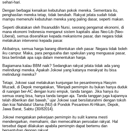
sehari-hari.
Dengan berbagai kenaikan kebutuhan pokok mereka. Sementara itu,
penghasilan mereka tetap, tidak berubah. Rakyat jelata sudah tidak
mampu memenuhi kebutuhan mereka yang paling dasar, seperti makan.
Seperti dikatakan oleh Ihsanuddin Nursi, seorang pengamat ekonomi, di
mana ekonomi Indonesia menganut sistem kapitalis alias Neo-Lib (Neo-
Liberal), semua diserahkan kepada mekanisme pasar, dan negara tidak
melakukan intervensi kepada pasar.
Akibatnya, semua harga barang ditentukan oleh pasar. Negara tidak boleh
iku campur. Maka, para pengusaha dan spekulan yang menguasai pasar,
bisa bertindak apa saja dalam menentukan harga.
Bagiamana kalau BBM naik? Sedangkan rakyat jelata tidak ada yang
melindungi mereka. Apakah Jokowi yang katanya merakyat itu bisa
melindungi mereka?
Tetapi, Jokowi saat melakukan kunjungan ke pesantrennya Hasyim
Muzadi, di Depok mengatakan, “Menjadi pemimpin itu bukan hanya duduk
di ruangan ber-AC dengan kursi empuk, tanda tangan. Jika hanya itu
semua orang bisa, hanya tanda tangan aja. Tanda tanggan juga kajiannya
telah diberikan dari bawah,” ujar Jokowi saat bersilaturahmi dengan tokoh
dan kiai Nahdatul Ulama (NU) di Pondok Pesantren Al-Hikam, Depok,
Jawa Barat, Sabtu (30/82014).
Jokowi mengatakan pekerjaan pemimpin itu sulit karena mesti
mendengarkan, memahami, dan memecahkan persoalan rakyat. Hal
tersebut dapat dilakukan apabila pemimpin dapat bertemu dan
bersentuhan dengan rakyat.