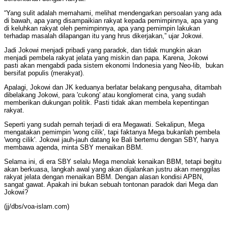
“Yang sulit adalah memahami, melihat mendengarkan persoalan yang ada
di bawah, apa yang disampaikian rakyat kepada pemimpinnya, apa yang
di keluhkan rakyat oleh pemimpinnya, apa yang pemimpin lakukan
terhadap masalah dilapangan itu yang hrus dikerjakan,” ujar Jokowi.
Jadi Jokowi menjadi pribadi yang paradok, dan tidak mungkin akan
menjadi pembela rakyat jelata yang miskin dan papa. Karena, Jokowi
pasti akan mengabdi pada sistem ekonomi Indonesia yang Neo-lib, bukan
bersifat populis (merakyat).
Apalagi, Jokowi dan JK keduanya berlatar belakang pengusaha, ditambah
dibelakang Jokowi, para 'cukong' atau konglomerat cina, yang sudah
memberikan dukungan politik. Pasti tidak akan membela kepentingan
rakyat.
Seperti yang sudah pernah terjadi di era Megawati. Sekalipun, Mega
mengatakan pemimpin 'wong cilik', tapi faktanya Mega bukanlah pembela
'wong cilik'. Jokowi jauh-jauh datang ke Bali bertemu dengan SBY, hanya
membawa agenda, minta SBY menaikan BBM.
Selama ini, di era SBY selalu Mega menolak kenaikan BBM, tetapi begitu
akan berkuasa, langkah awal yang akan dijalankan justru akan menggilas
rakyat jelata dengan menaikan BBM. Dengan alasan kondisi APBN,
sangat gawat. Apakah ini bukan sebuah tontonan paradok dari Mega dan
Jokowi?
(jj/dbs/voa-islam.com)