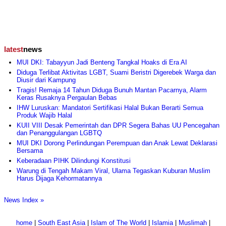
latest
news
MUI DKI: Tabayyun Jadi Benteng Tangkal Hoaks di Era AI
Diduga Terlibat Aktivitas LGBT, Suami Beristri Digerebek Warga dan
Diusir dari Kampung
Tragis! Remaja 14 Tahun Diduga Bunuh Mantan Pacarnya, Alarm
Keras Rusaknya Pergaulan Bebas
IHW Luruskan: Mandatori Sertifikasi Halal Bukan Berarti Semua
Produk Wajib Halal
KUII VIII Desak Pemerintah dan DPR Segera Bahas UU Pencegahan
dan Penanggulangan LGBTQ
MUI DKI Dorong Perlindungan Perempuan dan Anak Lewat Deklarasi
Bersama
Keberadaan PIHK Dilindungi Konstitusi
Warung di Tengah Makam Viral, Ulama Tegaskan Kuburan Muslim
Harus Dijaga Kehormatannya
News Index »
home
|
South East Asia
|
Islam of The World
|
Islamia
|
Muslimah
|