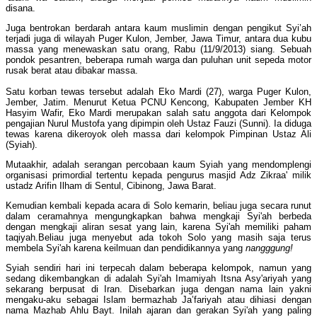
disana.
Juga bentrokan berdarah antara kaum muslimin dengan pengikut Syi’ah
terjadi juga di wilayah Puger Kulon, Jember, Jawa Timur, antara dua kubu
massa yang menewaskan satu orang, Rabu (11/9/2013) siang. Sebuah
pondok pesantren, beberapa rumah warga dan puluhan unit sepeda motor
rusak berat atau dibakar massa.
Satu korban tewas tersebut adalah Eko Mardi (27), warga Puger Kulon,
Jember, Jatim. Menurut Ketua PCNU Kencong, Kabupaten Jember KH
Hasyim Wafir, Eko Mardi merupakan salah satu anggota dari Kelompok
pengajian Nurul Mustofa yang dipimpin oleh Ustaz Fauzi (Sunni). Ia diduga
tewas karena dikeroyok oleh massa dari kelompok Pimpinan Ustaz Ali
(Syiah)
.
Mutaakhir, adalah serangan percobaan kaum Syiah yang mendomplengi
organisasi primordial tertentu kepada pengurus masjid Adz Zikraa' milik
ustadz Arifin Ilham di Sentul, Cibinong, Jawa Barat.
Kemudian kembali kepada acara di Solo kemarin, beliau juga secara runut
dalam ceramahnya mengungkapkan bahwa mengkaji Syi'ah berbeda
dengan mengkaji aliran sesat yang lain, karena Syi'ah memiliki paham
taqiyah.Beliau juga menyebut ada tokoh Solo yang masih saja terus
membela Syi'ah karena keilmuan dan pendidikannya yang
nangggung!
Syiah sendiri hari ini terpecah dalam beberapa kelompok, namun yang
sedang dikembangkan di adalah Syi'ah Imamiyah Itsna Asy'ariyah yang
sekarang berpusat di Iran. Disebarkan juga dengan nama lain yakni
mengaku-aku sebagai Islam bermazhab Ja’fariyah atau dihiasi dengan
nama Mazhab Ahlu Bayt. Inilah ajaran dan gerakan Syi'ah yang paling