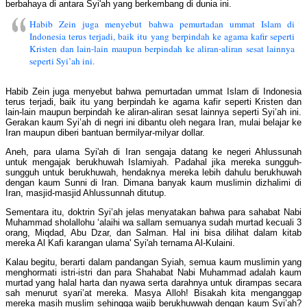
berbahaya di antara Syi'ah yang berkembang di dunia ini.
Habib Zein juga menyebut bahwa pemurtadan ummat Islam di
Indonesia terus terjadi, baik itu yang berpindah ke agama kafir seperti
Kristen dan lain-lain maupun berpindah ke aliran-aliran sesat lainnya
seperti Syi’ah ini.
Habib Zein juga menyebut bahwa pemurtadan ummat Islam di Indonesia
terus terjadi, baik itu yang berpindah ke agama kafir seperti Kristen dan
lain-lain maupun berpindah ke aliran-aliran sesat lainnya seperti Syi’ah ini.
Gerakan kaum Syi’ah di negri ini dibantu oleh negara Iran, mulai belajar ke
Iran maupun diberi bantuan bermilyar-milyar dollar.
Aneh, para ulama Syi'ah di Iran sengaja datang ke negeri Ahlussunah
untuk mengajak berukhuwah Islamiyah. Padahal jika mereka sungguh-
sungguh untuk berukhuwah, hendaknya mereka lebih dahulu berukhuwah
dengan kaum Sunni di Iran. Dimana banyak kaum muslimin dizhalimi di
Iran, masjid-masjid Ahlussunnah ditutup.
Sementara itu, doktrin Syi’ah jelas menyatakan bahwa para sahabat Nabi
Muhammad sholallohu ‘alaihi wa sallam semuanya sudah murtad kecuali 3
orang, Miqdad, Abu Dzar, dan Salman. Hal ini bisa dilihat dalam kitab
mereka Al Kafi karangan ulama' Syi'ah ternama Al-Kulaini.
Kalau begitu, berarti dalam pandangan Syiah, semua kaum muslimin yang
menghormati istri-istri dan para Shahabat Nabi Muhammad adalah kaum
murtad yang halal harta dan nyawa serta darahnya untuk dirampas secara
sah menurut syari’at mereka. Masya Alloh! Bisakah kita menganggap
mereka masih muslim sehingga wajib berukhuwwah dengan kaum Syi’ah?