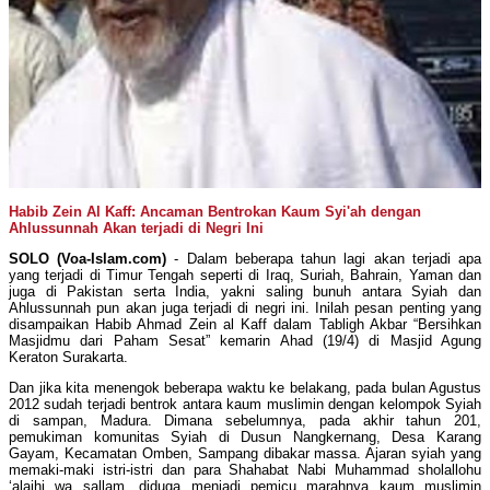
Habib Zein Al Kaff: Ancaman Bentrokan Kaum Syi'ah dengan
Ahlussunnah Akan terjadi di Negri Ini
SOLO (Voa-Islam.com)
- Dalam beberapa tahun lagi akan terjadi apa
yang terjadi di Timur Tengah seperti di Iraq, Suriah, Bahrain, Yaman dan
juga di Pakistan serta India, yakni saling bunuh antara Syiah dan
Ahlussunnah pun akan juga terjadi di negri ini. Inilah pesan penting yang
disampaikan Habib Ahmad Zein al Kaff dalam Tabligh Akbar “Bersihkan
Masjidmu dari Paham Sesat” kemarin Ahad (19/4) di Masjid Agung
Keraton Surakarta.
Dan jika kita menengok beberapa waktu ke belakang, pada bulan Agustus
2012 sudah terjadi bentrok antara kaum muslimin dengan kelompok Syiah
di sampan, Madura. Dimana sebelumnya, pada akhir tahun 201,
pemukiman komunitas Syiah di Dusun Nangkernang, Desa Karang
Gayam, Kecamatan Omben, Sampang dibakar massa. Ajaran syiah yang
memaki-maki istri-istri dan para Shahabat Nabi Muhammad sholallohu
‘alaihi wa sallam, diduga menjadi pemicu marahnya kaum muslimin