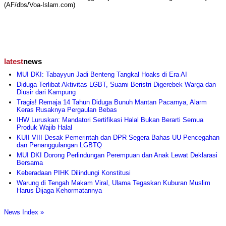
(AF/dbs/Voa-Islam.com)
latest
news
MUI DKI: Tabayyun Jadi Benteng Tangkal Hoaks di Era AI
Diduga Terlibat Aktivitas LGBT, Suami Beristri Digerebek Warga dan
Diusir dari Kampung
Tragis! Remaja 14 Tahun Diduga Bunuh Mantan Pacarnya, Alarm
Keras Rusaknya Pergaulan Bebas
IHW Luruskan: Mandatori Sertifikasi Halal Bukan Berarti Semua
Produk Wajib Halal
KUII VIII Desak Pemerintah dan DPR Segera Bahas UU Pencegahan
dan Penanggulangan LGBTQ
MUI DKI Dorong Perlindungan Perempuan dan Anak Lewat Deklarasi
Bersama
Keberadaan PIHK Dilindungi Konstitusi
Warung di Tengah Makam Viral, Ulama Tegaskan Kuburan Muslim
Harus Dijaga Kehormatannya
News Index »