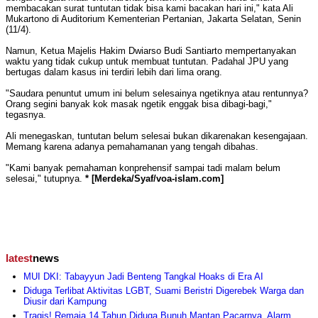
membacakan surat tuntutan tidak bisa kami bacakan hari ini," kata Ali
Mukartono di Auditorium Kementerian Pertanian, Jakarta Selatan, Senin
(11/4).
Namun, Ketua Majelis Hakim Dwiarso Budi Santiarto mempertanyakan
waktu yang tidak cukup untuk membuat tuntutan. Padahal JPU yang
bertugas dalam kasus ini terdiri lebih dari lima orang.
"Saudara penuntut umum ini belum selesainya ngetiknya atau rentunnya?
Orang segini banyak kok masak ngetik enggak bisa dibagi-bagi,"
tegasnya.
Ali menegaskan, tuntutan belum selesai bukan dikarenakan kesengajaan.
Memang karena adanya pemahamanan yang tengah dibahas.
"Kami banyak pemahaman konprehensif sampai tadi malam belum
selesai," tutupnya.
* [Merdeka/Syaf/voa-islam.com]
latest
news
MUI DKI: Tabayyun Jadi Benteng Tangkal Hoaks di Era AI
Diduga Terlibat Aktivitas LGBT, Suami Beristri Digerebek Warga dan
Diusir dari Kampung
Tragis! Remaja 14 Tahun Diduga Bunuh Mantan Pacarnya, Alarm