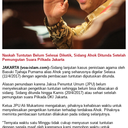
Naskah Tuntutan Belum Selesai Diketik, Sidang Ahok Ditunda Setelah
Pemungutan Suara Pilkada Jakarta
JAKARTA (voa-islam.com)--
Sidang lanjutan kasus penistaan agama oleh
Basuki Tjahaja Purnama alias Ahok yang seharusnya digelar Selasa
(11/4/2017) dengan agenda pembacaan tuntutan diputuskan ditunda.
Alasan penundaan karena Jaksa Penuntut Umum (JPU) belum
menyelesaikan pengetikan tuntutan sehingga belum bisa dibacakan di
sidang. Sidang ditunda hingga Kamis (20/4/2017) atau sehari setelah
pemungutan suara Pilkada DKI Jakarta.
Ketua JPU Ali Mukartono mengatakan, pihaknya kehabisan waktu untuk
menyelesaikan pengetikan tuntutan terhadap terdakwa Ahok. Pihaknya
meminta pembacaan tuntutan dilakukan pada sidang selanjutnya.
"Ternyata waktu satu Minggu tidak cukup menyusun surat tuntutan
dengan segala maaf oleh karenanya kami memohon waktu untuk