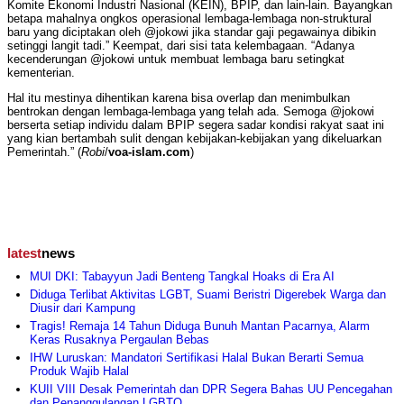
Komite Ekonomi Industri Nasional (KEIN), BPIP, dan lain-lain. Bayangkan
betapa mahalnya ongkos operasional lembaga-lembaga non-struktural
baru yang diciptakan oleh @jokowi jika standar gaji pegawainya dibikin
setinggi langit tadi.” Keempat, dari sisi tata kelembagaan. “Adanya
kecenderungan @jokowi untuk membuat lembaga baru setingkat
kementerian.
Hal itu mestinya dihentikan karena bisa overlap dan menimbulkan
bentrokan dengan lembaga-lembaga yang telah ada. Semoga @jokowi
berserta setiap individu dalam BPIP segera sadar kondisi rakyat saat ini
yang kian bertambah sulit dengan kebijakan-kebijakan yang dikeluarkan
Pemerintah.” (
Robi
/
voa-islam.com
)
latest
news
MUI DKI: Tabayyun Jadi Benteng Tangkal Hoaks di Era AI
Diduga Terlibat Aktivitas LGBT, Suami Beristri Digerebek Warga dan
Diusir dari Kampung
Tragis! Remaja 14 Tahun Diduga Bunuh Mantan Pacarnya, Alarm
Keras Rusaknya Pergaulan Bebas
IHW Luruskan: Mandatori Sertifikasi Halal Bukan Berarti Semua
Produk Wajib Halal
KUII VIII Desak Pemerintah dan DPR Segera Bahas UU Pencegahan
dan Penanggulangan LGBTQ