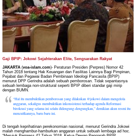
Gaji BPIP: Jokowi Sejahterakan Elite, Sengsarakan Rakyat
JAKARTA
(
voa-islam.com
)- Peraturan Presiden (Perpres) Nomor 42
Tahun 2018 tentang Hak Keuangan dan Fasilitas Lainnya Bagi Pimpinan,
Pejabat dan Pegawai Badan Pembinaan Ideologi Pancasila (BPIP)
menurut DPP Gerindra adalah sebuah pemborosan. Tidak sepantasnya
sebuah lembaga non-struktural seperti BPIP diberi standar gaji mirip
dengan BUMN.
“Hal itu membuktikan pemborosan yang dilakukan @jokowi dalam mengelola
anggaran, sekaligus membuktikan inkonsistensi terhadap agenda Reformasi
birokrasi yang selama ini selalu didengung-dengungkan,” demikian akun resmi itu
mencuitkannya, baru-baru ini.
Di tengah keprihatinan perekonomian nasional, menurut Gerindra Jokowi
malah menghambur-hamburkan anggaran untuk sebuah lembaga ad hoc.
“Merujuk Perpress 42 Tahun 2018, Ketua Dewan Pengarah BPIP