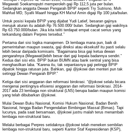
Megawati Soekarnoputri memperoleh gaji Rp 112,5 juta per bulan.
Sedangkan anggota Dewan Pengarah BPIP seperti Try Sutrisno, Moh
Mahfud MD, Syafii Maarif hingga KH Ma'ruf Amin digaji Rp 100 juta/bulan.
Untuk posisi kepala BPIP yang dijabat Yudi Latief, besaran gajinya
merujuk aturan itu adalah Rp 76.500.000/ bulan. Sedangkan gaji wakilnya
Rp 63.750.000/bulan. Jika kita teliti terdapat empat cacat serius yang
terkandung dalam Perpres tersebut.”
Pertama dari sisi logika manajemen. Di lembaga mana pun, baik di
pemerintahan maupun swasta, gaji direksi atau eksekutif itu pasti selalu
lebih besar daripada komisaris. “Bagaimana bisa gaji ketua dewan
pengarahnya (Megawati)lebih besar dari gaji kepala badannya sendiri.”
Kedua dari sisi etis. BPIP bukan BUMN atau bank sentral yang bisa
menghasilkan laba. “Karena itu, tak sepantasnya gaji petinggi BPIP
dipatok hingga ratusan juta. Bahkan, gaji @jokowi dan menteri pun tak
setinggi Dewan Pengarah BPIP.”
Ketiga dari sisi anggaran dan reformasi birokrasi. “@jokowi selalu bicara
mengenai pentingnya efisiensi anggaran dan reformasi birokrasi. 2014-
2017 ada 23 lembaga non struktural (LNS) berupa badan maupun komisi
yang telah dibubarkan @jokowi.
Mulai Dewan Buku Nasional, Komisi Hukum Nasional, Badan Benih
Nasional, hingga Badan Pengendalian Bimbingan Massal (Bimas). Tapi
lucunya, pada saat bersamaan, @jokowi justru malah terus menambah
lembaga non-struktural baru.
Melalui berbagai Perpres setidaknya @jokowi telah meneken sembilan
lembaga non-struktural baru, seperti Kantor Staf Kepresidenan (KSP),