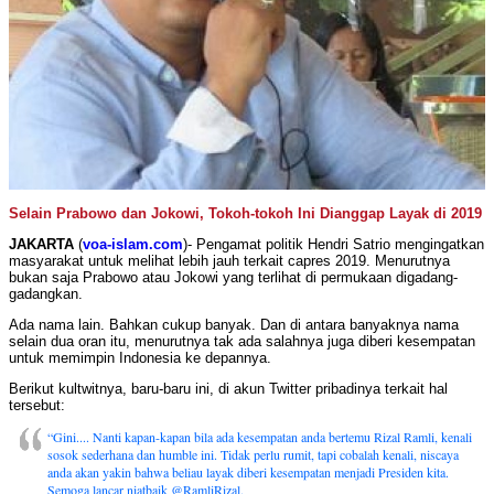
Selain Prabowo dan Jokowi, Tokoh-tokoh Ini Dianggap Layak di 2019
JAKARTA
(
voa-islam.com
)- Pengamat politik Hendri Satrio mengingatkan
masyarakat untuk melihat lebih jauh terkait capres 2019. Menurutnya
bukan saja Prabowo atau Jokowi yang terlihat di permukaan digadang-
gadangkan.
Ada nama lain. Bahkan cukup banyak. Dan di antara banyaknya nama
selain dua oran itu, menurutnya tak ada salahnya juga diberi kesempatan
untuk memimpin Indonesia ke depannya.
Berikut kultwitnya, baru-baru ini, di akun Twitter pribadinya terkait hal
tersebut:
“Gini.... Nanti kapan-kapan bila ada kesempatan anda bertemu Rizal Ramli, kenali
sosok sederhana dan humble ini. Tidak perlu rumit, tapi cobalah kenali, niscaya
anda akan yakin bahwa beliau layak diberi kesempatan menjadi Presiden kita.
Semoga lancar niatbaik @RamliRizal.