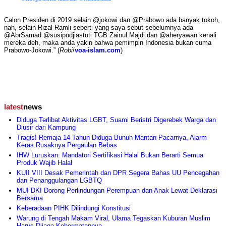
Calon Presiden di 2019 selain @jokowi dan @Prabowo ada banyak tokoh,
nah, selain Rizal Ramli seperti yang saya sebut sebelumnya ada
@AbrSamad @susipudjiastuti TGB Zainul Majdi dan @aheryawan kenali
mereka deh, maka anda yakin bahwa pemimpin Indonesia bukan cuma
Prabowo-Jokowi.” (
Robi
/
voa-islam.com
)
latest
news
Diduga Terlibat Aktivitas LGBT, Suami Beristri Digerebek Warga dan
Diusir dari Kampung
Tragis! Remaja 14 Tahun Diduga Bunuh Mantan Pacarnya, Alarm
Keras Rusaknya Pergaulan Bebas
IHW Luruskan: Mandatori Sertifikasi Halal Bukan Berarti Semua
Produk Wajib Halal
KUII VIII Desak Pemerintah dan DPR Segera Bahas UU Pencegahan
dan Penanggulangan LGBTQ
MUI DKI Dorong Perlindungan Perempuan dan Anak Lewat Deklarasi
Bersama
Keberadaan PIHK Dilindungi Konstitusi
Warung di Tengah Makam Viral, Ulama Tegaskan Kuburan Muslim
Harus Dijaga Kehormatannya