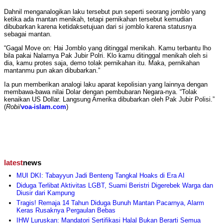
Dahnil menganalogikan laku tersebut pun seperti seorang jomblo yang
ketika ada mantan menikah, tetapi pernikahan tersebut kemudian
dibubarkan karena ketidaksetujuan dari si jomblo karena statusnya
sebagai mantan.
“Gagal Move on: Hai Jomblo yang ditinggal menikah. Kamu terbantu lho
bila pakai Nalarnya Pak Jubir Polri. Klo kamu ditinggal menikah oleh si
dia, kamu protes saja, demo tolak pernikahan itu. Maka, pernikahan
mantanmu pun akan dibubarkan.”
Ia pun memberikan analogi laku aparat kepolisian yang lainnya dengan
membawa-bawa nilai Dolar dengan pembubaran Negara-nya. “Tolak
kenaikan US Dollar. Langsung Amerika dibubarkan oleh Pak Jubir Polisi.”
(
Robi
/
voa-islam.com
)
latest
news
MUI DKI: Tabayyun Jadi Benteng Tangkal Hoaks di Era AI
Diduga Terlibat Aktivitas LGBT, Suami Beristri Digerebek Warga dan
Diusir dari Kampung
Tragis! Remaja 14 Tahun Diduga Bunuh Mantan Pacarnya, Alarm
Keras Rusaknya Pergaulan Bebas
IHW Luruskan: Mandatori Sertifikasi Halal Bukan Berarti Semua