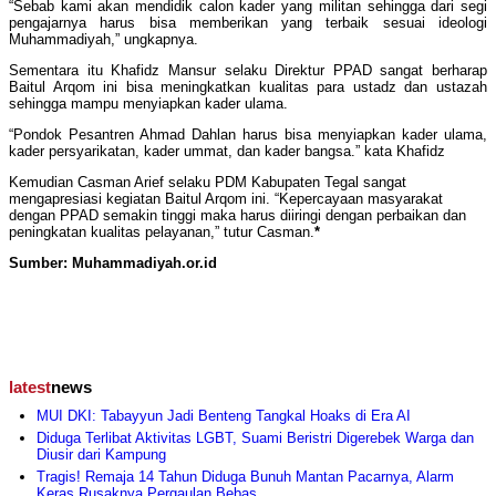
“Sebab kami akan mendidik calon kader yang militan sehingga dari segi
pengajarnya harus bisa memberikan yang terbaik sesuai ideologi
Muhammadiyah,” ungkapnya.
Sementara itu Khafidz Mansur selaku Direktur PPAD sangat berharap
Baitul Arqom ini bisa meningkatkan kualitas para ustadz dan ustazah
sehingga mampu menyiapkan kader ulama.
“Pondok Pesantren Ahmad Dahlan harus bisa menyiapkan kader ulama,
kader persyarikatan, kader ummat, dan kader bangsa.” kata Khafidz
Kemudian Casman Arief selaku PDM Kabupaten Tegal sangat
mengapresiasi kegiatan Baitul Arqom ini. “Kepercayaan masyarakat
dengan PPAD semakin tinggi maka harus diiringi dengan perbaikan dan
peningkatan kualitas pelayanan,” tutur Casman.
*
Sumber: Muhammadiyah.or.id
latest
news
MUI DKI: Tabayyun Jadi Benteng Tangkal Hoaks di Era AI
Diduga Terlibat Aktivitas LGBT, Suami Beristri Digerebek Warga dan
Diusir dari Kampung
Tragis! Remaja 14 Tahun Diduga Bunuh Mantan Pacarnya, Alarm
Keras Rusaknya Pergaulan Bebas