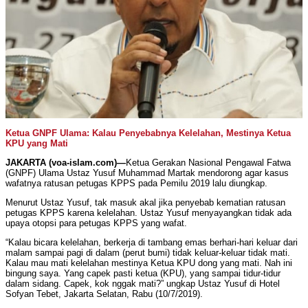
Ketua GNPF Ulama: Kalau Penyebabnya Kelelahan, Mestinya Ketua
KPU yang Mati
JAKARTA (voa-islam.com)—
Ketua Gerakan Nasional Pengawal Fatwa
(GNPF) Ulama Ustaz Yusuf Muhammad Martak mendorong agar kasus
wafatnya ratusan petugas KPPS pada Pemilu 2019 lalu diungkap.
Menurut Ustaz Yusuf, tak masuk akal jika penyebab kematian ratusan
petugas KPPS karena kelelahan. Ustaz Yusuf menyayangkan tidak ada
upaya otopsi para petugas KPPS yang wafat.
“Kalau bicara kelelahan, berkerja di tambang emas berhari-hari keluar dari
malam sampai pagi di dalam (perut bumi) tidak keluar-keluar tidak mati.
Kalau mau mati kelelahan mestinya Ketua KPU dong yang mati. Nah ini
bingung saya. Yang capek pasti ketua (KPU), yang sampai tidur-tidur
dalam sidang. Capek, kok nggak mati?” ungkap Ustaz Yusuf di Hotel
Sofyan Tebet, Jakarta Selatan, Rabu (10/7/2019).