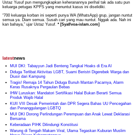
Ustaz Yusuf pun mengungkapkan keheranannya perihal tak ada satu pun
keluarga petugas KPPS yang menuntut kasus ini diselidiki.
“700 keluarga korban ini seperti punya WA (WhatsApp) grup, jangan nuntut
semua ya. Diam semua. Susah cari yang mau nuntut. Nggak ada. Nah ini
kan bahaya,” ujar Ustaz Yusuf.
* [Syaf/voa-islam.com]
latest
news
MUI DKI: Tabayyun Jadi Benteng Tangkal Hoaks di Era AI
Diduga Terlibat Aktivitas LGBT, Suami Beristri Digerebek Warga dan
Diusir dari Kampung
Tragis! Remaja 14 Tahun Diduga Bunuh Mantan Pacarnya, Alarm
Keras Rusaknya Pergaulan Bebas
IHW Luruskan: Mandatori Sertifikasi Halal Bukan Berarti Semua
Produk Wajib Halal
KUII VIII Desak Pemerintah dan DPR Segera Bahas UU Pencegahan
dan Penanggulangan LGBTQ
MUI DKI Dorong Perlindungan Perempuan dan Anak Lewat Deklarasi
Bersama
Keberadaan PIHK Dilindungi Konstitusi
Warung di Tengah Makam Viral, Ulama Tegaskan Kuburan Muslim