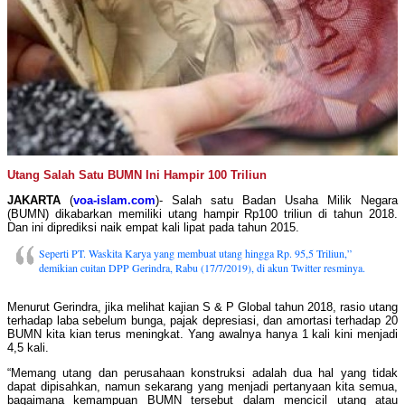
Utang Salah Satu BUMN Ini Hampir 100 Triliun
JAKARTA
(
voa-islam.com
)- Salah satu Badan Usaha Milik Negara
(BUMN) dikabarkan memiliki utang hampir Rp100 triliun di tahun 2018.
Dan ini diprediksi naik empat kali lipat pada tahun 2015.
Seperti PT. Waskita Karya yang membuat utang hingga Rp. 95,5 Triliun,”
demikian cuitan DPP Gerindra, Rabu (17/7/2019), di akun Twitter resminya.
Menurut Gerindra, jika melihat kajian S & P Global tahun 2018, rasio utang
terhadap laba sebelum bunga, pajak depresiasi, dan amortasi terhadap 20
BUMN kita kian terus meningkat. Yang awalnya hanya 1 kali kini menjadi
4,5 kali.
“Memang utang dan perusahaan konstruksi adalah dua hal yang tidak
dapat dipisahkan, namun sekarang yang menjadi pertanyaan kita semua,
bagaimana kemampuan BUMN tersebut dalam mencicil utang atau