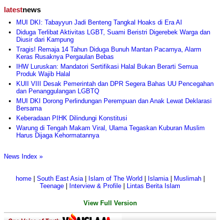
latest
news
MUI DKI: Tabayyun Jadi Benteng Tangkal Hoaks di Era AI
Diduga Terlibat Aktivitas LGBT, Suami Beristri Digerebek Warga dan
Diusir dari Kampung
Tragis! Remaja 14 Tahun Diduga Bunuh Mantan Pacarnya, Alarm
Keras Rusaknya Pergaulan Bebas
IHW Luruskan: Mandatori Sertifikasi Halal Bukan Berarti Semua
Produk Wajib Halal
KUII VIII Desak Pemerintah dan DPR Segera Bahas UU Pencegahan
dan Penanggulangan LGBTQ
MUI DKI Dorong Perlindungan Perempuan dan Anak Lewat Deklarasi
Bersama
Keberadaan PIHK Dilindungi Konstitusi
Warung di Tengah Makam Viral, Ulama Tegaskan Kuburan Muslim
Harus Dijaga Kehormatannya
News Index »
home
|
South East Asia
|
Islam of The World
|
Islamia
|
Muslimah
|
Teenage
|
Interview & Profile
|
Lintas Berita Islam
View Full Version