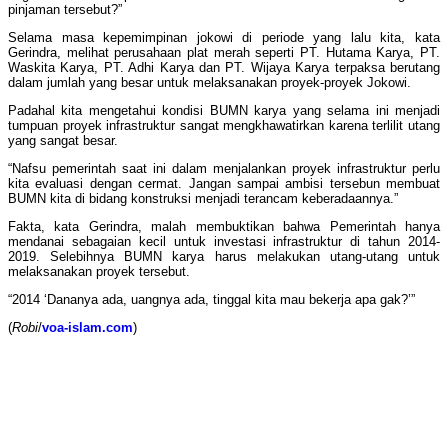
pinjaman tersebut?”
Selama masa kepemimpinan jokowi di periode yang lalu kita, kata
Gerindra, melihat perusahaan plat merah seperti PT. Hutama Karya, PT.
Waskita Karya, PT. Adhi Karya dan PT. Wijaya Karya terpaksa berutang
dalam jumlah yang besar untuk melaksanakan proyek-proyek Jokowi.
Padahal kita mengetahui kondisi BUMN karya yang selama ini menjadi
tumpuan proyek infrastruktur sangat mengkhawatirkan karena terlilit utang
yang sangat besar.
“Nafsu pemerintah saat ini dalam menjalankan proyek infrastruktur perlu
kita evaluasi dengan cermat. Jangan sampai ambisi tersebun membuat
BUMN kita di bidang konstruksi menjadi terancam keberadaannya.”
Fakta, kata Gerindra, malah membuktikan bahwa Pemerintah hanya
mendanai sebagaian kecil untuk investasi infrastruktur di tahun 2014-
2019. Selebihnya BUMN karya harus melakukan utang-utang untuk
melaksanakan proyek tersebut.
“2014 ‘Dananya ada, uangnya ada, tinggal kita mau bekerja apa gak?’”
(
Robi
/
voa-islam.com
)