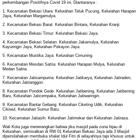
perkembangan Positifnya Covid 19 ini, Diantaranya :
1. Kecamatan Bekasi Utara: Kelurahan Teluk Pucung, Kelurahan Harapan
Jaya, Kelurahan Margamulya.
2. Kecamatan Bekasi Barat: Kelurahan Bintara, Kelurahan Kranji.
3. Kecamatan Bekasi Timur: Kelurahan Bekasi Jaya.
4. Kecamatan Bekasi Selatan: Kelurahan Jakamulya, Kelurahan
Kayuringin Jaya, Kelurahan Pekayon Jaya.
5. Kecamatan Mustika Jaya: Kelurahan Cimuning.
6. Kecamatan Mesdan Satria: Kelurahan Harapan Mulya, Kelurahan
Medan Satria.
7. Kecamatan Jatisampurna: Kelurahan Jatikarya, Kelurahan Jatiraden,
Kelurahan Jatiranggon.
8. Kecamatan Pondok Gede: Kelurahan Jatibening, Kelurahan Jatibening
Baru, Kelurahan Jaticempaka, Kelurahan Jatiwaringin.
9. Kecamatan Bantar Gebang: Kelurahan Ciketing Udik, Kelurahan
Cikiwul, Kelurahan Sumur Batu.
10. Kecamatan Jatiasih: Kelurahan Jatimekar dan Kelurahan Jatirasa.⁣⁣⁣⁣
Wali Kota juga menerangkan bahwa jika masjid pada zona hijau di
Kelurahan, semisalkan di RW 01 Kelurahan Bekasi Jaya ada 3 Masjid
dipersilahakan membuka shalat Idul Fitri di wilayahnya tapi khusus untuk