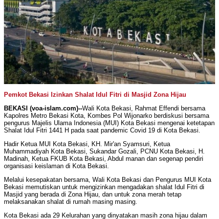
Pemkot Bekasi Izinkan Shalat Idul Fitri di Masjid Zona Hijau
BEKASI (voa-islam.com)--
Wali Kota Bekasi, Rahmat Effendi bersama
Kapolres Metro Bekasi Kota, Kombes Pol Wijonarko berdiskusi bersama
pengurus Majelis Ulama Indonesia (MUI) Kota Bekasi mengenai ketetapan
Shalat Idul Fitri 1441 H pada saat pandemic Covid 19 di Kota Bekasi.
Hadir Ketua MUI Kota Bekasi, KH. Mir'an Syamsuri, Ketua
Muhammadiyah Kota Bekasi, Sukandar Gozali, PCNU Kota Bekasi, H.
Madinah, Ketua FKUB Kota Bekasi, Abdul manan dan segenap pendiri
organisasi keislaman di Kota Bekasi.
Melalui kesepakatan bersama, Wali Kota Bekasi dan Pengurus MUI Kota
Bekasi memutiskan untuk mengizinkan mengadakan shalat Idul Fitri di
Masjid yang berada di Zona Hijau, dan untuk zona merah tetap
melaksanakan shalat di rumah masing masing.
Kota Bekasi ada 29 Kelurahan yang dinyatakan masih zona hijau dalam