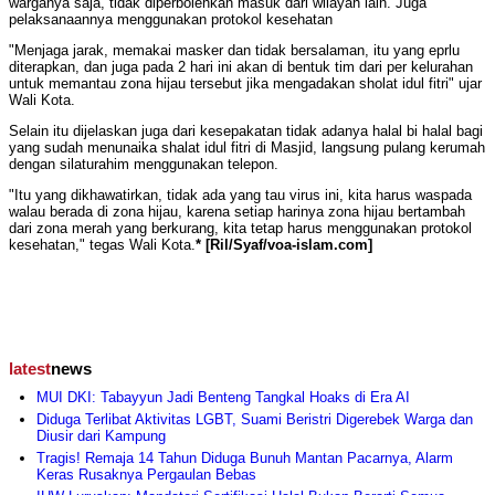
warganya saja, tidak diperbolehkan masuk dari wilayah lain. Juga
pelaksanaannya menggunakan protokol kesehatan
"Menjaga jarak, memakai masker dan tidak bersalaman, itu yang eprlu
diterapkan, dan juga pada 2 hari ini akan di bentuk tim dari per kelurahan
untuk memantau zona hijau tersebut jika mengadakan sholat idul fitri" ujar
Wali Kota.
⁣⁣Selain itu dijelaskan juga dari kesepakatan tidak adanya halal bi halal bagi
yang sudah menunaika shalat idul fitri di Masjid, langsung pulang kerumah
dengan silaturahim menggunakan telepon.
"Itu yang dikhawatirkan, tidak ada yang tau virus ini, kita harus waspada
walau berada di zona hijau, karena setiap harinya zona hijau bertambah
dari zona merah yang berkurang, kita tetap harus menggunakan protokol
kesehatan," tegas Wali Kota.
* [Ril/Syaf/voa-islam.com]
latest
news
MUI DKI: Tabayyun Jadi Benteng Tangkal Hoaks di Era AI
Diduga Terlibat Aktivitas LGBT, Suami Beristri Digerebek Warga dan
Diusir dari Kampung
Tragis! Remaja 14 Tahun Diduga Bunuh Mantan Pacarnya, Alarm
Keras Rusaknya Pergaulan Bebas