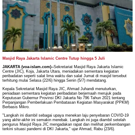
Masjid Raya Jakarta Islamic Centre Tutup hingga 5 Juli
JAKARTA (voa-islam.com)--
Sekretariat Masjid Raya Jakarta Islamic
Centre (JIC), Koja, Jakarta Utara, meniadakan sementara kegiatan
peribadatan seperti salat lima waktu dan salat Jumat di masjid tersebut
terhitung mulai Selasa (22/6) hingga Senin (5/7) mendatang.
Kepala Sekretariat Masjid Raya JIC, Ahmad Juhandi menuturkan,
peniadaan sementara kegiatan peribadatan berjemaah merujuk pada
Keputusan Gubernur Provinsi DKI Jakarta No 796 Tahun 2021 tentang
Perpanjangan Pemberlakuan Pembatasan Kegiatan Masyarakat (PPKM)
Berbasis Mikro.
"Langkah ini diambil sebagai upaya menekan laju penyebaran COVID-19
yang akhir-akhir ini semakin merebak. Langkah ini juga diambil setelah
pengurus Masjid Raya JIC mengadakan rapat dan melihat perkembangan
terkini situasi pandemi di DKI Jakarta," ujar Ahmad, Rabu (23/6).