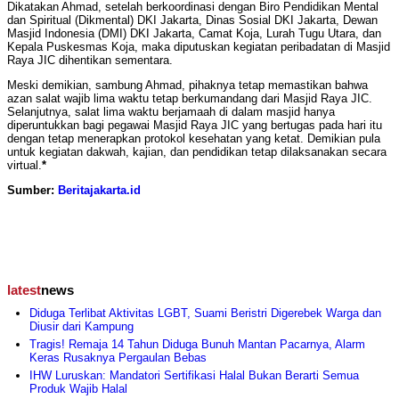
Dikatakan Ahmad, setelah berkoordinasi dengan Biro Pendidikan Mental
dan Spiritual (Dikmental) DKI Jakarta, Dinas Sosial DKI Jakarta, Dewan
Masjid Indonesia (DMI) DKI Jakarta, Camat Koja, Lurah Tugu Utara, dan
Kepala Puskesmas Koja, maka diputuskan kegiatan peribadatan di Masjid
Raya JIC dihentikan sementara.
Meski demikian, sambung Ahmad, pihaknya tetap memastikan bahwa
azan salat wajib lima waktu tetap berkumandang dari Masjid Raya JIC.
Selanjutnya, salat lima waktu berjamaah di dalam masjid hanya
diperuntukkan bagi pegawai Masjid Raya JIC yang bertugas pada hari itu
dengan tetap menerapkan protokol kesehatan yang ketat. Demikian pula
untuk kegiatan dakwah, kajian, dan pendidikan tetap dilaksanakan secara
virtual.
*
Sumber:
Beritajakarta.id
latest
news
Diduga Terlibat Aktivitas LGBT, Suami Beristri Digerebek Warga dan
Diusir dari Kampung
Tragis! Remaja 14 Tahun Diduga Bunuh Mantan Pacarnya, Alarm
Keras Rusaknya Pergaulan Bebas
IHW Luruskan: Mandatori Sertifikasi Halal Bukan Berarti Semua
Produk Wajib Halal