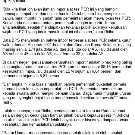
Rp 523 miliar.
“Bila kita lihat lonjakan jumlah impor alat tes PCR ini yang hampir
mencapai empat kali dari bulan Juni ke Oktober, kita bisa berspekulasi
bahwa para importir ini sudah tahu pemerintah akan mewajibkan tes PCR.
Seolah ada main mata antara pemerintah dengan importir. Tetapi
alhamdulillah, setelah mendapatkan tekanan publik akhirnya keputusan
wajib tes PCR yang tidak masuk akal ini dibatalkan,” kata Ridho.
Data BPS menyebutkan bahwa impor terbesar alat tes PCR selama kurun
waktu Januari-Agustus 2021 berasal dari Cina dan Korea Selatan, masing-
masing senilai 174 juta dolar AS dan 181 juta dolar AS, lalu disusul oleh
AS sebesar 45 juta dolar AS, dan Jerman 33 juta dolar AS.
Di dalam negeri, perusahaan-perusahaan importir adalah pihak yang paling
diuntungkan atas impor alat tes PCR karena menguasai 88,16 persen dari
keseluruhan impor, lalu disusul oleh LSM sejumlah 6,04 persen, dan
pemerintah sejumlah 5,81 persen.
“Dari angka ini kita bisa simpulkan bahwa pemerintah bukanlah pemain
utama dalam kebijakan impor alat tes PCR. Pemerintah memberikan
kepada swasta untuk menjadi pemain utama. Bagaimana mungkin urusan
yang menyangkut hajat hidup orang banyak diberikan ke swasta?” tanya
Ridho.
Itulah sebabnya, kata Ridho, berdasarkan fakta-fakta ini Partai Ummat
sejalan dengan kecurigaan banyak pihak bahwa keputusan rezim Jokowi
untuk mewajibkan tes PCR lebih banyak unsur bisnisnya daripada unsur
kesehatan dan kemaslahatan publiknya.
“Partai Ummat mengapresiasi apa yang telah dilakukan oleh sahabat-