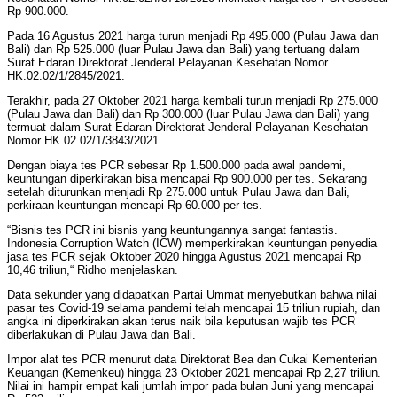
Rp 900.000.
Pada 16 Agustus 2021 harga turun menjadi Rp 495.000 (Pulau Jawa dan
Bali) dan Rp 525.000 (luar Pulau Jawa dan Bali) yang tertuang dalam
Surat Edaran Direktorat Jenderal Pelayanan Kesehatan Nomor
HK.02.02/1/2845/2021.
Terakhir, pada 27 Oktober 2021 harga kembali turun menjadi Rp 275.000
(Pulau Jawa dan Bali) dan Rp 300.000 (luar Pulau Jawa dan Bali) yang
termuat dalam Surat Edaran Direktorat Jenderal Pelayanan Kesehatan
Nomor HK.02.02/1/3843/2021.
Dengan biaya tes PCR sebesar Rp 1.500.000 pada awal pandemi,
keuntungan diperkirakan bisa mencapai Rp 900.000 per tes. Sekarang
setelah diturunkan menjadi Rp 275.000 untuk Pulau Jawa dan Bali,
perkiraan keuntungan mencapi Rp 60.000 per tes.
“Bisnis tes PCR ini bisnis yang keuntungannya sangat fantastis.
Indonesia Corruption Watch (ICW) memperkirakan keuntungan penyedia
jasa tes PCR sejak Oktober 2020 hingga Agustus 2021 mencapai Rp
10,46 triliun,“ Ridho menjelaskan.
Data sekunder yang didapatkan Partai Ummat menyebutkan bahwa nilai
pasar tes Covid-19 selama pandemi telah mencapai 15 triliun rupiah, dan
angka ini diperkirakan akan terus naik bila keputusan wajib tes PCR
diberlakukan di Pulau Jawa dan Bali.
Impor alat tes PCR menurut data Direktorat Bea dan Cukai Kementerian
Keuangan (Kemenkeu) hingga 23 Oktober 2021 mencapai Rp 2,27 triliun.
Nilai ini hampir empat kali jumlah impor pada bulan Juni yang mencapai