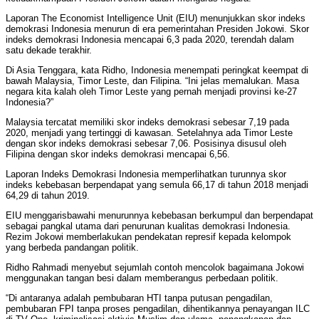
Laporan The Economist Intelligence Unit (EIU) menunjukkan skor indeks
demokrasi Indonesia menurun di era pemerintahan Presiden Jokowi. Skor
indeks demokrasi Indonesia mencapai 6,3 pada 2020, terendah dalam
satu dekade terakhir.
Di Asia Tenggara, kata Ridho, Indonesia menempati peringkat keempat di
bawah Malaysia, Timor Leste, dan Filipina. “Ini jelas memalukan. Masa
negara kita kalah oleh Timor Leste yang pernah menjadi provinsi ke-27
Indonesia?”
Malaysia tercatat memiliki skor indeks demokrasi sebesar 7,19 pada
2020, menjadi yang tertinggi di kawasan. Setelahnya ada Timor Leste
dengan skor indeks demokrasi sebesar 7,06. Posisinya disusul oleh
Filipina dengan skor indeks demokrasi mencapai 6,56.
Laporan Indeks Demokrasi Indonesia memperlihatkan turunnya skor
indeks kebebasan berpendapat yang semula 66,17 di tahun 2018 menjadi
64,29 di tahun 2019.
EIU menggarisbawahi menurunnya kebebasan berkumpul dan berpendapat
sebagai pangkal utama dari penurunan kualitas demokrasi Indonesia.
Rezim Jokowi memberlakukan pendekatan represif kepada kelompok
yang berbeda pandangan politik.
Ridho Rahmadi menyebut sejumlah contoh mencolok bagaimana Jokowi
menggunakan tangan besi dalam memberangus perbedaan politik.
“Di antaranya adalah pembubaran HTI tanpa putusan pengadilan,
pembubaran FPI tanpa proses pengadilan, dihentikannya penayangan ILC