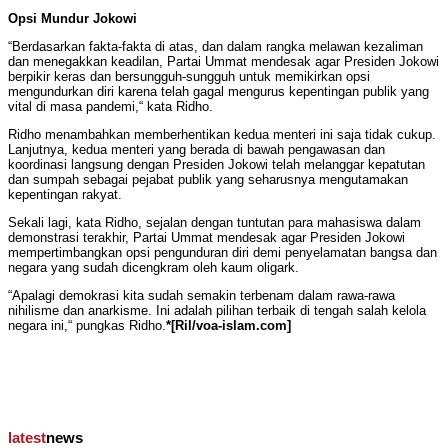
Opsi Mundur Jokowi
“Berdasarkan fakta-fakta di atas, dan dalam rangka melawan kezaliman
dan menegakkan keadilan, Partai Ummat mendesak agar Presiden Jokowi
berpikir keras dan bersungguh-sungguh untuk memikirkan opsi
mengundurkan diri karena telah gagal mengurus kepentingan publik yang
vital di masa pandemi,“ kata Ridho.
Ridho menambahkan memberhentikan kedua menteri ini saja tidak cukup.
Lanjutnya, kedua menteri yang berada di bawah pengawasan dan
koordinasi langsung dengan Presiden Jokowi telah melanggar kepatutan
dan sumpah sebagai pejabat publik yang seharusnya mengutamakan
kepentingan rakyat.
Sekali lagi, kata Ridho, sejalan dengan tuntutan para mahasiswa dalam
demonstrasi terakhir, Partai Ummat mendesak agar Presiden Jokowi
mempertimbangkan opsi pengunduran diri demi penyelamatan bangsa dan
negara yang sudah dicengkram oleh kaum oligark.
“Apalagi demokrasi kita sudah semakin terbenam dalam rawa-rawa
nihilisme dan anarkisme. Ini adalah pilihan terbaik di tengah salah kelola
negara ini,“ pungkas Ridho.
*[Ril/voa-islam.com]
latest
news