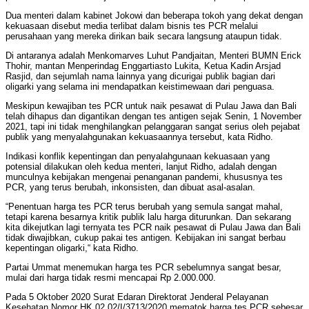
Dua menteri dalam kabinet Jokowi dan beberapa tokoh yang dekat dengan
kekuasaan disebut media terlibat dalam bisnis tes PCR melalui
perusahaan yang mereka dirikan baik secara langsung ataupun tidak.
Di antaranya adalah Menkomarves Luhut Pandjaitan, Menteri BUMN Erick
Thohir, mantan Menperindag Enggartiasto Lukita, Ketua Kadin Arsjad
Rasjid, dan sejumlah nama lainnya yang dicurigai publik bagian dari
oligarki yang selama ini mendapatkan keistimewaan dari penguasa.
Meskipun kewajiban tes PCR untuk naik pesawat di Pulau Jawa dan Bali
telah dihapus dan digantikan dengan tes antigen sejak Senin, 1 November
2021, tapi ini tidak menghilangkan pelanggaran sangat serius oleh pejabat
publik yang menyalahgunakan kekuasaannya tersebut, kata Ridho.
Indikasi konflik kepentingan dan penyalahgunaan kekuasaan yang
potensial dilakukan oleh kedua menteri, lanjut Ridho, adalah dengan
munculnya kebijakan mengenai penanganan pandemi, khususnya tes
PCR, yang terus berubah, inkonsisten, dan dibuat asal-asalan.
“Penentuan harga tes PCR terus berubah yang semula sangat mahal,
tetapi karena besarnya kritik publik lalu harga diturunkan. Dan sekarang
kita dikejutkan lagi ternyata tes PCR naik pesawat di Pulau Jawa dan Bali
tidak diwajibkan, cukup pakai tes antigen. Kebijakan ini sangat berbau
kepentingan oligarki,“ kata Ridho.
Partai Ummat menemukan harga tes PCR sebelumnya sangat besar,
mulai dari harga tidak resmi mencapai Rp 2.000.000.
Pada 5 Oktober 2020 Surat Edaran Direktorat Jenderal Pelayanan
Kesehatan Nomor HK.02.02/I/3713/2020 mematok harga tes PCR sebesar