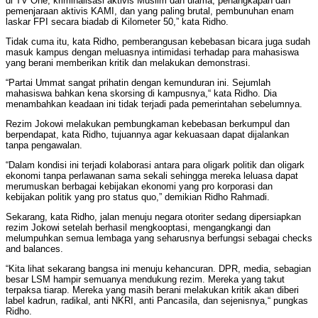
di TV One, kriminalisasi aktivis Muslim dan ulama, penangkapan dan
pemenjaraan aktivis KAMI, dan yang paling brutal, pembunuhan enam
laskar FPI secara biadab di Kilometer 50,” kata Ridho.
Tidak cuma itu, kata Ridho, pemberangusan kebebasan bicara juga sudah
masuk kampus dengan meluasnya intimidasi terhadap para mahasiswa
yang berani memberikan kritik dan melakukan demonstrasi.
“Partai Ummat sangat prihatin dengan kemunduran ini. Sejumlah
mahasiswa bahkan kena skorsing di kampusnya,“ kata Ridho. Dia
menambahkan keadaan ini tidak terjadi pada pemerintahan sebelumnya.
Rezim Jokowi melakukan pembungkaman kebebasan berkumpul dan
berpendapat, kata Ridho, tujuannya agar kekuasaan dapat dijalankan
tanpa pengawalan.
“Dalam kondisi ini terjadi kolaborasi antara para oligark politik dan oligark
ekonomi tanpa perlawanan sama sekali sehingga mereka leluasa dapat
merumuskan berbagai kebijakan ekonomi yang pro korporasi dan
kebijakan politik yang pro status quo,” demikian Ridho Rahmadi.
Sekarang, kata Ridho, jalan menuju negara otoriter sedang dipersiapkan
rezim Jokowi setelah berhasil mengkooptasi, mengangkangi dan
melumpuhkan semua lembaga yang seharusnya berfungsi sebagai checks
and balances.
“Kita lihat sekarang bangsa ini menuju kehancuran. DPR, media, sebagian
besar LSM hampir semuanya mendukung rezim. Mereka yang takut
terpaksa tiarap. Mereka yang masih berani melakukan kritik akan diberi
label kadrun, radikal, anti NKRI, anti Pancasila, dan sejenisnya,“ pungkas
Ridho.