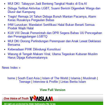
MUI DKI: Tabayyun Jadi Benteng Tangkal Hoaks di Era AI
Diduga Terlibat Aktivitas LGBT, Suami Beristri Digerebek Warga dan
Diusir dari Kampung
Tragis! Remaja 14 Tahun Diduga Bunuh Mantan Pacarnya, Alarm
Keras Rusaknya Pergaulan Bebas
IHW Luruskan: Mandatori Sertifikasi Halal Bukan Berarti Semua
Produk Wajib Halal
KUII VIII Desak Pemerintah dan DPR Segera Bahas UU Pencegahan
dan Penanggulangan LGBTQ
MUI DKI Dorong Perlindungan Perempuan dan Anak Lewat Deklarasi
Bersama
Keberadaan PIHK Dilindungi Konstitusi
Warung di Tengah Makam Viral, Ulama Tegaskan Kuburan Muslim
Harus Dijaga Kehormatannya
News Index »
home
|
South East Asia
|
Islam of The World
|
Islamia
|
Muslimah
|
Teenage
|
Interview & Profile
|
Lintas Berita Islam
View Full Version