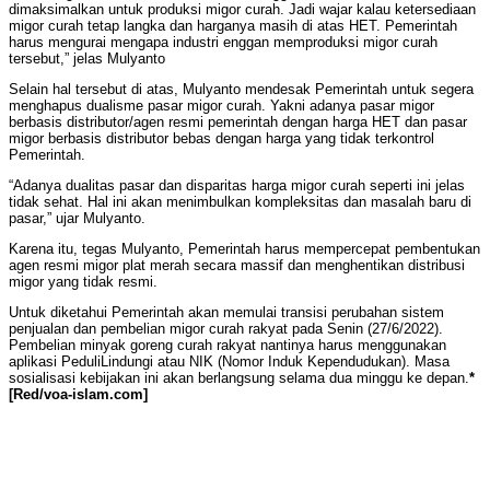
dimaksimalkan untuk produksi migor curah. Jadi wajar kalau ketersediaan
migor curah tetap langka dan harganya masih di atas HET. Pemerintah
harus mengurai mengapa industri enggan memproduksi migor curah
tersebut,” jelas Mulyanto
Selain hal tersebut di atas, Mulyanto mendesak Pemerintah untuk segera
menghapus dualisme pasar migor curah. Yakni adanya pasar migor
berbasis distributor/agen resmi pemerintah dengan harga HET dan pasar
migor berbasis distributor bebas dengan harga yang tidak terkontrol
Pemerintah.
“Adanya dualitas pasar dan disparitas harga migor curah seperti ini jelas
tidak sehat. Hal ini akan menimbulkan kompleksitas dan masalah baru di
pasar,” ujar Mulyanto.
Karena itu, tegas Mulyanto, Pemerintah harus mempercepat pembentukan
agen resmi migor plat merah secara massif dan menghentikan distribusi
migor yang tidak resmi.
Untuk diketahui Pemerintah akan memulai transisi perubahan sistem
penjualan dan pembelian migor curah rakyat pada Senin (27/6/2022).
Pembelian minyak goreng curah rakyat nantinya harus menggunakan
aplikasi PeduliLindungi atau NIK (Nomor Induk Kependudukan). Masa
sosialisasi kebijakan ini akan berlangsung selama dua minggu ke depan.
*
[Red/voa-islam.com]