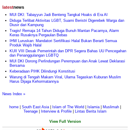
latest
news
MUI DKI: Tabayyun Jadi Benteng Tangkal Hoaks di Era AI
Diduga Terlibat Aktivitas LGBT, Suami Beristri Digerebek Warga dan
Diusir dari Kampung
Tragis! Remaja 14 Tahun Diduga Bunuh Mantan Pacarnya, Alarm
Keras Rusaknya Pergaulan Bebas
IHW Luruskan: Mandatori Sertifikasi Halal Bukan Berarti Semua
Produk Wajib Halal
KUII VIII Desak Pemerintah dan DPR Segera Bahas UU Pencegahan
dan Penanggulangan LGBTQ
MUI DKI Dorong Perlindungan Perempuan dan Anak Lewat Deklarasi
Bersama
Keberadaan PIHK Dilindungi Konstitusi
Warung di Tengah Makam Viral, Ulama Tegaskan Kuburan Muslim
Harus Dijaga Kehormatannya
News Index »
home
|
South East Asia
|
Islam of The World
|
Islamia
|
Muslimah
|
Teenage
|
Interview & Profile
|
Lintas Berita Islam
View Full Version