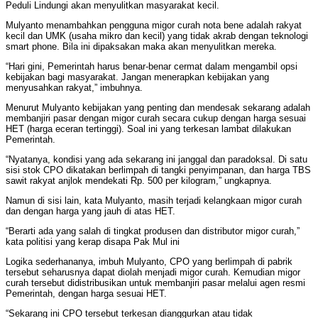
Peduli Lindungi akan menyulitkan masyarakat kecil.
Mulyanto menambahkan pengguna migor curah nota bene adalah rakyat
kecil dan UMK (usaha mikro dan kecil) yang tidak akrab dengan teknologi
smart phone. Bila ini dipaksakan maka akan menyulitkan mereka.
“Hari gini, Pemerintah harus benar-benar cermat dalam mengambil opsi
kebijakan bagi masyarakat. Jangan menerapkan kebijakan yang
menyusahkan rakyat,” imbuhnya.
Menurut Mulyanto kebijakan yang penting dan mendesak sekarang adalah
membanjiri pasar dengan migor curah secara cukup dengan harga sesuai
HET (harga eceran tertinggi). Soal ini yang terkesan lambat dilakukan
Pemerintah.
“Nyatanya, kondisi yang ada sekarang ini janggal dan paradoksal. Di satu
sisi stok CPO dikatakan berlimpah di tangki penyimpanan, dan harga TBS
sawit rakyat anjlok mendekati Rp. 500 per kilogram,” ungkapnya.
Namun di sisi lain, kata Mulyanto, masih terjadi kelangkaan migor curah
dan dengan harga yang jauh di atas HET.
“Berarti ada yang salah di tingkat produsen dan distributor migor curah,”
kata politisi yang kerap disapa Pak Mul ini
Logika sederhananya, imbuh Mulyanto, CPO yang berlimpah di pabrik
tersebut seharusnya dapat diolah menjadi migor curah. Kemudian migor
curah tersebut didistribusikan untuk membanjiri pasar melalui agen resmi
Pemerintah, dengan harga sesuai HET.
“Sekarang ini CPO tersebut terkesan dianggurkan atau tidak