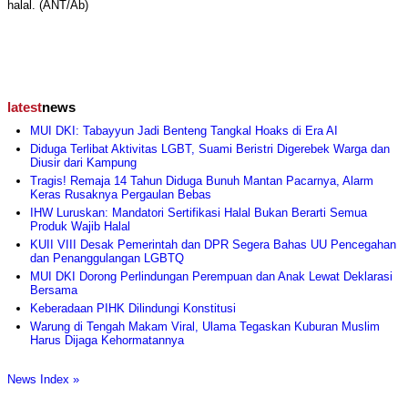
halal. (ANT/Ab)
latest
news
MUI DKI: Tabayyun Jadi Benteng Tangkal Hoaks di Era AI
Diduga Terlibat Aktivitas LGBT, Suami Beristri Digerebek Warga dan
Diusir dari Kampung
Tragis! Remaja 14 Tahun Diduga Bunuh Mantan Pacarnya, Alarm
Keras Rusaknya Pergaulan Bebas
IHW Luruskan: Mandatori Sertifikasi Halal Bukan Berarti Semua
Produk Wajib Halal
KUII VIII Desak Pemerintah dan DPR Segera Bahas UU Pencegahan
dan Penanggulangan LGBTQ
MUI DKI Dorong Perlindungan Perempuan dan Anak Lewat Deklarasi
Bersama
Keberadaan PIHK Dilindungi Konstitusi
Warung di Tengah Makam Viral, Ulama Tegaskan Kuburan Muslim
Harus Dijaga Kehormatannya
News Index »