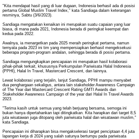
"Kita mendapat hasil yang di luar dugaan, Indonesia berhasil ada di posisi
pertama Global Muslim Travel Index," kata Sandiaga dalam keterangan
resminya, Sabtu (3/6/2023).
Sandiaga mengatakan kenaikan ini merupakan suatu capaian yang luar
biasa, di mana pada 2021, Indonesia berada di peringkat keempat dan
kedua pada 2022.
Awalnya, ia menargetkan pada 2025 meraih peringkat pertama, namun
ternyata pada 2023 ini tim yang mempersiapkan berhasil mengeksekusi
beberapa program-program andalan, sehingga berada di posisi pertama.
Sandiaga mengungkapkan pencapaian ini merupakan hasil kolaborasi
pihak-pihak terkait, khususnya Perkumpulan Pariwisata Halal Indonesia
(PPHI), Halal In Travel, Mastercard Crescent, dan lainnya.
Lewat kolaborasi yang terjalin, lanjut Sandiaga, PPHI mampu menyabet
dua penghargaan sekaligus, antara lain stakeholder Awareness Campaign
of The Year dari Mastercard Crescent Rating GMTI Awards dan
Stakeholder Awareness Campaign of the year dari Halal In Travel Awards
2023.
"Terima kasih untuk semua yang telah berjuang bersama, semoga ini
bukan hanya dipertahankan tapi ditingkatkan. Kita harapkan dari target 8,5
juta wisatawan juga ditopang oleh pariwisata halal dan wisatawan muslim,"
kata Sandiaga.
Pencapaian ini diharapkan bisa mengakselerasi target penciptaan 4,4 juta
lapangan kerja di 2024 yang salah satunya bertumpu pada pariwisata