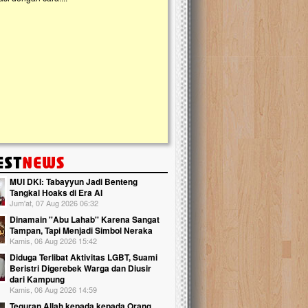
kanak Islam Terpadu (TKIT) An Najjah d
Gedung Majelis Taklim di Jonggol,...
MUI DKI: Tabayyun Jadi Benteng
Tangkal Hoaks di Era AI
Jum'at, 07 Aug 2026 06:32
Dinamain ''Abu Lahab'' Karena Sangat
Tampan, Tapi Menjadi Simbol Neraka
Kamis, 06 Aug 2026 15:42
Diduga Terlibat Aktivitas LGBT, Suami
Beristri Digerebek Warga dan Diusir
dari Kampung
Kamis, 06 Aug 2026 14:59
Teguran Allah kepada kepada Orang