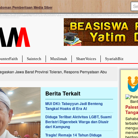
doman Pemberitaan Media Siber
unterFaith
Saintech
Muslimah
ShareVoices
SyariahBiz
egaskan Jawa Barat Provinsi Toleran, Respons Pernyataan Abu
Berita Terkait
MUI DKI: Tabayyun Jadi Benteng
a Hebat Sembuh Dari
Pales
Tangkal Hoaks di Era AI
arah
Tanga
Diduga Terlibat Aktivitas LGBT, Suami
dipenuhi dengan
Sahaba
Beristri Digerebek Warga dan Diusir
erat. Meskipun baru
terbaik
dari Kampung
ayi yang imut ini harus
mengua
g dahsyat, yaitu tumor
mencek
Tragis! Remaja 14 Tahun Diduga
an...
berdona