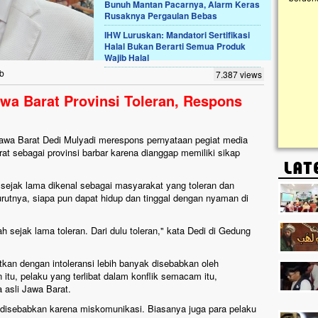
Bunuh Mantan Pacarnya, Alarm Keras
Rusaknya Pergaulan Bebas
Lima Tahun Mangkrak, Masjid di
IHW Luruskan: Mandatori Sertifikasi
Pelosok ini Mengenaskan. Ayo Bantu.!!
Halal Bukan Berarti Semua Produk
Wajib Halal
Nasib masjid di Kampung Cilumbu ini sungguh
mengenaskan. Lima tahun mangkrak, kini nyaris
ib
7.387 views
tak berbentuk masjid, dipenuhi rumput liar,
berlumut, dan menghitam terpapar panas dan
wa Barat Provinsi Toleran, Respons
hujan....
wa Barat Dedi Mulyadi merespons pernyataan pegiat media
t sebagai provinsi barbar karena dianggap memiliki sikap
ejak lama dikenal sebagai masyarakat yang toleran dan
rutnya, siapa pun dapat hidup dan tinggal dengan nyaman di
 sejak lama toleran. Dari dulu toleran," kata Dedi di Gedung
itkan dengan intoleransi lebih banyak disebabkan oleh
tu, pelaku yang terlibat dalam konflik semacam itu,
a asli Jawa Barat.
bih disebabkan karena miskomunikasi. Biasanya juga para pelaku