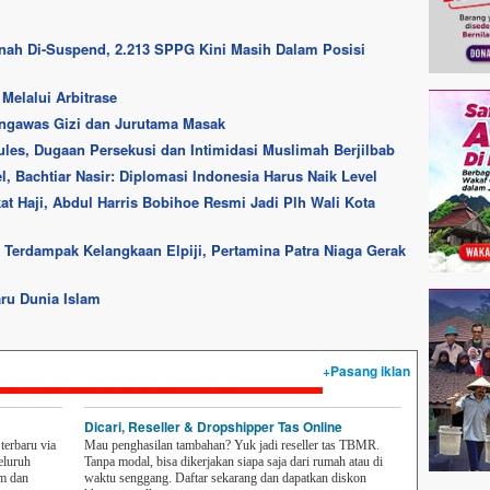
nah Di-Suspend, 2.213 SPPG Kini Masih Dalam Posisi
Melalui Arbitrase
ngawas Gizi dan Jurutama Masak
ules, Dugaan Persekusi dan Intimidasi Muslimah Berjilbab
l, Bachtiar Nasir: Diplomasi Indonesia Harus Naik Level
at Haji, Abdul Harris Bobihoe Resmi Jadi Plh Wali Kota
erdampak Kelangkaan Elpiji, Pertamina Patra Niaga Gerak
ru Dunia Islam
+Pasang iklan
Dicari, Reseller & Dropshipper Tas Online
erbaru via
Mau penghasilan tambahan? Yuk jadi reseller tas TBMR.
eluruh
Tanpa modal, bisa dikerjakan siapa saja dari rumah atau di
em dan
waktu senggang. Daftar sekarang dan dapatkan diskon