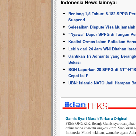
Indonesia News lainnya:
Rentang 1,5 Tahun: 8.182 SPPG Per
Suspend
Selesaikan Dispute Visa Mujamalah 
”Nyawa” Dapur SPPG di Tangan Pe
Koalisi Ormas Islam Polisikan Herc
Lebih dari 24 Jam WNI Ditahan Israe
Gantikan Tri Adhianto yang Berangk
Bekasi
BGN Laporkan 20 SPPG di NTT-NTB T
Cepat Isi P
UBN: Islamic NATO Jadi Harapan Ba
Gamis Syari Murah Terbaru Original
FREE ONGKIR. Belanja Gamis syari dan jilbab t
online tanpa khawatir ongkos kirim. Siap kirim s
Indonesia. Model kekinian, warna beragam. Ad