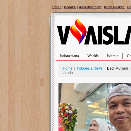
|
|
|
|
Home
Redaksi
Advertisement
Kirim Naskah
Pe
Indonesiana
Worlds
Islamia
Co
Home
|
Indonesia News
| Dedi Mulyadi T
Janda
Bantu Naura, Balit
Tumor Pembuluh D
Hidup Naura Salsabila 
rintangan yang sangat b
berusia sepuluh bulan, b
menghadapi penyakit yan
pembuluh darah berukur