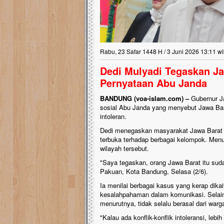
Rabu, 23 Safar 1448 H / 3 Juni 2026 13:11 w
Dedi Mulyadi Tegaskan Ja
Pernyataan Abu Janda
BANDUNG (voa-islam.com) –
Gubernur Ja
sosial Abu Janda yang menyebut Jawa Bara
intoleran.
Dedi menegaskan masyarakat Jawa Barat s
terbuka terhadap berbagai kelompok. Menu
wilayah tersebut.
"Saya tegaskan, orang Jawa Barat itu sudah
Pakuan, Kota Bandung, Selasa (2/6).
Ia menilai berbagai kasus yang kerap dika
kesalahpahaman dalam komunikasi. Selain i
menurutnya, tidak selalu berasal dari warg
"Kalau ada konflik-konflik intoleransi, le