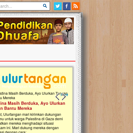
Previous slide
Next slide
tina Masih Berduka, Ayo Ulurkan
Open Donasi Wakaf Pembangu
n Bantu Mereka
Rumah Qur'an & TK Islam Terp
t, Ulurtangan mari kirimkan dukungan
Najjah di Jonggol
mu untuk warga Palestina di Gaza demi
tkan mereka menghadapi situasi
Saat ini, Ulurtangan bersama Yayasan 
am ini. Mari dukung mereka dengan
Najjahtul Islam Jonggol sedang merintis
si dengan cara:...
pembangunan Rumah Qur’an dan Tama