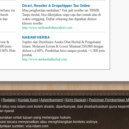
Dicari, Reseller & Dropshipper Tas Online
erbaru via
Mau penghasilan tambahan? Yuk jadi reseller tas TBMR.
eluruh
Tanpa modal, bisa dikerjakan siapa saja dari rumah atau di
em dan
waktu senggang. Daftar sekarang dan dapatkan diskon
khusus reseller
http://www.tasbrandedmurahriri.com
NABAWI HERBA
rosir &
Suplier dan Distributor Aneka Obat Herbal & Pengobatan
500 jenis
Islami. Melayani Eceran & Grosir Minimal 350,000 dengan
sd 60% Hub:
diskon s.d 60%. Pembelian bisa campur produk >1.300 jenis
produk.
http://www.anekaobatherbal.com
|
Redaksi
|
Kontak Kami
|
Advertisement
|
Kirim Naskah
|
Pedoman Pemberitaan Me
di situs voa-islam.com boleh disalin, diperbanyak, dan disebarluaskan guna kepe
gan syarat:
hgunakan untuk tujuan yang melanggar hukum.
ikasi secara menyesatkan atau menghilangkan konteks aslinya.
tumkan sumber: voa-islam.com.