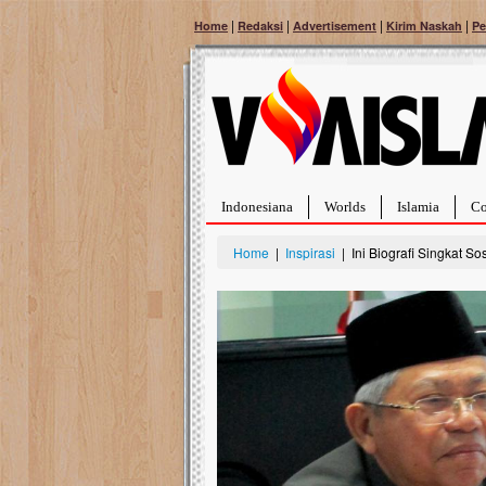
|
|
|
|
Home
Redaksi
Advertisement
Kirim Naskah
Pe
Indonesiana
Worlds
Islamia
Co
Home
|
Inspirasi
| Ini Biografi Singkat 
Bantu Naura, Balit
Tumor Pembuluh D
Hidup Naura Salsabila 
rintangan yang sangat b
berusia sepuluh bulan, b
menghadapi penyakit yan
pembuluh darah berukur