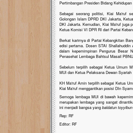
Pertimbangan Presiden Bidang Kehidupan
Sebagai seorang politisi, Kiai Ma'ruf 
Golongan Islam DPRD DKI Jakarta, Ketu
DKI Jakarta. Kemudian, Kiai Ma'ruf juga 
Ketua Komisi VI DPR RI dari Partai Keban
Berkat karirnya di Partai Kebangkitan Ba
edisi pertama. Dosen STAI Shallahuddin 
dalam kepemimpinan Pengurus Besar Na
Penasehat Lembaga Bahtsul Masail PBN
Sebelum terpilih sebagai Ketua Umum MU
MUI dan Ketua Pelaksana Dewan Syariah 
KH Ma'ruf Amin terpilih sebagai Ketua U
Kiai Ma'ruf menggantikan posisi DIn Sya
Semoga lembaga MUI di bawah kepemimpin
merupakan lembaga yang sangat dinantik
ini menjadi bangsa yang
baldatun toyyibun
Rep: RF
Editor: RF