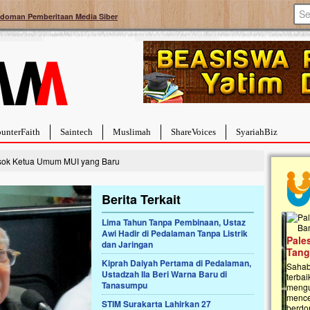
doman Pemberitaan Media Siber
unterFaith
Saintech
Muslimah
ShareVoices
SyariahBiz
Sosok Ketua Umum MUI yang Baru
Berita Terkait
Lima Tahun Tanpa Pembinaan, Ustaz
Awi Hadir di Pedalaman Tanpa Listrik
a Hebat Sembuh Dari
Pales
dan Jaringan
arah
Tanga
Kiprah Daiyah Pertama di Pedalaman,
dipenuhi dengan
Sahaba
Ustadzah Ila Beri Warna Baru di
erat. Meskipun baru
terbaik
Tanasumpu
ayi yang imut ini harus
mengua
g dahsyat, yaitu tumor
mencek
STIM Surakarta Lahirkan 27
an...
berdona