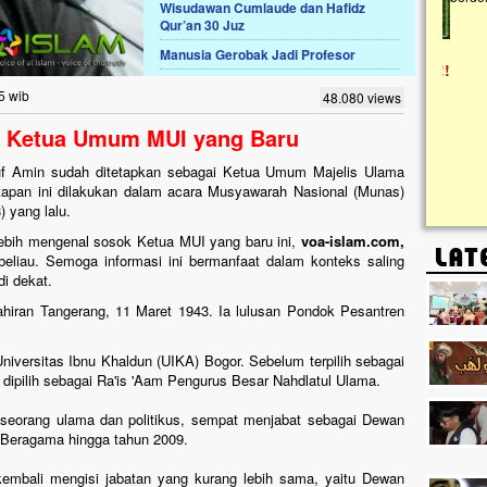
Wisudawan Cumlaude dan Hafidz
Qur’an 30 Juz
Lima Tahun Mangkrak, Masjid di
Manusia Gerobak Jadi Profesor
Pelosok ini Mengenaskan. Ayo Bantu.!!
Nasib masjid di Kampung Cilumbu ini sungguh
5 wib
48.080 views
mengenaskan. Lima tahun mangkrak, kini nyaris
tak berbentuk masjid, dipenuhi rumput liar,
ok Ketua Umum MUI yang Baru
berlumut, dan menghitam terpapar panas dan
hujan....
f Amin sudah ditetapkan sebagai Ketua Umum Majelis Ulama
tapan ini dilakukan dalam acara Musyawarah Nasional (Munas)
 yang lalu.
ebih mengenal sosok Ketua MUI yang baru ini,
voa-islam.com,
 beliau. Semoga informasi ini bermanfaat dalam konteks saling
i dekat.
ahiran Tangerang, 11 Maret 1943. Ia lulusan Pondok Pesantren
niversitas Ibnu Khaldun (UIKA) Bogor. Sebelum terpilih sebagai
 dipilih sebagai Ra'is 'Aam Pengurus Besar Nahdlatul Ulama.
 seorang ulama dan politikus, sempat menjabat sebagai Dewan
 Beragama hingga tahun 2009.
kembali mengisi jabatan yang kurang lebih sama, yaitu Dewan