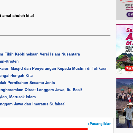
 amal sholeh kita!
 Fikih Kebhinekaan Versi Islam Nusantara
am-Kristen
aran Masjid dan Penyerangan Kepada Muslim di Tolikara
engah-tengah Kita
olak Pernikahan Sesama Jenis
engharamkan Qiraat Langgam Jawa, Itu Basi!
yian, Merusak Islam
anggam Jawa dan Imaratus Sufahaa'
+Pasang iklan