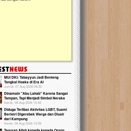
kanak Islam Terpadu (TKIT) An Najjah d
Gedung Majelis Taklim di Jonggol,...
MUI DKI: Tabayyun Jadi Benteng
Tangkal Hoaks di Era AI
Jum'at, 07 Aug 2026 06:32
Dinamain ''Abu Lahab'' Karena Sangat
Tampan, Tapi Menjadi Simbol Neraka
Kamis, 06 Aug 2026 15:42
Diduga Terlibat Aktivitas LGBT, Suami
Beristri Digerebek Warga dan Diusir
dari Kampung
Kamis, 06 Aug 2026 14:59
Teguran Allah kepada kepada Orang