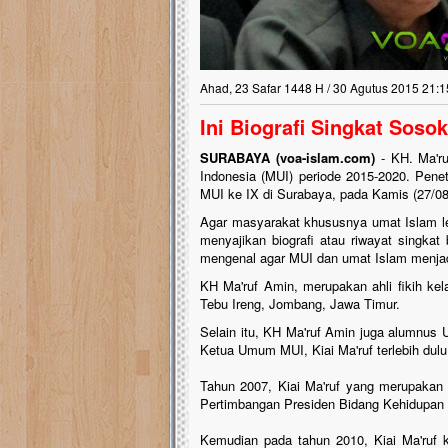
Ahad, 23 Safar 1448 H / 30 Agutus 2015 21:1
Ini Biografi Singkat Sos
SURABAYA (voa-islam.com)
- KH. Ma'ru
Indonesia (MUI) periode 2015-2020. Pene
MUI ke IX di Surabaya, pada Kamis (27/08)
Agar masyarakat khususnya umat Islam l
menyajikan biografi atau riwayat singkat
mengenal agar MUI dan umat Islam menjad
KH Ma'ruf Amin, merupakan ahli fikih kel
Tebu Ireng, Jombang, Jawa Timur.
Selain itu, KH Ma'ruf Amin juga alumnus U
Ketua Umum MUI, Kiai Ma'ruf terlebih dulu
Tahun 2007, Kiai Ma'ruf yang merupakan
Pertimbangan Presiden Bidang Kehidupan
Kemudian pada tahun 2010, Kiai Ma'ruf 