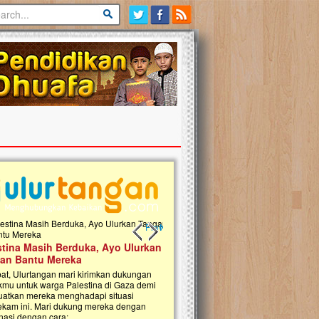
Previous slide
Next slide
tina Masih Berduka, Ayo Ulurkan
Open Donasi Wakaf Pembangu
n Bantu Mereka
Rumah Qur'an & TK Islam Terp
t, Ulurtangan mari kirimkan dukungan
Najjah di Jonggol
mu untuk warga Palestina di Gaza demi
tkan mereka menghadapi situasi
Saat ini, Ulurtangan bersama Yayasan 
am ini. Mari dukung mereka dengan
Najjahtul Islam Jonggol sedang merintis
si dengan cara:...
pembangunan Rumah Qur’an dan Tama