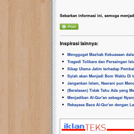
Sebarkan informasi ini, semoga menjadi
Inspirasi lainnya:
Menggugat Mazhab Kekuasaan dalam
Tragedi Tolikara dan Persaingan Isl
Sikap Ulama Jatim terhadap Pembak
Syiah akan Menjadi Bom Waktu Di t
Jangankan Islam, Nasrani pun Men
(Beralasan) Tidak Tahu Ada yang M
Menjadikan Al-Qur'an sebagai Nyan
Rekayasa Baca Al-Qur'an dengan L