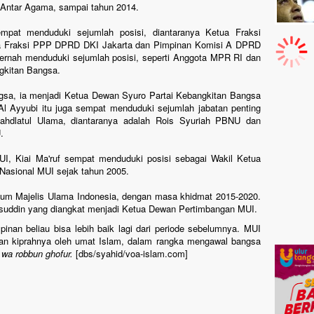
 Antar Agama, sampai tahun 2014.
sempat menduduki sejumlah posisi, diantaranya Ketua Fraksi
a Fraksi PPP DPRD DKI Jakarta dan Pimpinan Komisi A DPRD
pernah menduduki sejumlah posisi, seperti Anggota MPR RI dan
gkitan Bangsa.
ngsa, ia menjadi Ketua Dewan Syuro Partai Kebangkitan Bangsa
Al Ayyubi itu juga sempat menduduki sejumlah jabatan penting
hdlatul Ulama, diantaranya adalah Rois Syuriah PBNU dan
U.
I, Kiai Ma'ruf sempat menduduki posisi sebagai Wakil Ketua
Nasional MUI sejak tahun 2005.
mum Majelis Ulama Indonesia, dengan masa khidmat 2015-2020.
msuddin yang diangkat menjadi Ketua Dewan Pertimbangan MUI.
an beliau bisa lebih baik lagi dari periode sebelumnya. MUI
an kiprahnya oleh umat Islam, dalam rangka mengawal bangsa
 wa robbun ghofur.
[dbs/syahid/voa-islam.com]