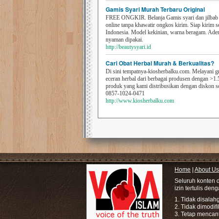
Gamis Syari Murah Terbaru Original
FREE ONGKIR. Belanja Gamis syari dan jilbab t
online tanpa khawatir ongkos kirim. Siap kirim s
Indonesia. Model kekinian, warna beragam. Ad
nyaman dipakai.
http://beautysyari.id
Cari Obat Herbal Murah & Berkualitas?
Di sini tempatnya-kiosherbalku.com. Melayani g
eceran herbal dari berbagai produsen dengan >1.
produk yang kami distribusikan dengan diskon 
0857-1024-0471
http://www.kiosherbalku.com
Home
|
About Us
Seluruh konten 
izin tertulis den
1. Tidak disala
2. Tidak dimodif
3. Tetap mencan