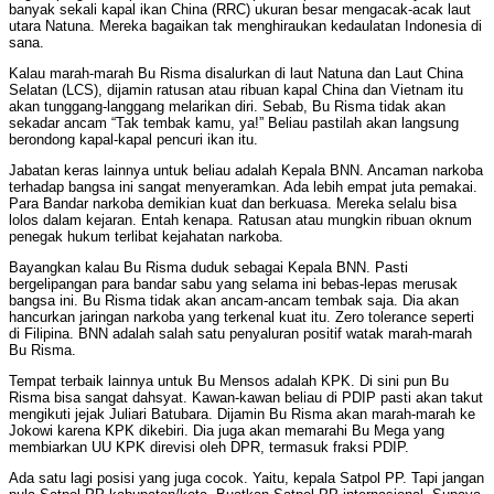
banyak sekali kapal ikan China (RRC) ukuran besar mengacak-acak laut
utara Natuna. Mereka bagaikan tak menghiraukan kedaulatan Indonesia di
sana.
Kalau marah-marah Bu Risma disalurkan di laut Natuna dan Laut China
Selatan (LCS), dijamin ratusan atau ribuan kapal China dan Vietnam itu
akan tunggang-langgang melarikan diri. Sebab, Bu Risma tidak akan
sekadar ancam “Tak tembak kamu, ya!” Beliau pastilah akan langsung
berondong kapal-kapal pencuri ikan itu.
Jabatan keras lainnya untuk beliau adalah Kepala BNN. Ancaman narkoba
terhadap bangsa ini sangat menyeramkan. Ada lebih empat juta pemakai.
Para Bandar narkoba demikian kuat dan berkuasa. Mereka selalu bisa
lolos dalam kejaran. Entah kenapa. Ratusan atau mungkin ribuan oknum
penegak hukum terlibat kejahatan narkoba.
Bayangkan kalau Bu Risma duduk sebagai Kepala BNN. Pasti
bergelipangan para bandar sabu yang selama ini bebas-lepas merusak
bangsa ini. Bu Risma tidak akan ancam-ancam tembak saja. Dia akan
hancurkan jaringan narkoba yang terkenal kuat itu. Zero tolerance seperti
di Filipina. BNN adalah salah satu penyaluran positif watak marah-marah
Bu Risma.
Tempat terbaik lainnya untuk Bu Mensos adalah KPK. Di sini pun Bu
Risma bisa sangat dahsyat. Kawan-kawan beliau di PDIP pasti akan takut
mengikuti jejak Juliari Batubara. Dijamin Bu Risma akan marah-marah ke
Jokowi karena KPK dikebiri. Dia juga akan memarahi Bu Mega yang
membiarkan UU KPK direvisi oleh DPR, termasuk fraksi PDIP.
Ada satu lagi posisi yang juga cocok. Yaitu, kepala Satpol PP. Tapi jangan