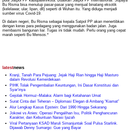
pula Satpol PP kabupaten/kota. Buatkan Satpol PP internasional. Supaya
Bu Risma bisa menutup pasar-pasar yang menjual binatang eksotik
(kelelawar, ular, lipan, dll) seperti di Wuhan itu. Yang diduga menjadi
sumber virus Covid-19.
Di dalam negeri, Bu Risma sebagai kepala Satpol PP akan menertibkan
dengan keras para pedagang yang menggunakan badan jalan. Juga
membasmi bangunan liar. Tugas ini tidak mudah. Perlu orang yang cepat
marah seperti Bu Mensos.*
latest
news
Kranji, Tanah Para Pejuang: Jejak Haji Rian hingga Haji Masturo
dalam Revolusi Kemerdekaan
PIHK Tolak Pengembalian Keuntungan, Ini Dasar Konstitusi dan
Syar’inya
Gejolak Hormuz–Malaka: Alarm bagi Ketahanan Umat
Surat Cinta dari Teheran – Diplomasi Elegan di Ambang “Kiamat”
Alur Lengkap Kasus Epstein: Dari 1990 Hingga Sekarang
Jokowi vs Anies: Operasi Pengalihan Isu, Politik Penghancuran
Karakter, dan Kebuntuan Narasi Ijazah
Viral Pertanyaan KSAD Maruli Simanjuntak Soal Pulsa Starlink.
Dijawab Denny Sumargo: Gue yang Bayar