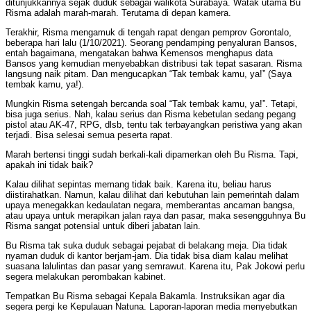
ditunjukkannya sejak duduk sebagai walikota Surabaya. Watak utama Bu
Risma adalah marah-marah. Terutama di depan kamera.
Terakhir, Risma mengamuk di tengah rapat dengan pemprov Gorontalo,
beberapa hari lalu (1/10/2021). Seorang pendamping penyaluran Bansos,
entah bagaimana, mengatakan bahwa Kemensos menghapus data
Bansos yang kemudian menyebabkan distribusi tak tepat sasaran. Risma
langsung naik pitam. Dan mengucapkan “Tak tembak kamu, ya!” (Saya
tembak kamu, ya!).
Mungkin Risma setengah bercanda soal “Tak tembak kamu, ya!”. Tetapi,
bisa juga serius. Nah, kalau serius dan Risma kebetulan sedang pegang
pistol atau AK-47, RPG, dlsb, tentu tak terbayangkan peristiwa yang akan
terjadi. Bisa selesai semua peserta rapat.
Marah bertensi tinggi sudah berkali-kali dipamerkan oleh Bu Risma. Tapi,
apakah ini tidak baik?
Kalau dilihat sepintas memang tidak baik. Karena itu, beliau harus
diistirahatkan. Namun, kalau dilihat dari kebutuhan lain pemerintah dalam
upaya menegakkan kedaulatan negara, memberantas ancaman bangsa,
atau upaya untuk merapikan jalan raya dan pasar, maka sesengguhnya Bu
Risma sangat potensial untuk diberi jabatan lain.
Bu Risma tak suka duduk sebagai pejabat di belakang meja. Dia tidak
nyaman duduk di kantor berjam-jam. Dia tidak bisa diam kalau melihat
suasana lalulintas dan pasar yang semrawut. Karena itu, Pak Jokowi perlu
segera melakukan perombakan kabinet.
Tempatkan Bu Risma sebagai Kepala Bakamla. Instruksikan agar dia
segera pergi ke Kepulauan Natuna. Laporan-laporan media menyebutkan