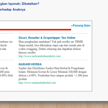
gkan Iqomah; Dibatalkan?
erhadap Anaknya
+Pasang iklan
Dicari, Reseller & Dropshipper Tas Online
erbaru via
Mau penghasilan tambahan? Yuk jadi reseller tas TBMR.
eluruh
Tanpa modal, bisa dikerjakan siapa saja dari rumah atau di
em dan
waktu senggang. Daftar sekarang dan dapatkan diskon
khusus reseller
http://www.tasbrandedmurahriri.com
NABAWI HERBA
rosir &
Suplier dan Distributor Aneka Obat Herbal & Pengobatan
500 jenis
Islami. Melayani Eceran & Grosir Minimal 350,000 dengan
sd 60% Hub:
diskon s.d 60%. Pembelian bisa campur produk >1.300 jenis
produk.
http://www.anekaobatherbal.com