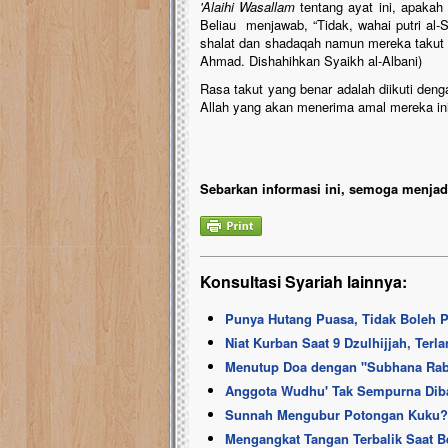
'Alaihi Wasallam
tentang ayat ini, apakah
Beliau menjawab, “Tidak, wahai putri al-
shalat dan shadaqah namun mereka takut ka
Ahmad. Dishahihkan Syaikh al-Albani)
Rasa takut yang benar adalah diikuti den
Allah yang akan menerima amal mereka in
Sebarkan informasi ini, semoga menjadi
Konsultasi Syariah lainnya:
Punya Hutang Puasa, Tidak Boleh P
Niat Kurban Saat 9 Dzulhijjah, Ter
Menutup Doa dengan ''Subhana Rabbi
Anggota Wudhu' Tak Sempurna Diba
Sunnah Mengubur Potongan Kuku?
Mengangkat Tangan Terbalik Saat B