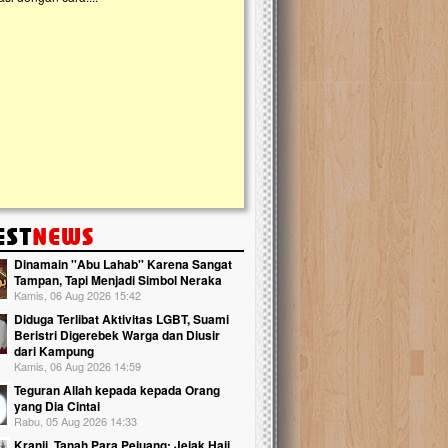
kanak Islam Terpadu (TKIT) An Najjah d
Gedung Majelis Taklim di Jonggol,...
Dinamain ''Abu Lahab'' Karena Sangat
Tampan, Tapi Menjadi Simbol Neraka
Kamis, 06 Aug 2026 15:42
Diduga Terlibat Aktivitas LGBT, Suami
Beristri Digerebek Warga dan Diusir
dari Kampung
Kamis, 06 Aug 2026 14:59
Teguran Allah kepada kepada Orang
yang Dia Cintai
Rabu, 05 Aug 2026 14:33
Kranji, Tanah Para Pejuang: Jejak Haji