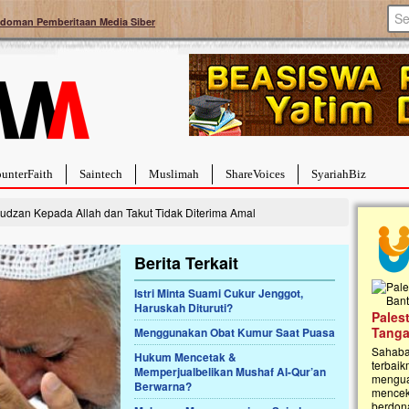
doman Pemberitaan Media Siber
unterFaith
Saintech
Muslimah
ShareVoices
SyariahBiz
udzan Kepada Allah dan Takut Tidak Diterima Amal
Berita Terkait
Istri Minta Suami Cukur Jenggot,
Haruskah Dituruti?
a Hebat Sembuh Dari
Pales
arah
Tanga
Menggunakan Obat Kumur Saat Puasa
dipenuhi dengan
Sahaba
Hukum Mencetak &
erat. Meskipun baru
terbaik
Memperjualbelikan Mushaf Al-Qur’an
ayi yang imut ini harus
mengua
Berwarna?
g dahsyat, yaitu tumor
mencek
an...
berdona