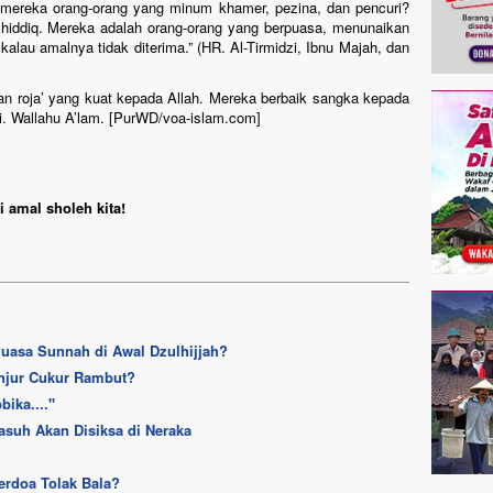
 mereka orang-orang yang minum khamer, pezina, dan pencuri?
Shiddiq. Mereka adalah orang-orang yang berpuasa, menunaikan
lau amalnya tidak diterima.” (HR. Al-Tirmidzi, Ibnu Majah, dan
gan roja’ yang kuat kepada Allah. Mereka berbaik sangka kepada
i. Wallahu A’lam. [PurWD/voa-islam.com]
 amal sholeh kita!
uasa Sunnah di Awal Dzulhijjah?
lanjur Cukur Rambut?
ka....''
suh Akan Disiksa di Neraka
erdoa Tolak Bala?