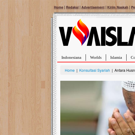
|
|
|
|
Home
Redaksi
Advertisement
Kirim Naskah
Pe
Indonesiana
Worlds
Islamia
Co
Home
|
Konsultasi Syariah
| Antara Husn
Bantu Naura, Balit
Tumor Pembuluh D
Hidup Naura Salsabila 
rintangan yang sangat b
berusia sepuluh bulan, b
menghadapi penyakit yan
pembuluh darah berukur