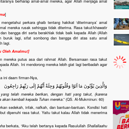
ntaranya berharap amal-amal mereka, agar Allah menjaga amal
ima
]
mengetahui perkara ghaib tentang hakikat ‘diterimanya’ amal
mal mereka rusak sehingga tidak diterima. Rasa takut/khawatir
n bangga diri serta berakhlak tidak baik kepada Allah (Allah
bih buruk lagi, sifat sombong dan bangga diri atas satu amal
 lagi.
pu Oleh Amalmu!]
an mereka putus asa dari rahmat Allah. Bersamaan rasa takut
pada Allah. Ini mendorong mereka lebih giat lagi beribadah agar
h.
ka ini daam firman-Nya,
وَالَّذِينَ يُؤْتُونَ مَا آتَوْا وَقُلُوبُهُمْ وَجِلَةٌ أَنَّهُمْ إِلَى رَبِّهِمْ رَاجِعُونَ
ang telah mereka berikan, dengan hati yang takut, (karena
a akan kembali kepada Tuhan mereka
.” (QS. Al-Mukminun: 60)
an sedekah, infak, nafkah, dan bantuan-bantuan. Kondisi hati
t dipenuhi rasa takut. Yaitu takut kalau Allah tidak menerima
nha
berkata, “Aku telah bertanya kepada Rasulullah
Shallallaahu