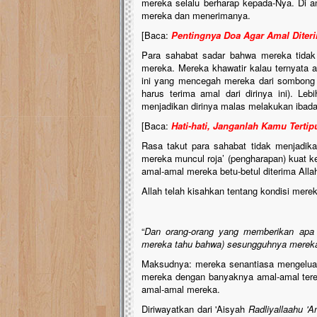
mereka selalu berharap kepada-Nya. Di a
mereka dan menerimanya.
[Baca:
Pentingnya Doa Agar Amal Diter
Para sahabat sadar bahwa mereka tidak 
mereka. Mereka khawatir kalau ternyata a
ini yang mencegah mereka dari sombong da
harus terima amal dari dirinya ini). Le
menjadikan dirinya malas melakukan ibadah
[Baca:
Hati-hati, Janganlah Kamu Terti
Rasa takut para sahabat tidak menjadik
mereka muncul roja’ (pengharapan) kuat ke
amal-amal mereka betu-betul diterima Alla
Allah telah kisahkan tentang kondisi mere
“
Dan orang-orang yang memberikan apa y
mereka tahu bahwa) sesungguhnya merek
Maksudnya: mereka senantiasa mengeluark
mereka dengan banyaknya amal-amal terebu
amal-amal mereka.
Diriwayatkan dari 'Aisyah
Radliyallaahu 'A