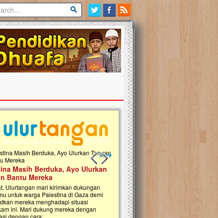
Previous slide
Next slide
tina Masih Berduka, Ayo Ulurkan
Open Donasi Wakaf Pembangu
n Bantu Mereka
Rumah Qur'an & TK Islam Terp
t, Ulurtangan mari kirimkan dukungan
Najjah di Jonggol
mu untuk warga Palestina di Gaza demi
tkan mereka menghadapi situasi
Saat ini, Ulurtangan bersama Yayasan 
am ini. Mari dukung mereka dengan
Najjahtul Islam Jonggol sedang merintis
si dengan cara:...
pembangunan Rumah Qur’an dan Tama