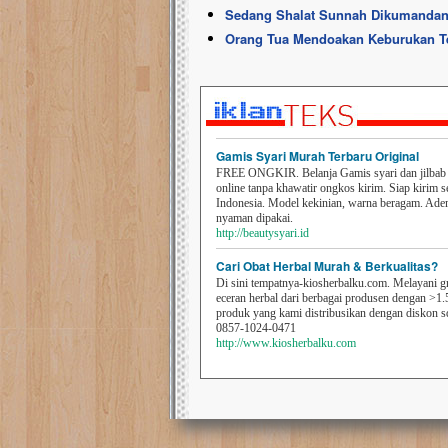
Sedang Shalat Sunnah Dikumandan
Orang Tua Mendoakan Keburukan T
Gamis Syari Murah Terbaru Original
FREE ONGKIR. Belanja Gamis syari dan jilbab t
online tanpa khawatir ongkos kirim. Siap kirim s
Indonesia. Model kekinian, warna beragam. Ad
nyaman dipakai.
http://beautysyari.id
Cari Obat Herbal Murah & Berkualitas?
Di sini tempatnya-kiosherbalku.com. Melayani g
eceran herbal dari berbagai produsen dengan >1.
produk yang kami distribusikan dengan diskon 
0857-1024-0471
http://www.kiosherbalku.com