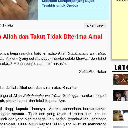
Makmum Memperpanjang Sujud
Terakhir untuk Berdoa
Lima Tahun Mangkrak, Masjid di
Pelosok ini Mengenaskan. Ayo Bantu.!!
Nasib masjid di Kampung Cilumbu ini sungguh
1:17 wib
14.540 views
mengenaskan. Lima tahun mangkrak, kini nyaris
tak berbentuk masjid, dipenuhi rumput liar,
Allah dan Takut Tidak Diterima Amal
berlumut, dan menghitam terpapar panas dan
hujan....
daknya berprasangka baik terhadap Allah
Subahanahu wa Ta'ala,
ahu 'Anhum
(yang setahu saya) mereka selalu khawatir dan takut
ereka..? Mohon penjelasan. Terimakasih.
Sofia Abu Bakar
mdulillah. Shalawat dan salam atas Rasulillah.
engenal Allah
Subahanahu wa Ta'ala
. Sehingga mereka menjadi
llah, penuh harap, dan takut kepada-Nya.
at tinggi kepada Rabbnya. Mereka senantiasa berhusnudzan
gala sesuatu. Tidak ada yang terjadi di muka bumi kecuali
tidak ada yang bisa menegakkan ibadah kepada Allah –sehingga
longan-Nya. Rasa butuh kepada Allah yang kuat ini mendorong