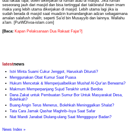
dua rakaat fajar, boleh dikerjakan di rumah atau di masjid. Jika rumah
seseorang jauh dari masjid dan bisa tertinggal dari takbiratul ihram imam
maka yang lebih utama dikerjakan di masjid. Lebih utama lagi jika ia
sudah berada di masjid saat muadzin kumandangkan adzan sebagaimana
amalan salafush shalih; seperti Sa’id bin Musayyib dan lainnya. Wallahu
a’lam. [PurWD/voa-islam.com]
[Baca:
Kapan Pelaksanaan Dua Rakaat Fajar?]
latest
news
Istri Minta Suami Cukur Jenggot, Haruskah Dituruti?
Menggunakan Obat Kumur Saat Puasa
Hukum Mencetak & Memperjualbelikan Mushaf Al-Qur’an Berwarna?
Makmum Memperpanjang Sujud Terakhir untuk Berdoa
Dana Zakat untuk Pembuatan Sumur Bor Untuk Masyarakat Desa,
Bolehkah?
Buang Angin Terus Menerus, Bolehkah Meninggalkan Shalat?
Tata Cara Jamak Qashar Maghrib–Isya Saat Safar
Niat Mandi Janabat Diulang-ulang Saat Menggguyur Badan?
News Index »