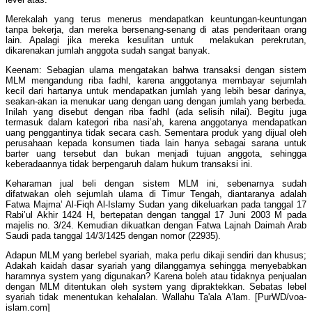
Merekalah yang terus menerus mendapatkan keuntungan-keuntungan
tanpa bekerja, dan mereka bersenang-senang di atas penderitaan orang
lain. Apalagi jika mereka kesulitan untuk melakukan perekrutan,
dikarenakan jumlah anggota sudah sangat banyak.
Keenam: Sebagian ulama mengatakan bahwa transaksi dengan sistem
MLM mengandung riba fadhl, karena anggotanya membayar sejumlah
kecil dari hartanya untuk mendapatkan jumlah yang lebih besar darinya,
seakan-akan ia menukar uang dengan uang dengan jumlah yang berbeda.
Inilah yang disebut dengan riba fadhl (ada selisih nilai). Begitu juga
termasuk dalam kategori riba nasi’ah, karena anggotanya mendapatkan
uang penggantinya tidak secara cash. Sementara produk yang dijual oleh
perusahaan kepada konsumen tiada lain hanya sebagai sarana untuk
barter uang tersebut dan bukan menjadi tujuan anggota, sehingga
keberadaannya tidak berpengaruh dalam hukum transaksi ini.
Keharaman jual beli dengan sistem MLM ini, sebenarnya sudah
difatwakan oleh sejumlah ulama di Timur Tengah, diantaranya adalah
Fatwa Majma’ Al-Fiqh Al-Islamy Sudan yang dikeluarkan pada tanggal 17
Rabi’ul Akhir 1424 H, bertepatan dengan tanggal 17 Juni 2003 M pada
majelis no. 3/24. Kemudian dikuatkan dengan Fatwa Lajnah Daimah Arab
Saudi pada tanggal 14/3/1425 dengan nomor (22935).
Adapun MLM yang berlebel syariah, maka perlu dikaji sendiri dan khusus;
Adakah kaidah dasar syariah yang dilanggarnya sehingga menyebabkan
haramnya system yang digunakan? Karena boleh atau tidaknya penjualan
dengan MLM ditentukan oleh system yang dipraktekkan. Sebatas lebel
syariah tidak menentukan kehalalan. Wallahu Ta'ala A'lam. [PurWD/voa-
islam.com]