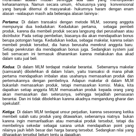
keharamannya. Namun secara umum, -khususnya yang konvensional
yang banyak ditemui di masyarakat- hukumnya haram dengan enam
alasan –walaupun masih ada beberapa alasan lainnya-:
Pertama
: Di dalam transaksi dengan metode MLM, seorang anggota
mempunyai dua kedudukan: Kedudukan pertama, sebagai pembeli
produk, karena dia membeli produk secara langsung dari perusahaan atau
distributor. Pada setiap pembelian, biasanya dia akan mendapatkan bonus
berupa potongan harga. Kedudukan kedua, sebagai makelar, karena selain
membeli produk tersebut, dia harus berusaha merekrut anggota baru.
Setiap perekrutan dia mendapatkan bonus juga. Sedangkan system jual
beli semacam ini termasuk diharamkan karena melakukan dua akad
dalam satu jual beli.
Kedua
: Di dalam MLM terdapat makelar berantai. Sebenarnya makelar
(samsarah) dibolehkan di dalam Islam, yaitu transaksi di mana pihak
pertama mendapatkan imbalan atas usahanya memasarkan produk dan
pertemukannya dengan pembelinya. Adapun makelar di dalam MLM
bukanlah memasarkan produk, tetapi memasarkan komisi. Maka, kita
dapatkan setiap anggota MLM memasarkan produk kepada orang yang
akan memasarkan dan seterusnya, sehingga terjadilah pemasaran
berantai. Dan ini tidak dibolehkan karena akadnya mengandung gharar dan
spekulatif.
Ketiga
: Di dalam MLM terdapat unsur perjudian, karena seseorang ketika
membeli salah satu produk yang ditawarkan, sebenarnya niatnya bukan
karena ingin memanfaatkan atau memakai produk tersebut, tetapi dia
membelinya sekedar sebagai sarana untuk mendapatkan point yang
nilainya jauh lebih besar dari harga barang tersebut. Sedangkan nilai yang
diharapkan tersebut belum tentu ia dapatkan.