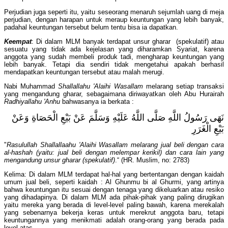
Perjudian juga seperti itu, yaitu seseorang menaruh sejumlah uang di meja
perjudian, dengan harapan untuk meraup keuntungan yang lebih banyak,
padahal keuntungan tersebut belum tentu bisa ia dapatkan.
Keempat
: Di dalam MLM banyak terdapat unsur gharar (spekulatif) atau
sesuatu yang tidak ada kejelasan yang diharamkan Syariat, karena
anggota yang sudah membeli produk tadi, mengharap keuntungan yang
lebih banyak. Tetapi dia sendiri tidak mengetahui apakah berhasil
mendapatkan keuntungan tersebut atau malah merugi.
Nabi Muhammad
Shallallahu 'Alaihi Wasallam
melarang setiap transaksi
yang mengandung gharar, sebagaimana diriwayatkan oleh Abu Hurairah
Radhiyallahu 'Anhu
bahwasanya ia berkata :
نَهَى رَسُولُ اللَّهِ صَلَّى اللَّهُ عَلَيْهِ وَسَلَّمَ عَنْ بَيْعِ الْحَصَاةِ وَعَنْ
بَيْعِ الْغَرَرِ
"
Rasulullah Shallallaahu 'Alaihi Wasallam melarang jual beli dengan cara
al-hashah (yaitu: jual beli dengan melempar kerikil) dan cara lain yang
mengandung unsur gharar (spekulatif)
.“ (HR. Muslim, no: 2783)
Kelima: Di dalam MLM terdapat hal-hal yang bertentangan dengan kaidah
umum jual beli, seperti kaidah : Al Ghunmu bi al Ghurmi, yang artinya
bahwa keuntungan itu sesuai dengan tenaga yang dikeluarkan atau resiko
yang dihadapinya. Di dalam MLM ada pihak-pihak yang paling dirugikan
yaitu mereka yang berada di level-level paling bawah, karena merekalah
yang sebenarnya bekerja keras untuk merekrut anggota baru, tetapi
keuntungannya yang menikmati adalah orang-orang yang berada pada
level atas.