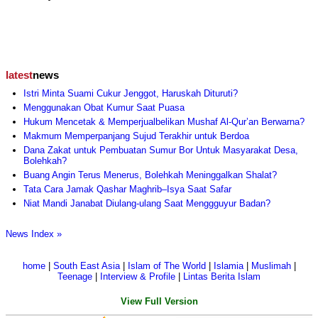
latest
news
Istri Minta Suami Cukur Jenggot, Haruskah Dituruti?
Menggunakan Obat Kumur Saat Puasa
Hukum Mencetak & Memperjualbelikan Mushaf Al-Qur’an Berwarna?
Makmum Memperpanjang Sujud Terakhir untuk Berdoa
Dana Zakat untuk Pembuatan Sumur Bor Untuk Masyarakat Desa,
Bolehkah?
Buang Angin Terus Menerus, Bolehkah Meninggalkan Shalat?
Tata Cara Jamak Qashar Maghrib–Isya Saat Safar
Niat Mandi Janabat Diulang-ulang Saat Menggguyur Badan?
News Index »
home
|
South East Asia
|
Islam of The World
|
Islamia
|
Muslimah
|
Teenage
|
Interview & Profile
|
Lintas Berita Islam
View Full Version