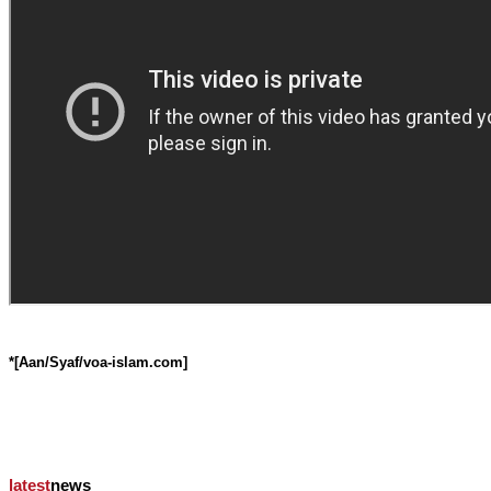
*[Aan/Syaf/voa-islam.com]
latest
news