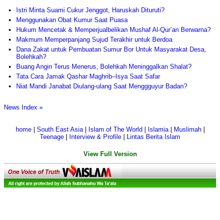
Istri Minta Suami Cukur Jenggot, Haruskah Dituruti?
Menggunakan Obat Kumur Saat Puasa
Hukum Mencetak & Memperjualbelikan Mushaf Al-Qur’an Berwarna?
Makmum Memperpanjang Sujud Terakhir untuk Berdoa
Dana Zakat untuk Pembuatan Sumur Bor Untuk Masyarakat Desa,
Bolehkah?
Buang Angin Terus Menerus, Bolehkah Meninggalkan Shalat?
Tata Cara Jamak Qashar Maghrib–Isya Saat Safar
Niat Mandi Janabat Diulang-ulang Saat Menggguyur Badan?
News Index »
home
|
South East Asia
|
Islam of The World
|
Islamia
|
Muslimah
|
Teenage
|
Interview & Profile
|
Lintas Berita Islam
View Full Version