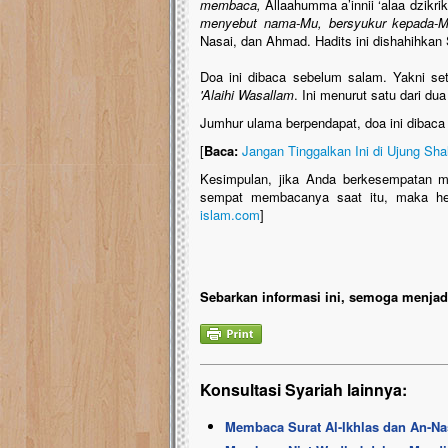
membaca,
Allaahumma a’innii ‘alaa dzikri
menyebut nama-Mu, bersyukur kepada-Mu
Nasai, dan Ahmad. Hadits ini dishahihkan
Doa ini dibaca sebelum salam. Yakni s
'Alaihi Wasallam
. Ini menurut satu dari dua
Jumhur ulama berpendapat, doa ini dibaca s
[
Baca:
Jangan Tinggalkan Ini di Ujung Sha
Kesimpulan, jika Anda berkesempatan m
sempat membacanya saat itu, maka hen
islam.com
]
Sebarkan informasi ini, semoga menjadi
Konsultasi Syariah lainnya:
Membaca Surat Al-Ikhlas dan An-Na