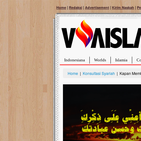
|
|
|
|
Home
Redaksi
Advertisement
Kirim Naskah
Pe
Indonesiana
Worlds
Islamia
Co
Home
|
Konsultasi Syariah
| Kapan Memba
Bantu Naura, Balit
Tumor Pembuluh D
Hidup Naura Salsabila 
rintangan yang sangat b
berusia sepuluh bulan, b
menghadapi penyakit yan
pembuluh darah berukur