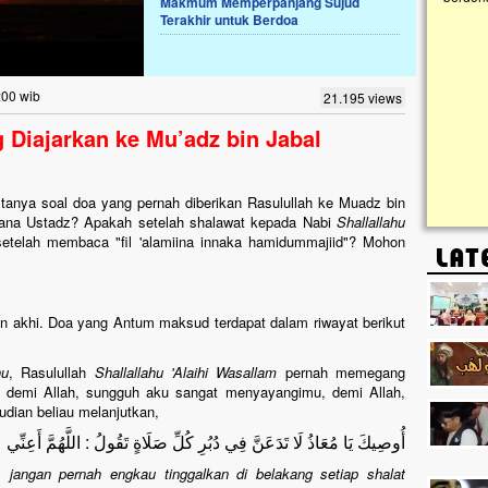
Makmum Memperpanjang Sujud
Terakhir untuk Berdoa
Lima Tahun Mangkrak, Masjid di
Pelosok ini Mengenaskan. Ayo Bantu.!!
Nasib masjid di Kampung Cilumbu ini sungguh
:00 wib
21.195 views
mengenaskan. Lima tahun mangkrak, kini nyaris
tak berbentuk masjid, dipenuhi rumput liar,
Diajarkan ke Mu’adz bin Jabal
berlumut, dan menghitam terpapar panas dan
hujan....
anya soal doa yang pernah diberikan Rasulullah ke Muadz bin
 mana Ustadz? Apakah setelah shalawat kepada Nabi
Shallallahu
setelah membaca "fil 'alamiina innaka hamidummajiid"? Mohon
n akhi. Doa yang Antum maksud terdapat dalam riwayat berikut
hu
, Rasulullah
Shallallahu 'Alaihi Wasallam
pernah memegang
 demi Allah, sungguh aku sangat menyayangimu, demi Allah,
ian beliau melanjutkan,
أُوصِيكَ يَا مُعَاذُ لَا تَدَعَنَّ فِي دُبُرِ كُلِّ صَلَاةٍ تَقُولُ : اللَّهُمَّ أَعِن
angan pernah engkau tinggalkan di belakang setiap shalat