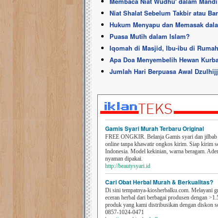
Membaca Niat Wudhu' dalam Mandi
Niat Shalat Sebelum Takbir atau B
Hukum Menyapu dan Memasak dala
Puasa Mutih dalam Islam?
Iqomah di Masjid, Ibu-ibu di Ruma
Apa Doa Menyembelih Hewan Kurban
Jumlah Hari Berpuasa Awal Dzulhij
Gamis Syari Murah Terbaru Original
FREE ONGKIR. Belanja Gamis syari dan jilbab t
online tanpa khawatir ongkos kirim. Siap kirim s
Indonesia. Model kekinian, warna beragam. Ad
nyaman dipakai.
http://beautysyari.id
Cari Obat Herbal Murah & Berkualitas?
Di sini tempatnya-kiosherbalku.com. Melayani g
eceran herbal dari berbagai produsen dengan >1.
produk yang kami distribusikan dengan diskon 
0857-1024-0471