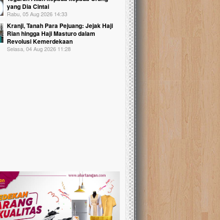
yang Dia Cintai
Rabu, 05 Aug 2026 14:33
Kranji, Tanah Para Pejuang: Jejak Haji
Rian hingga Haji Masturo dalam
Revolusi Kemerdekaan
Selasa, 04 Aug 2026 11:28