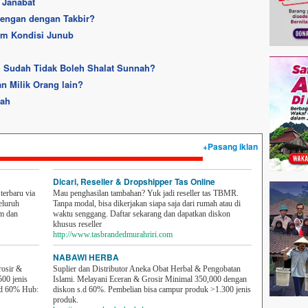
 Janabat
arengan dengan Takbir?
m Kondisi Junub
h Sudah Tidak Boleh Shalat Sunnah?
 Milik Orang lain?
jah
+Pasang iklan
Dicari, Reseller & Dropshipper Tas Online
erbaru via
Mau penghasilan tambahan? Yuk jadi reseller tas TBMR.
eluruh
Tanpa modal, bisa dikerjakan siapa saja dari rumah atau di
em dan
waktu senggang. Daftar sekarang dan dapatkan diskon
khusus reseller
http://www.tasbrandedmurahriri.com
NABAWI HERBA
rosir &
Suplier dan Distributor Aneka Obat Herbal & Pengobatan
500 jenis
Islami. Melayani Eceran & Grosir Minimal 350,000 dengan
sd 60% Hub:
diskon s.d 60%. Pembelian bisa campur produk >1.300 jenis
produk.