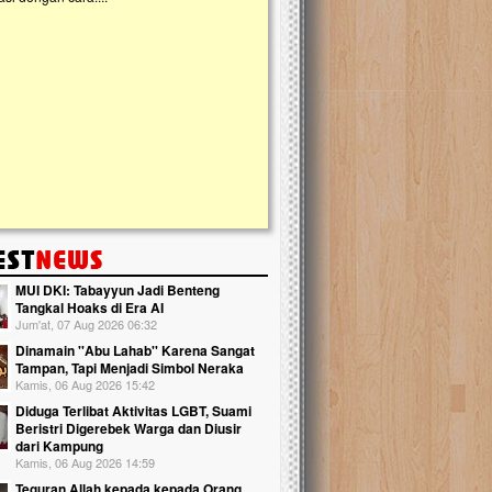
kanak Islam Terpadu (TKIT) An Najjah d
Gedung Majelis Taklim di Jonggol,...
MUI DKI: Tabayyun Jadi Benteng
Tangkal Hoaks di Era AI
Jum'at, 07 Aug 2026 06:32
Dinamain ''Abu Lahab'' Karena Sangat
Tampan, Tapi Menjadi Simbol Neraka
Kamis, 06 Aug 2026 15:42
Diduga Terlibat Aktivitas LGBT, Suami
Beristri Digerebek Warga dan Diusir
dari Kampung
Kamis, 06 Aug 2026 14:59
Teguran Allah kepada kepada Orang