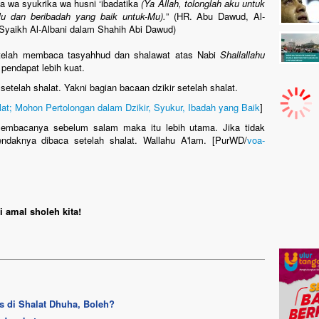
ka wa syukrika wa husni ‘ibadatika
(Ya Allah, tolonglah aku untuk
 dan beribadah yang baik untuk-Mu).
” (HR. Abu Dawud, Al-
 Syaikh Al-Albani dalam Shahih Abi Dawud)
etelah membaca tasyahhud dan shalawat atas Nabi
Shallallahu
 pendapat lebih kuat.
etelah shalat. Yakni bagian bacaan dzikir setelah shalat.
lat; Mohon Pertolongan dalam Dzikir, Syukur, Ibadah yang Baik
]
embacanya sebelum salam maka itu lebih utama. Jika tidak
daknya dibaca setelah shalat. Wallahu A'lam. [PurWD/
voa-
 amal sholeh kita!
s di Shalat Dhuha, Boleh?