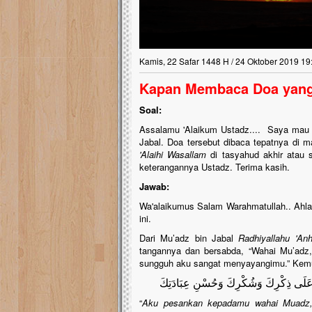
Kamis, 22 Safar 1448 H / 24 Oktober 2019 19
Kapan Membaca Doa yang 
Soal:
Assalamu 'Alaikum Ustadz.... Saya mau t
Jabal. Doa tersebut dibaca tepatnya di
'Alaihi Wasallam
di tasyahud akhir atau 
keterangannya Ustadz. Terima kasih.
Jawab:
Wa'alaikumus Salam Warahmatullah.. Ahla
ini.
Dari Mu’adz bin Jabal
Radhiyallahu 'An
tangannya dan bersabda, “Wahai Mu’adz,
sungguh aku sangat menyayangimu.” Kemud
ِّي عَلَى ذِكْرِكَ وَشُكْرِكَ وَحُسْنِ عِبَادَتِكَ
“
Aku pesankan kepadamu wahai Muadz, j