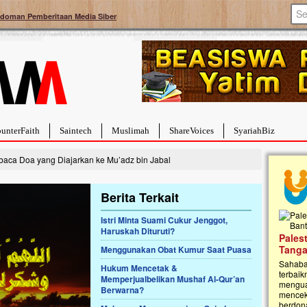
doman Pemberitaan Media Siber
unterFaith
Saintech
Muslimah
ShareVoices
SyariahBiz
ca Doa yang Diajarkan ke Mu’adz bin Jabal
Berita Terkait
Istri Minta Suami Cukur Jenggot,
Haruskah Dituruti?
a Hebat Sembuh Dari
Pales
arah
Tanga
Menggunakan Obat Kumur Saat Puasa
dipenuhi dengan
Sahaba
Hukum Mencetak &
erat. Meskipun baru
terbaik
Memperjualbelikan Mushaf Al-Qur’an
ayi yang imut ini harus
mengua
Berwarna?
g dahsyat, yaitu tumor
mencek
an...
berdona