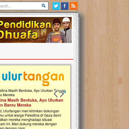
Previous slide
Next slide
tina Masih Berduka, Ayo Ulurkan
Open Donasi Wakaf Pembangu
n Bantu Mereka
Rumah Qur'an & TK Islam Terp
t, Ulurtangan mari kirimkan dukungan
Najjah di Jonggol
mu untuk warga Palestina di Gaza demi
tkan mereka menghadapi situasi
Saat ini, Ulurtangan bersama Yayasan 
am ini. Mari dukung mereka dengan
Najjahtul Islam Jonggol sedang merintis
si dengan cara:...
pembangunan Rumah Qur’an dan Tama