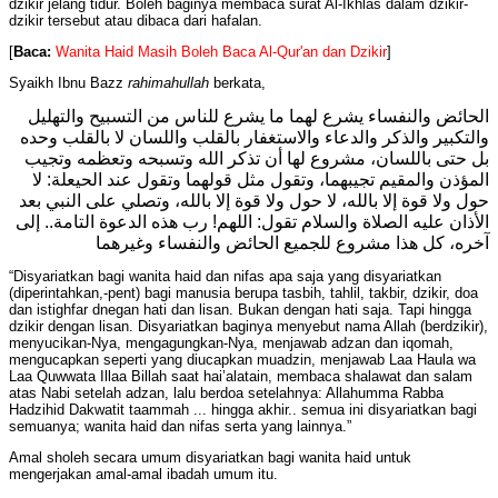
dzikir jelang tidur. Boleh baginya membaca surat Al-Ikhlas dalam dzikir-
dzikir tersebut atau dibaca dari hafalan.
[
Baca:
Wanita Haid Masih Boleh Baca Al-Qur'an dan Dzikir
]
Syaikh Ibnu Bazz
rahimahullah
berkata,
الحائض والنفساء يشرع لهما ما يشرع للناس من التسبيح والتهليل
والتكبير والذكر والدعاء والاستغفار بالقلب واللسان لا بالقلب وحده
بل حتى باللسان، مشروع لها أن تذكر الله وتسبحه وتعظمه وتجيب
المؤذن والمقيم تجيبهما، وتقول مثل قولهما وتقول عند الحيعلة: لا
حول ولا قوة إلا بالله، لا حول ولا قوة إلا بالله، وتصلي على النبي بعد
الأذان عليه الصلاة والسلام تقول: اللهم! رب هذه الدعوة التامة.. إلى
آخره، كل هذا مشروع للجميع الحائض والنفساء وغيرهما
“Disyariatkan bagi wanita haid dan nifas apa saja yang disyariatkan
(diperintahkan,-pent) bagi manusia berupa tasbih, tahlil, takbir, dzikir, doa
dan istighfar dnegan hati dan lisan. Bukan dengan hati saja. Tapi hingga
dzikir dengan lisan. Disyariatkan baginya menyebut nama Allah (berdzikir),
menyucikan-Nya, mengagungkan-Nya, menjawab adzan dan iqomah,
mengucapkan seperti yang diucapkan muadzin, menjawab Laa Haula wa
Laa Quwwata Illaa Billah saat hai’alatain, membaca shalawat dan salam
atas Nabi setelah adzan, lalu berdoa setelahnya: Allahumma Rabba
Hadzihid Dakwatit taammah ... hingga akhir.. semua ini disyariatkan bagi
semuanya; wanita haid dan nifas serta yang lainnya.”
Amal sholeh secara umum disyariatkan bagi wanita haid untuk
mengerjakan amal-amal ibadah umum itu.