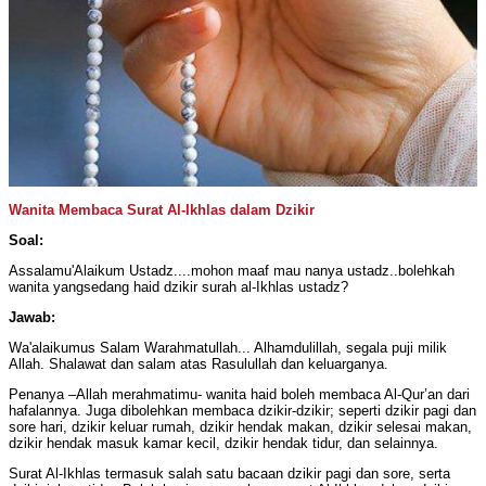
Wanita Membaca Surat Al-Ikhlas dalam Dzikir
Soal:
Assalamu'Alaikum Ustadz....mohon maaf mau nanya ustadz..bolehkah
wanita yangsedang haid dzikir surah al-Ikhlas ustadz?
Jawab:
Wa'alaikumus Salam Warahmatullah... Alhamdulillah, segala puji milik
Allah. Shalawat dan salam atas Rasulullah dan keluarganya.
Penanya –Allah merahmatimu- wanita haid boleh membaca Al-Qur’an dari
hafalannya. Juga dibolehkan membaca dzikir-dzikir; seperti dzikir pagi dan
sore hari, dzikir keluar rumah, dzikir hendak makan, dzikir selesai makan,
dzikir hendak masuk kamar kecil, dzikir hendak tidur, dan selainnya.
Surat Al-Ikhlas termasuk salah satu bacaan dzikir pagi dan sore, serta