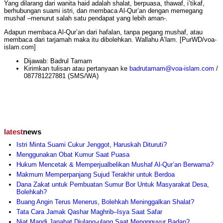
Yang dilarang dari wanita haid adalah shalat, berpuasa, thawaf, i’tikaf,
berhubungan suami istri, dan membaca Al-Qur’an dengan memegang
mushaf –menurut salah satu pendapat yang lebih aman-.
Adapun membaca Al-Qur’an dari hafalan, tanpa pegang mushaf, atau
membaca dari tarjamah maka itu dibolehkan. Wallahu A’lam. [PurWD/voa-
islam.com]
Dijawab: Badrul Tamam
Kirimkan tulisan atau pertanyaan ke
badrutamam@voa-islam.com
/
087781227881 (SMS/WA)
latest
news
Istri Minta Suami Cukur Jenggot, Haruskah Dituruti?
Menggunakan Obat Kumur Saat Puasa
Hukum Mencetak & Memperjualbelikan Mushaf Al-Qur’an Berwarna?
Makmum Memperpanjang Sujud Terakhir untuk Berdoa
Dana Zakat untuk Pembuatan Sumur Bor Untuk Masyarakat Desa,
Bolehkah?
Buang Angin Terus Menerus, Bolehkah Meninggalkan Shalat?
Tata Cara Jamak Qashar Maghrib–Isya Saat Safar
Niat Mandi Janabat Diulang-ulang Saat Menggguyur Badan?