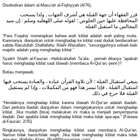
Disebutkan dalam al-Masu’ah al-Fiqhiyyah (4/76),
قرر الفقهاء أن جهة القبلة هي أشرف الجهات , ولذا يستحب
المحافظة عليها حين الجلوس ؛ لقوله صلى اللهعليه وسلم : إن سيد
المجالس ما استقبل القبلة
“Para Fuqaha’ menetapkan bahwa arah kiblat adalah arah paling mulia.
Karenanya, dianjurkan untuk menghadap ke kiblat saat duduk berdasarkan
sabda Rasulullah
Shallallahu 'Alaihi Wasallam
, “sesungguhnya sebaik-baik
majelis adalah yang menghadap kiblat.”
Syaikh Shalih al-Fauzan –Hafidzahullah Ta’ala- , pernah ditanya “apakah
harus menghadap kiblat saat tilawah (membaca Al-Qur’an,-pent-)?
Beliau menjawab,
ينبغي استقبال القبلة ؛ لأن تلاوة القرآن عبادة ، والعبادة يستحب فيها
استقبال القبلة ، فإذا تيسر هذا فهو من المكملات ، وإذا لم يستقبل
القبلة فلا حرج في ذلك
“Hendaknya menghadap kiblat karena tilawah Al-Qur’an adalah ibadah.
Dan perkara ibadah dianjurkan dalam mengerjakannya untuk menghadap
kiblat. Jika mudah (bisa) melakukan ini maka ia menjadi penyempurna
ibadah. Dan apabila tidak menghadap kiblat maka tidak apa-apa.” (Fatawa
al-Fauzan: 2/35)
Ringkasnya, dianjurkan menghadap kiblat saat membaca Al-Qur’an.
Namun tidak harus/tidak wajib. Jika tidak menghadap kiblat maka tidak
apa-apa. Wallahu A’lam. [PurWD/voa-islam.com]