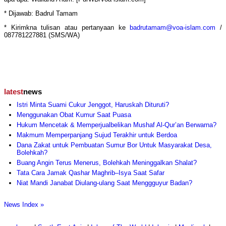
* Dijawab: Badrul Tamam
* Kirimkna tulisan atau pertanyaan ke
badrutamam@voa-islam.com
/
087781227881 (SMS/WA)
latest
news
Istri Minta Suami Cukur Jenggot, Haruskah Dituruti?
Menggunakan Obat Kumur Saat Puasa
Hukum Mencetak & Memperjualbelikan Mushaf Al-Qur’an Berwarna?
Makmum Memperpanjang Sujud Terakhir untuk Berdoa
Dana Zakat untuk Pembuatan Sumur Bor Untuk Masyarakat Desa,
Bolehkah?
Buang Angin Terus Menerus, Bolehkah Meninggalkan Shalat?
Tata Cara Jamak Qashar Maghrib–Isya Saat Safar
Niat Mandi Janabat Diulang-ulang Saat Menggguyur Badan?
News Index »