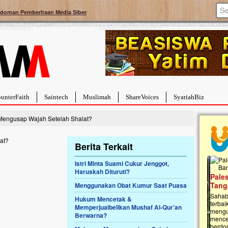
doman Pemberitaan Media Siber
unterFaith
Saintech
Muslimah
ShareVoices
SyariahBiz
Mengusap Wajah Setelah Shalat?
Berita Terkait
Istri Minta Suami Cukur Jenggot,
Haruskah Dituruti?
a Hebat Sembuh Dari
Pales
arah
Tanga
Menggunakan Obat Kumur Saat Puasa
dipenuhi dengan
Sahaba
Hukum Mencetak &
erat. Meskipun baru
terbaik
Memperjualbelikan Mushaf Al-Qur’an
ayi yang imut ini harus
mengua
Berwarna?
g dahsyat, yaitu tumor
mencek
an...
berdona