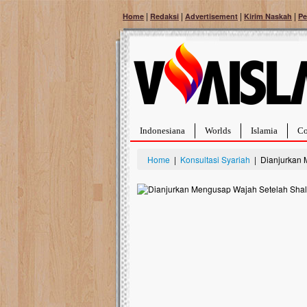
|
|
|
|
Home
Redaksi
Advertisement
Kirim Naskah
Pe
Indonesiana
Worlds
Islamia
Co
Home
|
Konsultasi Syariah
| Dianjurkan 
Bantu Naura, Balit
Tumor Pembuluh D
Hidup Naura Salsabila 
rintangan yang sangat b
berusia sepuluh bulan, b
menghadapi penyakit yan
pembuluh darah berukur