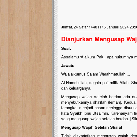
Jum'at, 24 Safar 1448 H / 5 Januari 2024 23:
Dianjurkan Mengusap Waj
Soal:
Assalamu ‘Alaikum Pak, apa hukumnya me
Jawab:
Wa’alaikumus Salam Warahmatullah....
Al-Hamdulillah, segala puji milik Allah. S
dan keluarganya.
Mengusap wajah setelah berdoa ada dua 
menyebutkannya dha'ifah (lemah). Kedua
terangkat menjadi hasan sehingga disunn
kata Syaikh Ibnu Utsaimin. Karenanyam ti
yang mengusap wajah setelah berdoa. [Sil
Mengusap Wajah Setelah Shalat
Tidak disyariatkan mengusap wajah den