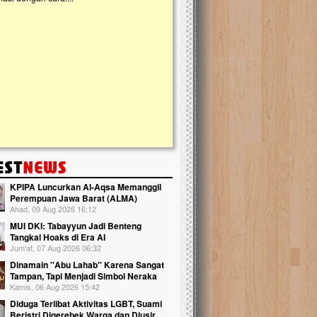
kanak Islam Terpadu (TKIT) An Najjah d
Gedung Majelis Taklim di Jonggol,...
KPIPA Luncurkan Al-Aqsa Memanggil
Perempuan Jawa Barat (ALMA)
Ahad, 09 Aug 2026 16:12
MUI DKI: Tabayyun Jadi Benteng
Tangkal Hoaks di Era AI
Jum'at, 07 Aug 2026 06:32
Dinamain ''Abu Lahab'' Karena Sangat
Tampan, Tapi Menjadi Simbol Neraka
Kamis, 06 Aug 2026 15:42
Diduga Terlibat Aktivitas LGBT, Suami
Beristri Digerebek Warga dan Diusir