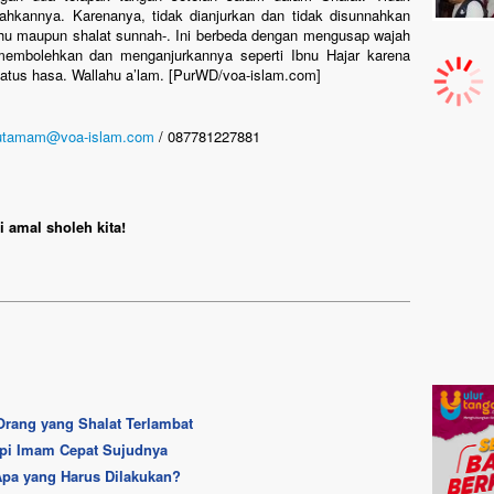
tahkannya. Karenanya, tidak dianjurkan dan tidak disunnahkan
dhu maupun shalat sunnah-. Ini berbeda dengan mengusap wajah
membolehkan dan menganjurkannya seperti Ibnu Hajar karena
atus hasa. Wallahu a’lam. [PurWD/voa-islam.com]
utamam@voa-islam.com
/ 087781227881
 amal sholeh kita!
rang yang Shalat Terlambat
pi Imam Cepat Sujudnya
 Apa yang Harus Dilakukan?