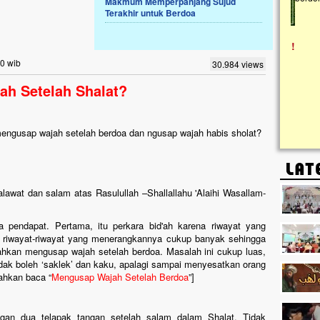
Makmum Memperpanjang Sujud
Terakhir untuk Berdoa
Lima Tahun Mangkrak, Masjid di
Pelosok ini Mengenaskan. Ayo Bantu.!!
Nasib masjid di Kampung Cilumbu ini sungguh
00 wib
30.984 views
mengenaskan. Lima tahun mangkrak, kini nyaris
tak berbentuk masjid, dipenuhi rumput liar,
ah Setelah Shalat?
berlumut, dan menghitam terpapar panas dan
hujan....
ngusap wajah setelah berdoa dan ngusap wajah habis sholat?
halawat dan salam atas Rasulullah –Shallallahu 'Alaihi Wasallam-
pendapat. Pertama, itu perkara bid'ah karena riwayat yang
, riwayat-riwayat yang menerangkannya cukup banyak sehingga
ahkan mengusap wajah setelah berdoa. Masalah ini cukup luas,
dak boleh ‘saklek’ dan kaku, apalagi sampai menyesatkan orang
ahkan baca “
Mengusap Wajah Setelah Berdoa
”]
gan dua telapak tangan setelah salam dalam Shalat. Tidak