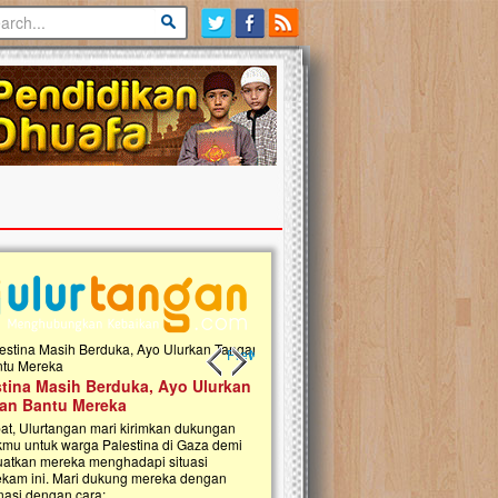
Previous slide
Next slide
tina Masih Berduka, Ayo Ulurkan
Open Donasi Wakaf Pembangu
n Bantu Mereka
Rumah Qur'an & TK Islam Terp
t, Ulurtangan mari kirimkan dukungan
Najjah di Jonggol
mu untuk warga Palestina di Gaza demi
tkan mereka menghadapi situasi
Saat ini, Ulurtangan bersama Yayasan 
am ini. Mari dukung mereka dengan
Najjahtul Islam Jonggol sedang merintis
si dengan cara:...
pembangunan Rumah Qur’an dan Tama