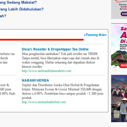
ang Sedang Maksiat?
 yang Lebih Didahulukan?
mah?
+Pasang iklan
Dicari, Reseller & Dropshipper Tas Online
erbaru via
Mau penghasilan tambahan? Yuk jadi reseller tas TBMR.
eluruh
Tanpa modal, bisa dikerjakan siapa saja dari rumah atau di
em dan
waktu senggang. Daftar sekarang dan dapatkan diskon
khusus reseller
http://www.tasbrandedmurahriri.com
NABAWI HERBA
rosir &
Suplier dan Distributor Aneka Obat Herbal & Pengobatan
500 jenis
Islami. Melayani Eceran & Grosir Minimal 350,000 dengan
sd 60% Hub:
diskon s.d 60%. Pembelian bisa campur produk >1.300 jenis
produk.
http://www.anekaobatherbal.com