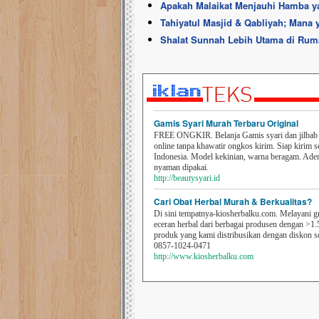
Apakah Malaikat Menjauhi Hamba y
Tahiyatul Masjid & Qabliyah; Mana
Shalat Sunnah Lebih Utama di Ru
Gamis Syari Murah Terbaru Original
FREE ONGKIR. Belanja Gamis syari dan jilbab t
online tanpa khawatir ongkos kirim. Siap kirim s
Indonesia. Model kekinian, warna beragam. Ad
nyaman dipakai.
http://beautysyari.id
Cari Obat Herbal Murah & Berkualitas?
Di sini tempatnya-kiosherbalku.com. Melayani g
eceran herbal dari berbagai produsen dengan >1.
produk yang kami distribusikan dengan diskon 
0857-1024-0471
http://www.kiosherbalku.com