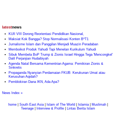
latest
news
KUII VIII Dorong Reorientasi Pendidikan Nasional,
Maksiat Kok Bangga? Stop Normalisasi Konten B*T1
Jurnalisme Islam dan Panggilan Menjadi Muazin Peradaban
Memboikot Produk Yahudi Tapi Menelan Kurikulum Yahudi
Sibuk Membela BoP Trump & Zionis Israel Hingga Tega 'Mencongkel'
Dalil Perjanjian Hudaibiyah
Agenda Natal Bersama Kementrian Agama: Pemikiran Zionis &
Sinkretis
Propaganda Nyanyian Perdamaian FKUB: Kerukunan Umat atau
Kerusuhan Aqidah?
Pemblokiran Dana IKN, Ada Apa?
News Index »
home
|
South East Asia
|
Islam of The World
|
Islamia
|
Muslimah
|
Teenage
|
Interview & Profile
|
Lintas Berita Islam