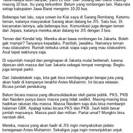
masing 10 bus. Itu yang terkordinir. Belum yang rombongan lain. Rata-rata
setiap kabupaten Jawa Barat mengirim 10-20 bus.
Beberapa hari lalu, saya sowan ke Kiai saya di Sarang Rembang. Ketemu
teman, katanya masyarakat Sarang akan datang ke JIS. Satu bus. Di
kecamatan lainnya, ada beberapa bus. Komunikasi juga dengan temen
dari Jepara, katanya mereka akan datang ke JIS dengan 3 bus.
Teman dari Kendal telp. Mereka akan bawa rombongan ke Jakarta. Boleh
gak mampir? Tanyanya kepadaku. Pastilah, jawabku. Namanya teman
mau silaturahmi. Rumah terbuka untuk siapa saja yang mau silaturahmi.
Asal tepat waktunya saja.
Di sejumlah masjid dan penginapan di Jakarta mulai berbenah, karena
dipesan oleh massa dari luar Jakarta sebagai tempat menginap. Begitu
juga tempat parkir.
Dari Jabodetabek saja, kita gak bisa membayangkan berapa juta yang
akan hadir di kampanye terakhir Anies-Muhaimin. Ini bicara relawan.
Bicara jumlah pendukung.
Belum bicara massa yang dikonsolidasikan oleh partai politik. PKS, PKB
dan Nasdem punya basis massa yang tidak sedikit. Masing-masing bisa
hadirkan ratusan ribu massa. Massa Nasdem saja dulu bisa membanjiri
halaman GBK. Apalagi kalau bicara PKS dan PKB. Jauh lebih besar
jumlah massanya. Massa pasti dan militan. Partai umat? Mungkin bisa
nambah dikit.
Mereka, massa yang akan hadir di JIS ingin menyaksikan pidato
kenegaraan Anies-Muhaimin. Sekaligus juga ingin menunjukkan unjuk