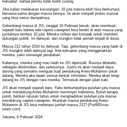
kekuatan: bahwa pemilu tidak boleh curang.
Jika kalian melakukan kecurangan, 10 juta massa lebih bisa berkumpul,
bersama-sama dengan massa lainnya. Ini akan menjadi protes massal
yang bisa serius dampaknya.
Gelombang massa di JIS, tanggal 10 Pebruari besok, akan membuat
sejarah baru bahwa ada capres-cawapres bisa berdiri di atas massa yang
jumlahnya tembus 10 juta. Mereka militan dan kompak untuk memberi
dukungan politik. Ini dahsyat, dan mungkin tidak pernah terjadi di dunia.
Massa 212 tahun 2016 itu dahsyat. Tapi, gelombang massa yang hadir di
JIS mungkin lebih dahsyat lagi. Ada kekuatan yang menggerakkan
mereka: yaitu semangat perubahan.
Kabarnya, mereka yang mau hadir ke JIS dipersulit. Busnya dibatalin,
sebagian diintimidasi, dan seterusnya. Justru ini akan menjadi daya
dorong yang semakin menguat buat pendukung Anies-Muhaimin untuk
datang. Mereka aka lawan semua bentuk intimidasi. Mereka akan tetap
datang ke JIS dengan cara mereka. Termasuk dengan jalan kaki.
JIS akan menjadi sejarah baru. Yaitu berkumpulnya puluhan juta massa
untuk mendukung Anies-Muhaimin memimpin Indonesia. Butuh berapa
puluh, bahkan ratusan tahun untuk menghadirkan puluhan juta massa
mendukung capres-cawapres. Akankah massa pendukung Anies-
Muhaimin di JIS bisa melampui jumlah massa 212? [PurWD/voa-
islam.com]
Jakarta, 6 Pebruari 2024