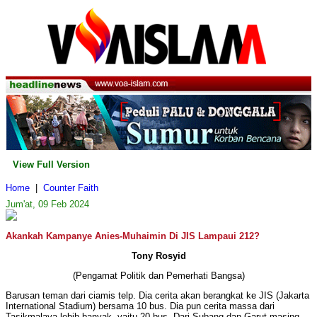
View Full Version
Home
|
Counter Faith
Jum'at, 09 Feb 2024
Akankah Kampanye Anies-Muhaimin Di JIS Lampaui 212?
Tony Rosyid
(Pengamat Politik dan Pemerhati Bangsa)
Barusan teman dari ciamis telp. Dia cerita akan berangkat ke JIS (Jakarta
International Stadium) bersama 10 bus. Dia pun cerita massa dari
Tasikmalaya lebih banyak, yaitu 20 bus. Dari Subang dan Garut masing-