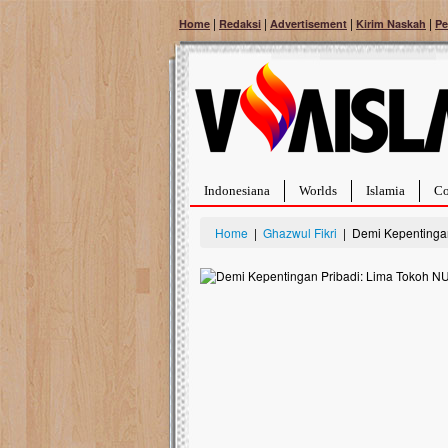
|
|
|
|
Home
Redaksi
Advertisement
Kirim Naskah
Pe
Indonesiana
Worlds
Islamia
Co
Home
|
Ghazwul Fikri
| Demi Kepentingan
Bantu Naura, Balit
Tumor Pembuluh D
Hidup Naura Salsabila 
rintangan yang sangat b
berusia sepuluh bulan, b
menghadapi penyakit yan
pembuluh darah berukur