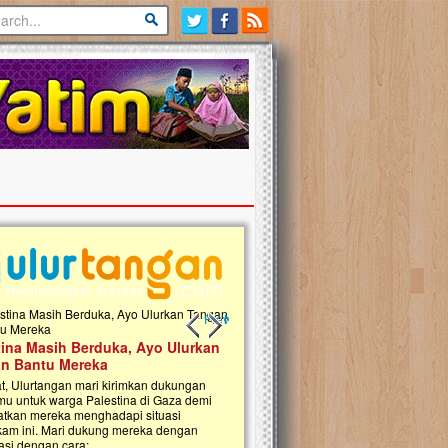
Previous slide
Next slide
tina Masih Berduka, Ayo Ulurkan
Open Donasi Wakaf Pembangu
n Bantu Mereka
Rumah Qur'an & TK Islam Terp
t, Ulurtangan mari kirimkan dukungan
Najjah di Jonggol
mu untuk warga Palestina di Gaza demi
tkan mereka menghadapi situasi
Saat ini, Ulurtangan bersama Yayasan 
am ini. Mari dukung mereka dengan
Najjahtul Islam Jonggol sedang merintis
si dengan cara:...
pembangunan Rumah Qur’an dan Tama