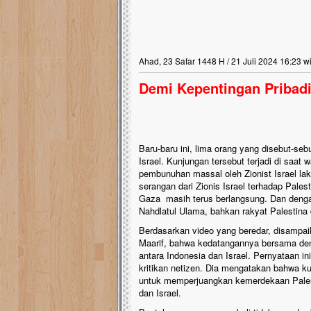
Ahad, 23 Safar 1448 H / 21 Juli 2024 16:23 w
Demi Kepentingan Pribad
Baru-baru ini, lima orang yang disebut-s
Israel. Kunjungan tersebut terjadi di saat
pembunuhan massal oleh Zionist Israel lakna
serangan dari Zionis Israel terhadap Palest
Gaza masih terus berlangsung. Dan dengan
Nahdlatul Ulama, bahkan rakyat Palestina 
Berdasarkan video yang beredar, disampaika
Maarif, bahwa kedatangannya bersama den
antara Indonesia dan Israel. Pernyataan 
kritikan netizen. Dia mengatakan bahwa ku
untuk memperjuangkan kemerdekaan Pale
dan Israel.