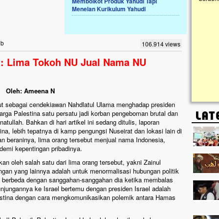
Memboikot Produk Yahudi Tapi
Menelan Kurikulum Yahudi
Lima Tahun Mangkrak, Masjid di
Pelosok ini Mengenaskan. Ayo Bantu.!!
Nasib masjid di Kampung Cilumbu ini sungguh
ib
106.914 views
mengenaskan. Lima tahun mangkrak, kini nyaris
tak berbentuk masjid, dipenuhi rumput liar,
i: Lima Tokoh NU Jual Nama NU
berlumut, dan menghitam terpapar panas dan
hujan....
Oleh: Ameena N
ebut sebagai cendekiawan Nahdlatul Ulama menghadap presiden
 warga Palestina satu persatu jadi korban pengeboman brutal dan
tullah. Bahkan di hari artikel ini sedang ditulis, laporan
ina, lebih tepatnya di kamp pengungsi Nuseirat dan lokasi lain di
 beraninya, lima orang tersebut menjual nama Indonesia,
demi kepentingan pribadinya.
n oleh salah satu dari lima orang tersebut, yakni Zainul
gan yang lainnya adalah untuk menormalisasi hubungan politik
ini berbeda dengan sanggahan-sanggahan dia ketika membalas
njungannya ke Israel bertemu dengan presiden Israel adalah
stina dengan cara mengkomunikasikan polemik antara Hamas