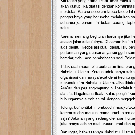
Bantahan yang sama sekali tidak masuk ak
akan cukup jika diatasi dengan komunikasi.
merdeka. Karena sebelum kroco-kroco ini 
pengaruhnya yang berusaha melakukan cara
seharusnya paham, ini bukan perang, tapi 
solusi.
Karena memang begitulah harusnya jika he
adalah jalan selanjutnya. Di zaman keti
juga begitu. Negosiasi dulu, gagal, lalu p
pertemuan yang suasananya sungguh sumri
beredar, tidak ada pembahasan soal Pales
Tidak usah heran bila perbuatan lima ora
Nahdlatul Ulama. Karena tidak hanya seka
organisasi dan masyarakat demi keuntunga
merusak citra Nahdlatul Ulama. Jika tidak
Asy’ari dan pejuang-pejuang NU terdahulu
sia-sia. Bagaimana tidak, kalau pengisi kur
hubungannya akrab sekali dengan penjajah
Tolong, berhentilah membodohi masyarakat d
karena sudah menjual nama umat Islam da
saja? Jabatan yang sedang diemban itu pe
jabatannya adalah soal urusan umat dan 
Dan ingat, bahwasannya Nahdlatul Ulama b