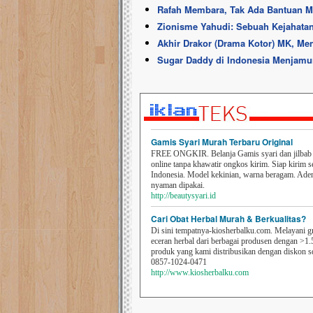
Rafah Membara, Tak Ada Bantuan Mil
Zionisme Yahudi: Sebuah Kejahata
Akhir Drakor (Drama Kotor) MK, Me
Sugar Daddy di Indonesia Menjamu
Gamis Syari Murah Terbaru Original
FREE ONGKIR. Belanja Gamis syari dan jilbab t
online tanpa khawatir ongkos kirim. Siap kirim s
Indonesia. Model kekinian, warna beragam. Ad
nyaman dipakai.
http://beautysyari.id
Cari Obat Herbal Murah & Berkualitas?
Di sini tempatnya-kiosherbalku.com. Melayani g
eceran herbal dari berbagai produsen dengan >1.
produk yang kami distribusikan dengan diskon 
0857-1024-0471
http://www.kiosherbalku.com