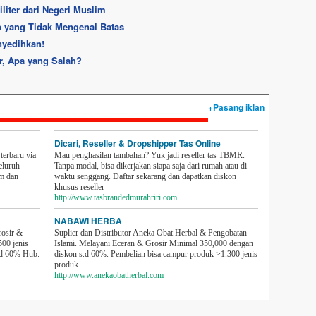
iter dari Negeri Muslim
n yang Tidak Mengenal Batas
nyedihkan!
r, Apa yang Salah?
+Pasang iklan
Dicari, Reseller & Dropshipper Tas Online
erbaru via
Mau penghasilan tambahan? Yuk jadi reseller tas TBMR.
eluruh
Tanpa modal, bisa dikerjakan siapa saja dari rumah atau di
em dan
waktu senggang. Daftar sekarang dan dapatkan diskon
khusus reseller
http://www.tasbrandedmurahriri.com
NABAWI HERBA
rosir &
Suplier dan Distributor Aneka Obat Herbal & Pengobatan
500 jenis
Islami. Melayani Eceran & Grosir Minimal 350,000 dengan
sd 60% Hub:
diskon s.d 60%. Pembelian bisa campur produk >1.300 jenis
produk.
http://www.anekaobatherbal.com