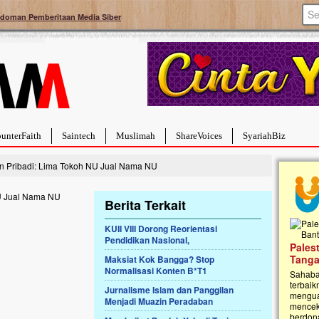
doman Pemberitaan Media Siber
unterFaith
Saintech
Muslimah
ShareVoices
SyariahBiz
 Pribadi: Lima Tokoh NU Jual Nama NU
Berita Terkait
KUII VIII Dorong Reorientasi
Pendidikan Nasional,
a Hebat Sembuh Dari
Pales
arah
Tanga
Maksiat Kok Bangga? Stop
Normalisasi Konten B*T1
dipenuhi dengan
Sahaba
erat. Meskipun baru
terbaik
Jurnalisme Islam dan Panggilan
ayi yang imut ini harus
mengua
Menjadi Muazin Peradaban
g dahsyat, yaitu tumor
mencek
an...
berdona