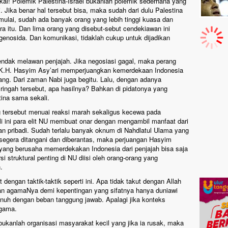
al! Polemik Palestina-Israel bukanlah polemik sederhana yang
 Jika benar hal tersebut bisa, maka sudah dari dulu Palestina
mulai, sudah ada banyak orang yang lebih tinggi kuasa dan
 itu. Dan lima orang yang disebut-sebut cendekiawan ini
genosida. Dan komunikasi, tidaklah cukup untuk dijadikan
ndak melawan penjajah. Jika negosiasi gagal, maka perang
ka K.H. Hasyim Asy’ari memperjuangkan kemerdekaan Indonesia
erang. Dari zaman Nabi juga begitu. Lalu, dengan adanya
ngah tersebut, apa hasilnya? Bahkan di pidatonya yang
tina sama sekali.
ng tersebut menuai reaksi marah sekaligus kecewa pada
li ini para elit NU membuat onar dengan mengambil manfaat dari
n pribadi. Sudah terlalu banyak oknum di Nahdlatul Ulama yang
 segera ditangani dan diberantas, maka perjuangan Hasyim
 yang berusaha memerdekakan Indonesia dari penjajah bisa saja
si struktural penting di NU diisi oleh orang-orang yang
.
engan taktik-taktik seperti ini. Apa tidak takut dengan Allah
n agamaNya demi kepentingan yang sifatnya hanya duniawi
nuh dengan beban tanggung jawab. Apalagi jika konteks
agama.
ukanlah organisasi masyarakat kecil yang jika ia rusak, maka