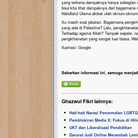
yang terkena dampaknya hanya sebagian or
bisa kita lihat dampaknya dari bagaimana
Nahdlatul Ulama akibat ulah oknum-oknum 
Itu masih soal jabatan. Bagaimana pengkh
yang ada di Palestina? Lalu, pengkhianat
Terhadap agama Allah? Tampak sepele, n
pengkhianatan yang sangat luar biasa. Wal
Ilustrasi: Google
Sebarkan informasi ini, semoga menjadi
Ghazwul Fikri lainnya:
Hati-hati Narasi Penormalan LGBTQ
Pemblokiran Media X: Fokus di Hilir
UKT dan Liberalisasi Pendidikan
Darurat Judi Online Merambah Lem