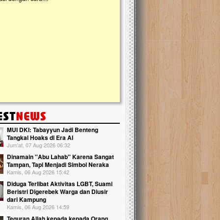
kanak Islam Terpadu (TKIT) An Najjah d
Gedung Majelis Taklim di Jonggol,...
MUI DKI: Tabayyun Jadi Benteng
Tangkal Hoaks di Era AI
Jum'at, 07 Aug 2026 06:32
Dinamain ''Abu Lahab'' Karena Sangat
Tampan, Tapi Menjadi Simbol Neraka
Kamis, 06 Aug 2026 15:42
Diduga Terlibat Aktivitas LGBT, Suami
Beristri Digerebek Warga dan Diusir
dari Kampung
Kamis, 06 Aug 2026 14:59
Teguran Allah kepada kepada Orang