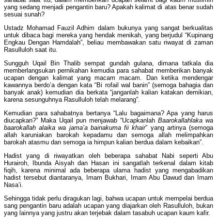
yang sedang menjadi pengantin baru? Apakah kalimat di atas benar sudah
sesuai sunah?
Ustadz Mohamad Fauzil Adhim dalam bukunya yang sangat berkualitas
untuk dibaca bagi mereka yang hendak menikah, yang berjudul “Kupinang
Engkau Dengan Hamdalah”, beliau membawakan satu riwayat di zaman
Rasulluloh saat itu.
Sungguh Uqail Bin Thalib sempat gundah gulana, dimana tatkala dia
memberlangsukan pernikahan kemudia para sahabat memberikan banyak
ucapan dengan kalimat yang macam macam. Dan ketika mendengar
kawannya berdo’a dengan kata “Bi rofail wal banin” (semoga bahagia dan
banyak anak) kemudian dia berkata “janganlah kalian katakan demikian,
karena sesunguhnya Rasulluloh telah melarang”.
Kemudian para sahabatnya bertanya “Lalu bagaimana? Apa yang harus
diucapkan?” Maka Uqail pun menjawab “Ucapkanlah
Baarokallahlaka wa
baarokallah alaika wa jama’a bainakuma fii khair
” yang artinya (semoga
allah karuniakan barokah kepadamu dan semoga allah melimpahkan
barokah atasmu dan semoga ia himpun kalian berdua dalam kebaikan”.
Hadist yang di riwayatkan oleh beberapa sahabat Nabi seperti Abu
Hurairoh, Ibunda Aisyah dan Hasan ini sangatlah terkenal dalam kitab
fiqih, karena minimal ada beberapa ulama hadist yang mengabadikan
hadist tersebut diantaranya, Imam Bukhari, Imam Abu Dawud dan Imam
Nasa’i.
Sehingga tidak perlu diragukan lagi, bahwa ucapan untuk mempelai berdua
sang pengantin baru adalah ucapan yang diajarkan oleh Rasulluloh, bukan
yang lainnya yang justru akan terjebak dalam tasabuh ucapan kaum kafir.