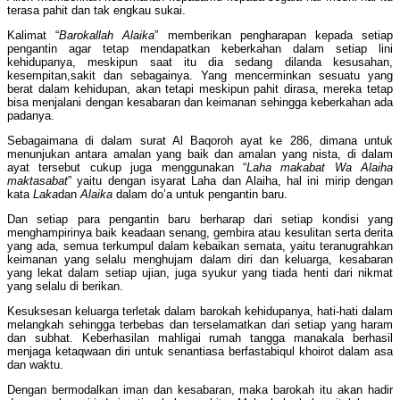
terasa pahit dan tak engkau sukai.
Kalimat “
Barokallah Alaika
” memberikan pengharapan kepada setiap
pengantin agar tetap mendapatkan keberkahan dalam setiap lini
kehidupanya, meskipun saat itu dia sedang dilanda kesusahan,
kesempitan,sakit dan sebagainya. Yang mencerminkan sesuatu yang
berat dalam kehidupan, akan tetapi meskipun pahit dirasa, mereka tetap
bisa menjalani dengan kesabaran dan keimanan sehingga keberkahan ada
padanya.
Sebagaimana di dalam surat Al Baqoroh ayat ke 286, dimana untuk
menunjukan antara amalan yang baik dan amalan yang nista, di dalam
ayat tersebut cukup juga menggunakan “
Laha makabat Wa Alaiha
maktasabat
” yaitu dengan isyarat Laha dan Alaiha, hal ini mirip dengan
kata
Laka
dan
Alaika
dalam do’a untuk pengantin baru.
Dan setiap para pengantin baru berharap dari setiap kondisi yang
menghampirinya baik keadaan senang, gembira atau kesulitan serta derita
yang ada, semua terkumpul dalam kebaikan semata, yaitu teranugrahkan
keimanan yang selalu menghujam dalam diri dan keluarga, kesabaran
yang lekat dalam setiap ujian, juga syukur yang tiada henti dari nikmat
yang selalu di berikan.
Kesuksesan keluarga terletak dalam barokah kehidupanya, hati-hati dalam
melangkah sehingga terbebas dan terselamatkan dari setiap yang haram
dan subhat. Keberhasilan mahligai rumah tangga manakala berhasil
menjaga ketaqwaan diri untuk senantiasa berfastabiqul khoirot dalam asa
dan waktu.
Dengan bermodalkan iman dan kesabaran, maka barokah itu akan hadir