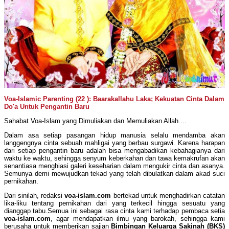
Voa-Islamic Parenting (22 ): Baarakallahu Laka; Kekuatan Cinta Dalam
Do'a Untuk Pengantin Baru
Sahabat Voa-Islam yang Dimuliakan dan Memuliakan Allah....
Dalam asa setiap pasangan hidup manusia selalu mendamba akan
langgengnya cinta sebuah mahligai yang berbau surgawi. Karena harapan
dari setiap pengantin baru adalah bisa mengabadikan kebahagianya dari
waktu ke waktu, sehingga senyum keberkahan dan tawa kemakrufan akan
senantiasa menghiasi galeri keseharian dalam mengukir cinta dan asanya.
Semunya demi mewujudkan tekad yang telah dibulatkan dalam akad suci
pernikahan.
Dari sinilah, redaksi
voa-islam
.com
bertekad untuk menghadirkan catatan
lika-liku tentang pernikahan dari yang terkecil hingga sesuatu yang
dianggap tabu.Semua ini sebagai rasa cinta kami terhadap pembaca setia
voa-islam
.com
, agar mendapatkan ilmu yang barokah, sehingga kami
berusaha untuk memberikan sajian
B
imbingan K
eluarga S
akinah
(BKS)