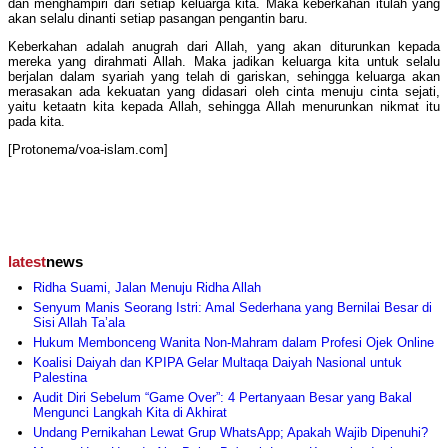
dan menghampiri dari setiap keluarga kita. Maka keberkahan itulah yang
akan selalu dinanti setiap pasangan pengantin baru.
Keberkahan adalah anugrah dari Allah, yang akan diturunkan kepada
mereka yang dirahmati Allah. Maka jadikan keluarga kita untuk selalu
berjalan dalam syariah yang telah di gariskan, sehingga keluarga akan
merasakan ada kekuatan yang didasari oleh cinta menuju cinta sejati,
yaitu ketaatn kita kepada Allah, sehingga Allah menurunkan nikmat itu
pada kita.
[Protonema/voa-islam.com]
latest
news
Ridha Suami, Jalan Menuju Ridha Allah
Senyum Manis Seorang Istri: Amal Sederhana yang Bernilai Besar di
Sisi Allah Ta’ala
Hukum Membonceng Wanita Non-Mahram dalam Profesi Ojek Online
Koalisi Daiyah dan KPIPA Gelar Multaqa Daiyah Nasional untuk
Palestina
Audit Diri Sebelum “Game Over”: 4 Pertanyaan Besar yang Bakal
Mengunci Langkah Kita di Akhirat
Undang Pernikahan Lewat Grup WhatsApp; Apakah Wajib Dipenuhi?