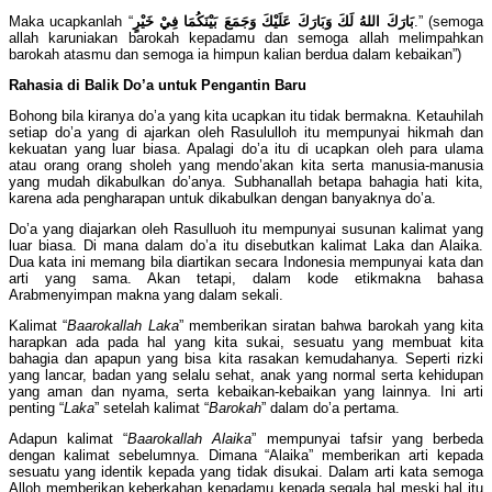
Maka ucapkanlah “
بَارَكَ اللهُ لَكَ وَبَارَكَ عَلَيْكَ وَجَمَعَ بَيْنَكُمَا فِيْ خَيْرٍ
.” (semoga
allah karuniakan barokah kepadamu dan semoga allah melimpahkan
barokah atasmu dan semoga ia himpun kalian berdua dalam kebaikan”)
Rahasia
di Balik Do’a untuk Pengantin Baru
Bohong bila kiranya do’a yang kita ucapkan itu tidak bermakna. Ketauhilah
setiap do’a yang di ajarkan oleh Rasululloh itu mempunyai hikmah dan
kekuatan yang luar biasa. Apalagi do’a itu di ucapkan oleh para ulama
atau orang orang sholeh yang mendo’akan kita serta manusia-manusia
yang mudah dikabulkan do’anya. Subhanallah betapa bahagia hati kita,
karena ada pengharapan untuk dikabulkan dengan banyaknya do’a.
Do’a yang diajarkan oleh Rasulluoh itu mempunyai susunan kalimat yang
luar biasa. Di mana dalam do’a itu disebutkan kalimat Laka dan Alaika.
Dua kata ini memang bila diartikan secara Indonesia mempunyai kata dan
arti yang sama. Akan tetapi, dalam kode etikmakna bahasa
Arabmenyimpan makna yang dalam sekali.
Kalimat “
Baarokallah Laka
” memberikan siratan bahwa barokah yang kita
harapkan ada pada hal yang kita sukai, sesuatu yang membuat kita
bahagia dan apapun yang bisa kita rasakan kemudahanya. Seperti rizki
yang lancar, badan yang selalu sehat, anak yang normal serta kehidupan
yang aman dan nyama, serta kebaikan-kebaikan yang lainnya. Ini arti
penting “
Laka
” setelah kalimat “
Barokah
” dalam do’a pertama.
Adapun kalimat “
Baarokallah Alaika
” mempunyai tafsir yang berbeda
dengan kalimat sebelumnya. Dimana “Alaika” memberikan arti kepada
sesuatu yang identik kepada yang tidak disukai. Dalam arti kata semoga
Alloh memberikan keberkahan kepadamu kepada segala hal meski hal itu