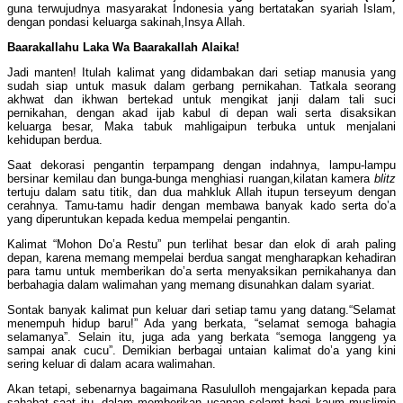
guna terwujudnya masyarakat Indonesia yang bertatakan syariah Islam,
dengan pondasi keluarga sakinah,Insya Allah.
Baarakallahu Laka Wa Baarakallah Alaika!
Jadi manten! Itulah kalimat yang didambakan dari setiap manusia yang
sudah siap untuk masuk dalam gerbang pernikahan. Tatkala seorang
akhwat dan ikhwan bertekad untuk mengikat janji dalam tali suci
pernikahan, dengan akad ijab kabul di depan wali serta disaksikan
keluarga besar, Maka tabuk mahligaipun terbuka untuk menjalani
kehidupan berdua.
Saat dekorasi pengantin terpampang dengan indahnya, lampu-lampu
bersinar kemilau dan bunga-bunga menghiasi ruangan,kilatan kamera
blit
z
tertuju dalam satu titik, dan dua mahkluk Allah itupun terseyum dengan
cerahnya. Tamu-tamu hadir dengan membawa banyak kado serta do’a
yang diperuntukan kepada kedua mempelai pengantin.
Kalimat “Mohon Do’a Restu” pun terlihat besar dan elok di arah paling
depan, karena memang mempelai berdua sangat mengharapkan kehadiran
para tamu untuk memberikan do’a serta menyaksikan pernikahanya dan
berbahagia dalam walimahan yang memang disunahkan dalam syariat.
Sontak banyak kalimat pun keluar dari setiap tamu yang datang.“Selamat
menempuh hidup baru!” Ada yang berkata, “selamat semoga bahagia
selamanya”. Selain itu, juga ada yang berkata “semoga langgeng ya
sampai anak cucu”. Demikian berbagai untaian kalimat do’a yang kini
sering keluar di dalam acara walimahan.
Akan tetapi, sebenarnya bagaimana Rasululloh mengajarkan kepada para
sahabat saat itu, dalam memberikan ucapan selamt bagi kaum muslimin