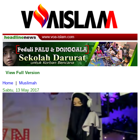
View Full Version
Home
|
Muslimah
Sabtu, 13 May 2017