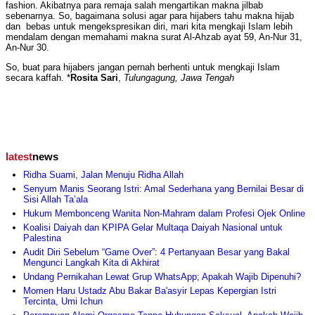
fashion. Akibatnya para remaja salah mengartikan makna jilbab
sebenarnya. So, bagaimana solusi agar para hijabers tahu makna hijab
dan bebas untuk mengekspresikan diri, mari kita mengkaji Islam lebih
mendalam dengan memahami makna surat Al-Ahzab ayat 59, An-Nur 31,
An-Nur 30.
So, buat para hijabers jangan pernah berhenti untuk mengkaji Islam
secara kaffah. *
Rosita Sari
,
Tulungagung, Jawa Tengah
latest
news
Ridha Suami, Jalan Menuju Ridha Allah
Senyum Manis Seorang Istri: Amal Sederhana yang Bernilai Besar di
Sisi Allah Ta’ala
Hukum Membonceng Wanita Non-Mahram dalam Profesi Ojek Online
Koalisi Daiyah dan KPIPA Gelar Multaqa Daiyah Nasional untuk
Palestina
Audit Diri Sebelum “Game Over”: 4 Pertanyaan Besar yang Bakal
Mengunci Langkah Kita di Akhirat
Undang Pernikahan Lewat Grup WhatsApp; Apakah Wajib Dipenuhi?
Momen Haru Ustadz Abu Bakar Ba'asyir Lepas Kepergian Istri
Tercinta, Umi Ichun