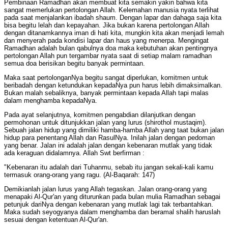
Pembinaan Ramadhan akan membuat kita semakin yakin bahwa kita
sangat memerlukan pertolongan Allah. Kelemahan manusia nyata terlihat
pada saat menjalankan ibadah shaum. Dengan lapar dan dahaga saja kita
bisa begitu lelah dan kepayahan. Jika bukan karena pertolongan Allah
dengan ditanamkannya iman di hati kita, mungkin kita akan menjadi lemah
dan menyerah pada kondisi lapar dan haus yang menerpa. Mengingat
Ramadhan adalah bulan qabulnya doa maka kebutuhan akan pentingnya
pertolongan Allah pun tergambar nyata saat di setiap malam ramadhan
semua doa berisikan begitu banyak permintaan.
Maka saat pertolonganNya begitu sangat diperlukan, komitmen untuk
beribadah dengan ketundukan kepadaNya pun harus lebih dimaksimalkan.
Bukan malah sebaliknya, banyak permintaan kepada Allah tapi malas
dalam menghamba kepadaNya.
Pada ayat selanjutnya, komitmen pengabdian dilanjutkan dengan
permohonan untuk ditunjukkan jalan yang lurus (shirothol mustaqim).
Sebuah jalan hidup yang dimiliki hamba-hamba Allah yang taat bukan jalan
hidup para penentang Allah dan RasulNya. Inilah jalan dengan pedoman
yang benar. Jalan ini adalah jalan dengan kebenaran mutlak yang tidak
ada keraguan didalamnya. Allah Swt berfirman :
"Kebenaran itu adalah dari Tuhanmu, sebab itu jangan sekali-kali kamu
termasuk orang-orang yang ragu. (Al-Baqarah: 147)
Demikianlah jalan lurus yang Allah tegaskan. Jalan orang-orang yang
menapaki Al-Qur'an yang diturunkan pada bulan mulia Ramadhan sebagai
petunjuk dariNya dengan kebenaran yang mutlak lagi tak terbantahkan.
Maka sudah seyogyanya dalam menghamba dan beramal shalih haruslah
sesuai dengan ketentuan Al-Qur'an.