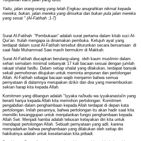
Yaitu, jalan orang-orang yang telah Engkau anugrahkan nikmat kepada
mereka; bukan, jalan mereka yang dimurkai dan bukan pula jalan mereka
yang sesat." (Al-Fatihah :1-7)
Surat Al-Fatihah “Pembukaan” adalah surat pertama dalam kitab suci Al-
Qur’an. Itulah mengapa ia dinamakan pembuka. Ketujuh ayat yang
terdapat dalam surat Al-Fatihah tersebut diturunkan secara bersamaan di
saat Nabi Muhammad Saw masih bermukim di Makkah.
Surat Al-Fatihah diucapkan berulang-ulang oleh kaum muslimin dalam
sehari semalam minimal sebanyak 17 kali bacaan sesuai dengan jumlah
rakaat shalat fardlu. Dalam setiap shalat yang dilakukan, terdapat banyak
sekali permohonan ditujukan untuk meminta ampunan dan pertolongan
Allah. Al-Fatihah sebagai bacaan wajib menjamin bahwa semua
pernyataan di dalamnya merupakan dzikir dan doa yang menembuskan
sekian harap kita kepada Allah.
Komitmen yang dibangun adalah "Iyyaka na'budu wa iyyakanasta'in yang
berarti hanya kepada Allah kita memohon pertolongan. Komitmen
pengabdian dalam penghambaan kepada Allah terdapat di depan kata
pertolongan. Inilah pesannya, bahwa pertolongan itu akan hadir saat kita
memiliki kesanggupan untuk menjalankan fungsi penghambaan kepada
Allah Swt. Menjadi hamba adalah tebusan kelayakan diri kita untuk
mendapat pertolongan Allah. Sebuah pernyataan yang adil, karena
menyadarkan bahwa penghambaan yang dilakukan oleh setiap diri
hakikatnya adalah untuk keselamatan kita pribadi.