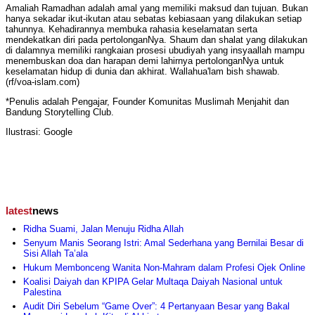
Amaliah Ramadhan adalah amal yang memiliki maksud dan tujuan. Bukan
hanya sekadar ikut-ikutan atau sebatas kebiasaan yang dilakukan setiap
tahunnya. Kehadirannya membuka rahasia keselamatan serta
mendekatkan diri pada pertolonganNya. Shaum dan shalat yang dilakukan
di dalamnya memiliki rangkaian prosesi ubudiyah yang insyaallah mampu
menembuskan doa dan harapan demi lahirnya pertolonganNya untuk
keselamatan hidup di dunia dan akhirat. Wallahua'lam bish shawab.
(rf/voa-islam.com)
*Penulis adalah Pengajar, Founder Komunitas Muslimah Menjahit dan
Bandung Storytelling Club.
Ilustrasi: Google
latest
news
Ridha Suami, Jalan Menuju Ridha Allah
Senyum Manis Seorang Istri: Amal Sederhana yang Bernilai Besar di
Sisi Allah Ta’ala
Hukum Membonceng Wanita Non-Mahram dalam Profesi Ojek Online
Koalisi Daiyah dan KPIPA Gelar Multaqa Daiyah Nasional untuk
Palestina
Audit Diri Sebelum “Game Over”: 4 Pertanyaan Besar yang Bakal