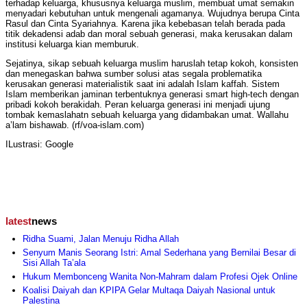
terhadap keluarga, khususnya keluarga muslim, membuat umat semakin
menyadari kebutuhan untuk mengenali agamanya. Wujudnya berupa Cinta
Rasul dan Cinta Syariahnya. Karena jika kebebasan telah berada pada
titik dekadensi adab dan moral sebuah generasi, maka kerusakan dalam
institusi keluarga kian memburuk.
Sejatinya, sikap sebuah keluarga muslim haruslah tetap kokoh, konsisten
dan menegaskan bahwa sumber solusi atas segala problematika
kerusakan generasi materialistik saat ini adalah Islam kaffah. Sistem
Islam memberikan jaminan terbentuknya generasi smart high-tech dengan
pribadi kokoh berakidah. Peran keluarga generasi ini menjadi ujung
tombak kemaslahatn sebuah keluarga yang didambakan umat. Wallahu
a’lam bishawab. (rf/voa-islam.com)
ILustrasi: Google
latest
news
Ridha Suami, Jalan Menuju Ridha Allah
Senyum Manis Seorang Istri: Amal Sederhana yang Bernilai Besar di
Sisi Allah Ta’ala
Hukum Membonceng Wanita Non-Mahram dalam Profesi Ojek Online
Koalisi Daiyah dan KPIPA Gelar Multaqa Daiyah Nasional untuk
Palestina