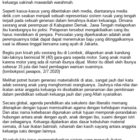
keluarga sakinah mawardah warahmah.
Seperti kasus-kasus yang diberitakan oleh media, diantaranya media
detik.com seakan menjadi sebuah representasi sistem rusak yang tengah
terjadi pada sebuah generasi dalam lemahnya ikatan keluaraga. Dimana
seorang anak perempuan di Kabupaten Demak, Jawa Tengah melaporkan
ibu kandungnya ke polisi. Pelaporan tersebut mengakibatkan sang ibu
harus mendekam di penjara. Persoalan yang diperkarakan adalah anak
perempuannya tidak dapat dapat menemukan baju yang ditinggalkannya
saat ia dibawa tinggal bersama sang ayah di Jakarta.
Begitu pun kisah pilu seorang ibu di Lombok, dilaporkan anak kandung
laki-lakinya berinisial M (40) gara-gara sepeda motor. Sang anak marah
karena motor yang ada di rumah ibunya dijual. Motor itu dibeli oleh Ibunya
sebesar 15 juta dari hasil pembagian warisan suaminya.
(lombokpost.jawapos, 2/7.2020)
Melihat potret buram generasi materialistik di atas, sangat jauh dari kata
adab seorang anak yang menghormati orangtuanya. Jauhnya nilai-nilai dan
ikatan antar anggota keluarga ini disebabkan penanaman dan pembinaan
dalam pendidikan sebuah keluarga jauh dari yang Allah syariatkan.
Secara global, agenda pendidikan ala sekuleris dan liberalis memang
diterapkan dengan tujuan memisahkan agama dengan kehidupan manusia.
Dan atas nama kebebasan digunakan untuk tujuan memporak-porandakan
hubungan antara anak dengan ayah, anak dengan ibu, suami dengan istri
dan sebagainya. Keluarga dijalankan atas dasar kebutuhan material
semata, di luar ikatan batiniah, ruhaniah dan kasih sayang antara anggota
keluarga satu dengan lainnya.
Akankah kita terus mempertahankan sistem yang merusak ikatan