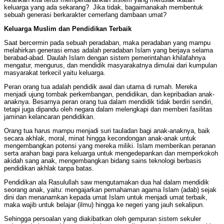
keluarga yang ada sekarang? Jika tidak, bagaimanakah membentuk
sebuah generasi berkarakter cemerlang dambaan umat?
Keluarga Muslim dan Pendidikan Terbaik
Saat bercermin pada sebuah peradaban, maka peradaban yang mampu
melahirkan generasi emas adalah peradaban Islam yang berjaya selama
berabad-abad. Daulah Islam dengan sistem pemerintahan khilafahnya
mengatur, mengurus, dan mendidik masyarakatnya dimulai dari kumpulan
masyarakat terkecil yaitu keluarga.
Peran orang tua adalah pendidik awal dan utama di rumah. Mereka
menjadi ujung tombak perkembangan, pendidikan, dan kepribadian anak-
anaknya. Besarnya peran orang tua dalam mendidik tidak berdiri sendiri,
tetapi juga dipandu oleh negara dalam melengkapi dan memberi fasilitas
jaminan kelancaran pendidikan.
Orang tua harus mampu menjadi suri tauladan bagi anak-anaknya, baik
secara akhlak, moral, minat hingga kecondongan anak-anak untuk
mengembangkan potensi yang mereka miliki. Islam memberikan peranan
serta arahan bagi para keluarga untuk mengedepankan dan memperkokoh
akidah sang anak, mengembangkan bidang sains teknologi berbasis
pendidikan akhlak tanpa batas.
Pendidikan ala Rasulullah saw mengutamakan dua hal dalam mendidik
seorang anak, yaitu: mengajarkan pemahaman agama Islam (adab) sejak
dini dan menanamkan kepada umat Islam untuk menjadi umat terbaik,
maka wajib untuk belajar (ilmu) hingga ke negeri yang jauh sekalipun.
Sehingga persoalan yang diakibatkan oleh gempuran sistem sekuler