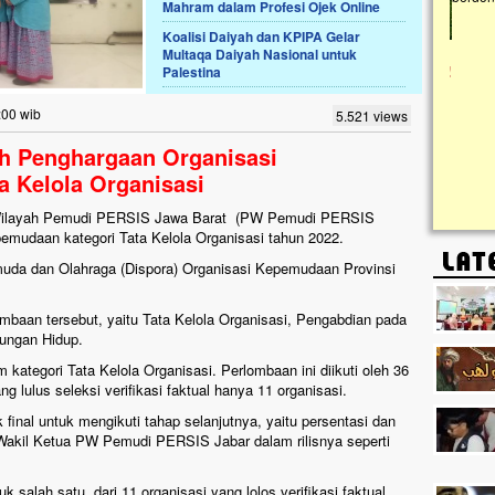
Mahram dalam Profesi Ojek Online
Koalisi Daiyah dan KPIPA Gelar
Lima Tahun Mangkrak, Masjid di
Multaqa Daiyah Nasional untuk
Pelosok ini Mengenaskan. Ayo Bantu.!!
Palestina
Nasib masjid di Kampung Cilumbu ini sungguh
mengenaskan. Lima tahun mangkrak, kini nyaris
:00 wib
5.521 views
tak berbentuk masjid, dipenuhi rumput liar,
berlumut, dan menghitam terpapar panas dan
h Penghargaan Organisasi
hujan....
 Kelola Organisasi
Wilayah Pemudi PERSIS Jawa Barat (PW Pemudi PERSIS
pemudaan kategori Tata Kelola Organisasi tahun 2022.
muda dan Olahraga (Dispora) Organisasi Kepemudaan Provinsi
mbaan tersebut, yaitu Tata Kelola Organisasi, Pengabdian pada
kungan Hidup.
ategori Tata Kelola Organisasi. Perlombaan ini diikuti oleh 36
g lulus seleksi verifikasi faktual hanya 11 organisasi.
final untuk mengikuti tahap selanjutnya, yaitu persentasi dan
ai Wakil Ketua PW Pemudi PERSIS Jabar dalam rilisnya seperti
lah satu dari 11 organisasi yang lolos verifikasi faktual.