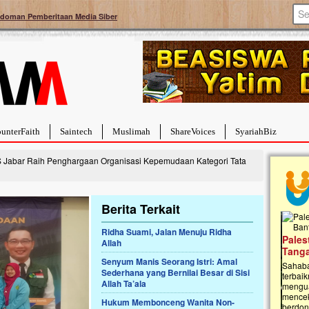
doman Pemberitaan Media Siber
unterFaith
Saintech
Muslimah
ShareVoices
SyariahBiz
Jabar Raih Penghargaan Organisasi Kepemudaan Kategori Tata
Berita Terkait
Ridha Suami, Jalan Menuju Ridha
a Hebat Sembuh Dari
Pales
Allah
arah
Tanga
Senyum Manis Seorang Istri: Amal
dipenuhi dengan
Sahaba
Sederhana yang Bernilai Besar di Sisi
erat. Meskipun baru
terbaik
Allah Ta’ala
ayi yang imut ini harus
mengua
g dahsyat, yaitu tumor
mencek
Hukum Membonceng Wanita Non-
an...
berdona