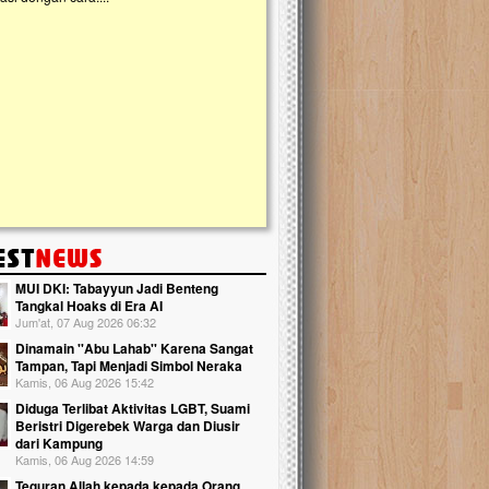
kanak Islam Terpadu (TKIT) An Najjah d
Gedung Majelis Taklim di Jonggol,...
MUI DKI: Tabayyun Jadi Benteng
Tangkal Hoaks di Era AI
Jum'at, 07 Aug 2026 06:32
Dinamain ''Abu Lahab'' Karena Sangat
Tampan, Tapi Menjadi Simbol Neraka
Kamis, 06 Aug 2026 15:42
Diduga Terlibat Aktivitas LGBT, Suami
Beristri Digerebek Warga dan Diusir
dari Kampung
Kamis, 06 Aug 2026 14:59
Teguran Allah kepada kepada Orang