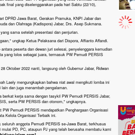
k final yang diselenggarakan pada hari Sabtu (22/10),
juri dari DPRD Jawa Barat, Gerakan Pramuka, KNPI Jabar dan
emuda dan Olahraga (Kadispora) Jabar, Drs. Asep Sukmana.
yang sama setelah presentasi dan penjurian.
aan," ungkap Ketua Pelaksana dari Dispora, Affianto Affandi.
 antara peserta dan dewan juri selesai, penyelenggara kemudian
 yang lolos sebagai juara, termasuk PW Pemudi PERSIS
 28 Oktober 2022 nanti, langsung oleh Gubernur Jabar, Ridwan
h Laely mengungkapkan bahwa niat awal mengikuti lomba ini
si lain dan juga menambah pengalaman.
ara berkat kerja sama dengan tasykil PW Pemudi PERSIS Jabar,
SIS, serta PW PERSIS dan otonom," ungkapnya.
 saat PW Pemudi PERSIS mendapatkan Penghargaan Organisasi
 Kelola Organisasi Terbaik ini.
k seluruh anggota Pemudi PERSIS se-Jawa Barat, terkhusus
ri mulai PD, PC, ataupun PJ yang telah berusaha membatu kami
ahid/voa-islam.com]