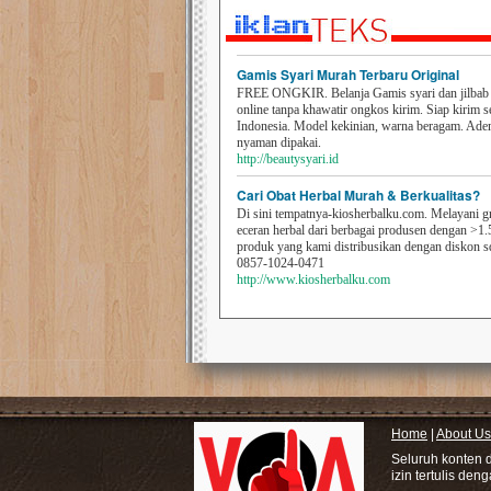
Gamis Syari Murah Terbaru Original
FREE ONGKIR. Belanja Gamis syari dan jilbab t
online tanpa khawatir ongkos kirim. Siap kirim s
Indonesia. Model kekinian, warna beragam. Ad
nyaman dipakai.
http://beautysyari.id
Cari Obat Herbal Murah & Berkualitas?
Di sini tempatnya-kiosherbalku.com. Melayani g
eceran herbal dari berbagai produsen dengan >1.
produk yang kami distribusikan dengan diskon 
0857-1024-0471
http://www.kiosherbalku.com
Home
|
About Us
Seluruh konten 
izin tertulis den