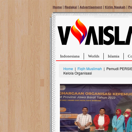
|
|
|
|
Home
Redaksi
Advertisement
Kirim Naskah
Pe
Indonesiana
Worlds
Islamia
Co
Home
|
Fiqih Muslimah
| Pemudi PERSIS 
Kelola Organisasi
Bantu Naura, Balit
Tumor Pembuluh D
Hidup Naura Salsabila 
rintangan yang sangat b
berusia sepuluh bulan, b
menghadapi penyakit yan
pembuluh darah berukur