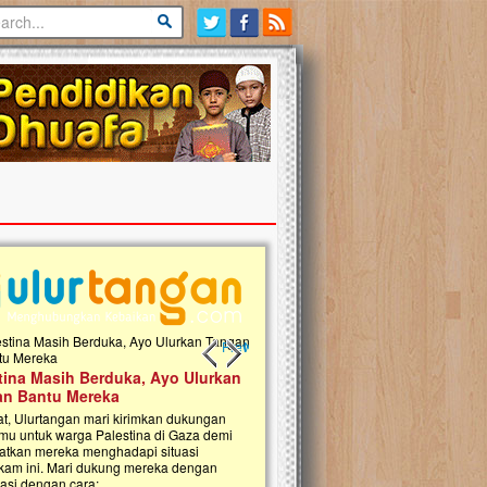
Previous slide
Next slide
tina Masih Berduka, Ayo Ulurkan
Open Donasi Wakaf Pembangu
n Bantu Mereka
Rumah Qur'an & TK Islam Terp
t, Ulurtangan mari kirimkan dukungan
Najjah di Jonggol
mu untuk warga Palestina di Gaza demi
tkan mereka menghadapi situasi
Saat ini, Ulurtangan bersama Yayasan 
am ini. Mari dukung mereka dengan
Najjahtul Islam Jonggol sedang merintis
si dengan cara:...
pembangunan Rumah Qur’an dan Tama