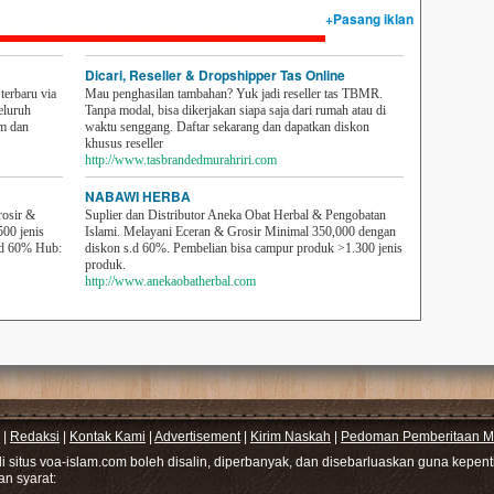
+Pasang iklan
Dicari, Reseller & Dropshipper Tas Online
erbaru via
Mau penghasilan tambahan? Yuk jadi reseller tas TBMR.
eluruh
Tanpa modal, bisa dikerjakan siapa saja dari rumah atau di
em dan
waktu senggang. Daftar sekarang dan dapatkan diskon
khusus reseller
http://www.tasbrandedmurahriri.com
NABAWI HERBA
rosir &
Suplier dan Distributor Aneka Obat Herbal & Pengobatan
500 jenis
Islami. Melayani Eceran & Grosir Minimal 350,000 dengan
sd 60% Hub:
diskon s.d 60%. Pembelian bisa campur produk >1.300 jenis
produk.
http://www.anekaobatherbal.com
|
Redaksi
|
Kontak Kami
|
Advertisement
|
Kirim Naskah
|
Pedoman Pemberitaan Me
di situs voa-islam.com boleh disalin, diperbanyak, dan disebarluaskan guna kepe
gan syarat: