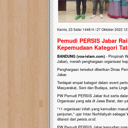
Kamis, 23 Safar 1448 H / 27 Oktober 2022 12
Pemudi PERSIS Jabar Rai
Kepemudaan Kategori Tata
BANDUNG (voa-islam.com)
- Pimpinah 
Jabar), meraih penghargaan organisasi ke
Penghargaan tersebut diberikan Dinas Pe
Jabar.
Terdapat empat kategori dalam event perlo
Masyarakat, Seni dan Budaya, serta Ling
PW Pemudi PERSIS Jabar ikut serta dalam k
Organisasi yang ada di Jawa Barat, dan yan
"11 organisasi inilah yang kemudian masuk 
penjurian," ujar Intan Nurhilaliyah sebag
dilansir dari
persis.or.id
.
PW Pemudi PERSIS Jabar kemudian masuk sa