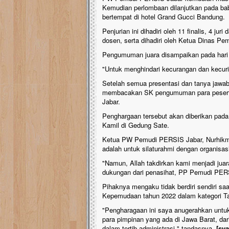
Kemudian perlombaan dilanjutkan pada baba
bertempat di hotel Grand Gucci Bandung.
Penjurian ini dihadiri oleh 11 finalis, 4 
dosen, serta dihadiri oleh Ketua Dinas P
Pengumuman juara disampaikan pada hari 
"Untuk menghindari kecurangan dan kecurig
Setelah semua presentasi dan tanya jawab
membacakan SK pengumuman para peserta
Jabar.
Penghargaan tersebut akan diberikan pada
Kamil di Gedung Sate.
Ketua PW Pemudi PERSIS Jabar, Nurhikma
adalah untuk silaturahmi dengan organisa
"Namun, Allah takdirkan kami menjadi ju
dukungan dari penasihat, PP Pemudi PER
Pihaknya mengaku tidak berdiri sendiri
Kepemudaan tahun 2022 dalam kategori Tata
"Pengharagaan ini saya anugerahkan untu
para pimpinan yang ada di Jawa Barat, da
dalam tertib administrasi," tandasnya.
[sy