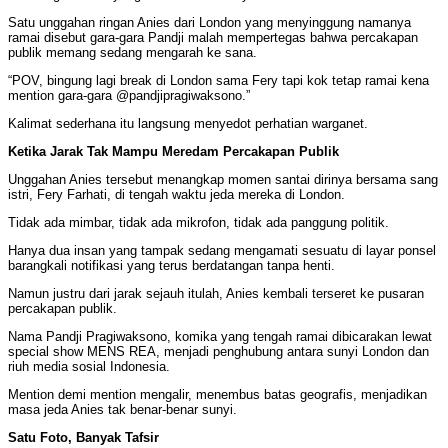
Satu unggahan ringan Anies dari London yang menyinggung namanya
ramai disebut gara-gara Pandji malah mempertegas bahwa percakapan
publik memang sedang mengarah ke sana.
“POV, bingung lagi break di London sama Fery tapi kok tetap ramai kena
mention gara-gara @pandjipragiwaksono.”
Kalimat sederhana itu langsung menyedot perhatian warganet.
Ketika Jarak Tak Mampu Meredam Percakapan Publik
Unggahan Anies tersebut menangkap momen santai dirinya bersama sang
istri, Fery Farhati, di tengah waktu jeda mereka di London.
Tidak ada mimbar, tidak ada mikrofon, tidak ada panggung politik.
Hanya dua insan yang tampak sedang mengamati sesuatu di layar ponsel
barangkali notifikasi yang terus berdatangan tanpa henti.
Namun justru dari jarak sejauh itulah, Anies kembali terseret ke pusaran
percakapan publik.
Nama Pandji Pragiwaksono, komika yang tengah ramai dibicarakan lewat
special show MENS REA, menjadi penghubung antara sunyi London dan
riuh media sosial Indonesia.
Mention demi mention mengalir, menembus batas geografis, menjadikan
masa jeda Anies tak benar-benar sunyi.
Satu Foto, Banyak Tafsir