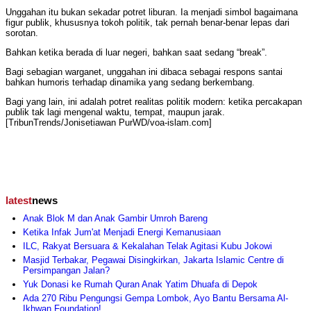
Unggahan itu bukan sekadar potret liburan. Ia menjadi simbol bagaimana
figur publik, khususnya tokoh politik, tak pernah benar-benar lepas dari
sorotan.
Bahkan ketika berada di luar negeri, bahkan saat sedang “break”.
Bagi sebagian warganet, unggahan ini dibaca sebagai respons santai
bahkan humoris terhadap dinamika yang sedang berkembang.
Bagi yang lain, ini adalah potret realitas politik modern: ketika percakapan
publik tak lagi mengenal waktu, tempat, maupun jarak.
[TribunTrends/Jonisetiawan PurWD/voa-islam.com]
latest
news
Anak Blok M dan Anak Gambir Umroh Bareng
Ketika Infak Jum'at Menjadi Energi Kemanusiaan
ILC, Rakyat Bersuara & Kekalahan Telak Agitasi Kubu Jokowi
Masjid Terbakar, Pegawai Disingkirkan, Jakarta Islamic Centre di
Persimpangan Jalan?
Yuk Donasi ke Rumah Quran Anak Yatim Dhuafa di Depok
Ada 270 Ribu Pengungsi Gempa Lombok, Ayo Bantu Bersama Al-
Ikhwan Foundation!