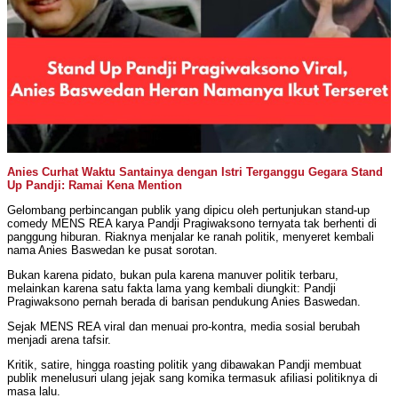
Anies Curhat Waktu Santainya dengan Istri Terganggu Gegara Stand
Up Pandji: Ramai Kena Mention
Gelombang perbincangan publik yang dipicu oleh pertunjukan stand-up
comedy MENS REA karya Pandji Pragiwaksono ternyata tak berhenti di
panggung hiburan. Riaknya menjalar ke ranah politik, menyeret kembali
nama Anies Baswedan ke pusat sorotan.
Bukan karena pidato, bukan pula karena manuver politik terbaru,
melainkan karena satu fakta lama yang kembali diungkit: Pandji
Pragiwaksono pernah berada di barisan pendukung Anies Baswedan.
Sejak MENS REA viral dan menuai pro-kontra, media sosial berubah
menjadi arena tafsir.
Kritik, satire, hingga roasting politik yang dibawakan Pandji membuat
publik menelusuri ulang jejak sang komika termasuk afiliasi politiknya di
masa lalu.