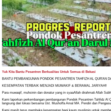
Yuk Kita Bantu Pesantren Berkualitas Untuk Semua di Bekasi
BANTU PEMBANGUNAN PONDOK PESANTREN TAHFIZH AL QUR'AN DA
KESEMPATAN TERBAIK MENJADI MUWAKIF & BERAMAL JARIYAH‼️
Para muwaqif, muhsinin dan donatur yang in syaaAllah dirahmati Allah Su
Kami laporkan perkembangan pembangunan Pondok Pesantren Tahfidz Al Qu
langsung dari lokasi bersama Ust. Mushoffa Amal MA. Pendiri dan Pengas
Kami masih terus membuka kesempatan bagi kaum muslimin untuk membe