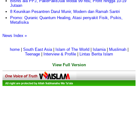
Bisnis ala PPJ, PakePakeJual Modal 99 ribu, Profit hingga 10-19
Jutaan
8 Keunikan Pesantren Darul Munir, Modern dan Ramah Santri
Promo: Quranic Quantum Healing, Atasi penyakit Fisik, Psikis,
Metafisika
News Index »
home
|
South East Asia
|
Islam of The World
|
Islamia
|
Muslimah
|
Teenage
|
Interview & Profile
|
Lintas Berita Islam
View Full Version