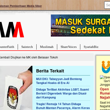
doman Pemberitaan Media Siber
unterFaith
Saintech
Muslimah
ShareVoices
SyariahBiz
embali Diujikan ke MK oleh Belasan Tokoh
Berita Terkait
MUI DKI: Tabayyun Jadi Benteng
Tangkal Hoaks di Era AI
sih Berduka, Ayo Ulurkan
Open Donasi Wakaf Pembangunan
u Mereka
Diduga Terlibat Aktivitas LGBT, Suami
Rumah Qur'an & TK Islam Terpadu An
Beristri Digerebek Warga dan Diusir
ngan mari kirimkan dukungan
Najjah di Jonggol
dari Kampung
 warga Palestina di Gaza demi
eka menghadapi situasi
Saat ini, Ulurtangan bersama Yayasan An
Tragis! Remaja 14 Tahun Diduga
Mari dukung mereka dengan
Najjahtul Islam Jonggol sedang merintis
Bunuh Mantan Pacarnya, Alarm Keras
 cara:...
pembangunan Rumah Qur’an dan Taman Kanak