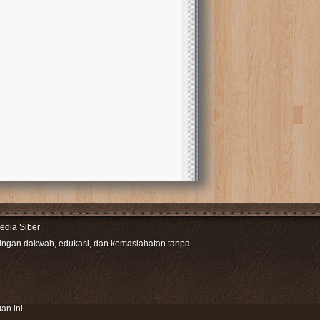
dia Siber
ntingan dakwah, edukasi, dan kemaslahatan tanpa
an ini.