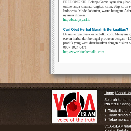
FREE ONGKIR. Belanja Gamis syari dan jilbab t
online tanpa khawatir ongkos kirim. Siap kirim s
Indonesia. Model kekinian, warna beragam. Ad
nyaman dipakai.
http://beautysyari.id
Cari Obat Herbal Murah & Berkualitas?
Di sini tempatnya-kiosherbalku.com. Melayani g
eceran herbal dari berbagai produsen dengan >1.
produk yang kami distribusikan dengan diskon 
0857-1024-0471
http://www.kiosherbalku.com
Home
|
About Us
Seluruh konten 
izin tertulis den
1. Tidak disala
2. Tidak dimodif
3. Tetap mencan
VOA-ISLAM tidak 
Kontak Redaksi