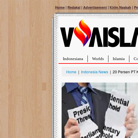
|
|
|
|
Home
Redaksi
Advertisement
Kirim Naskah
Pe
Indonesiana
Worlds
Islamia
Co
Home
|
Indonesia News
| 20 Persen PT K
 Sembuh Dari
Palestina Ma
Tangan Bant
 dengan
Sahabat, Ulurta
skipun baru
terbaikmu untuk
imut ini harus
menguatkan mer
t, yaitu tumor
mencekam ini. 
berdonasi dengan