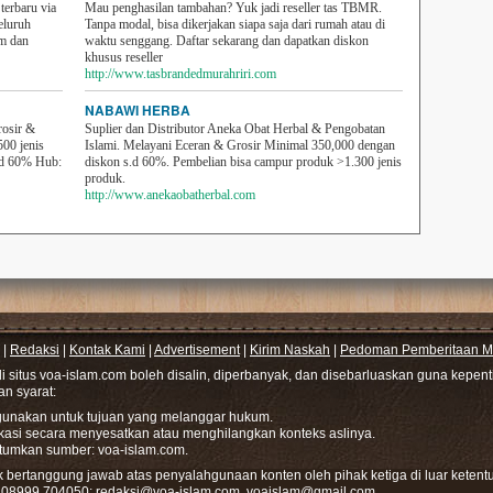
erbaru via
Mau penghasilan tambahan? Yuk jadi reseller tas TBMR.
eluruh
Tanpa modal, bisa dikerjakan siapa saja dari rumah atau di
em dan
waktu senggang. Daftar sekarang dan dapatkan diskon
khusus reseller
http://www.tasbrandedmurahriri.com
NABAWI HERBA
rosir &
Suplier dan Distributor Aneka Obat Herbal & Pengobatan
500 jenis
Islami. Melayani Eceran & Grosir Minimal 350,000 dengan
sd 60% Hub:
diskon s.d 60%. Pembelian bisa campur produk >1.300 jenis
produk.
http://www.anekaobatherbal.com
|
Redaksi
|
Kontak Kami
|
Advertisement
|
Kirim Naskah
|
Pedoman Pemberitaan Me
di situs voa-islam.com boleh disalin, diperbanyak, dan disebarluaskan guna kepe
gan syarat:
hgunakan untuk tujuan yang melanggar hukum.
ikasi secara menyesatkan atau menghilangkan konteks aslinya.
tumkan sumber: voa-islam.com.
bertanggung jawab atas penyalahgunaan konten oleh pihak ketiga di luar ketentu
: 08999.704050;
redaksi@voa-islam.com
,
voaislam@gmail.com
.