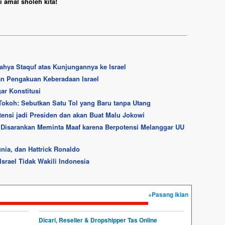
 amal sholeh kita!
ahya Staquf atas Kunjungannya ke Israel
an Pengakuan Keberadaan Israel
ar Konstitusi
Tokoh: Sebutkan Satu Tol yang Baru tanpa Utang
ensi jadi Presiden dan akan Buat Malu Jokowi
 Disarankan Meminta Maaf karena Berpotensi Melanggar UU
nia, dan Hattrick Ronaldo
srael Tidak Wakili Indonesia
+Pasang iklan
Dicari, Reseller & Dropshipper Tas Online