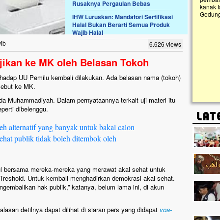
Rusaknya Pergaulan Bebas
kanak Islam Terpadu (TKIT) An Najjah dan
Gedung Majelis Taklim di Jonggol,...
IHW Luruskan: Mandatori Sertifikasi
Halal Bukan Berarti Semua Produk
Wajib Halal
wib
6.626 views
jikan ke MK oleh Belasan Tokoh
terhadap UU Pemilu kembali dilakukan. Ada belasan nama (tokoh)
rsebut ke MK.
 Muhammadiyah. Dalam pernyataannya terkait uji materi itu
perti dibelenggu.
h alternatif yang banyak untuk bakal calon
ehat publik tidak boleh ditembok oleh
pul bersama mereka-mereka yang merawat akal sehat untuk
 Treshold. Untuk kembali menghadirkan demokrasi akal sehat.
embalikan hak publik,” katanya, belum lama ini, di akun
lasan detilnya dapat dilihat di siaran pers yang didapat
voa-