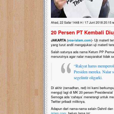
Lima Tahun Mangkrak, Masjid di
Pelosok ini Mengenaskan. Ayo Bantu.!!
Nasib masjid di Kampung Cilumbu ini sungguh
Ahad, 22 Safar 1448 H / 17 Juni 2018 20:15 
mengenaskan. Lima tahun mangkrak, kini nyaris
tak berbentuk masjid, dipenuhi rumput liar,
20 Persen PT Kembali Diu
berlumut, dan menghitam terpapar panas dan
hujan....
JAKARTA
(
voa-islam.com
)- Uji materil 
yang turut andil mengajukan uji materil te
Salah satunya ada nama Ketum PP Pemuda
menurutnya agar nalar masyarakat tidak se
“Rakyat harus memperole
Presiden mereka. Nalar s
segelintir oligarki.
Di akhir (ramadhan, red) ini kami berkum
menguji lagi di MK 20 persen Presidensial
Semoga ada ‘cahaya’ menerangi untuk meng
Twitter pribadi miliknya.
Adapun dari nama-nama selain Dahnil dan a
islam.com
, belum lama ini: