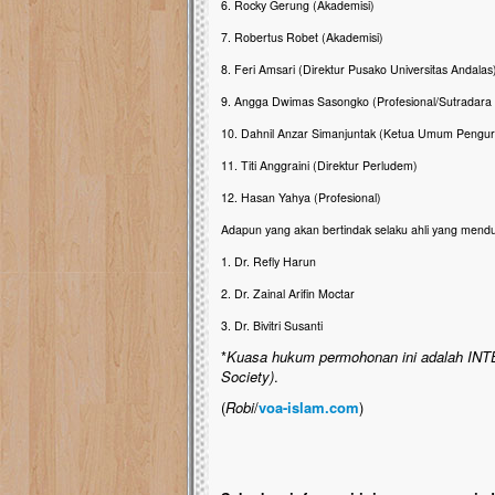
6. Rocky Gerung (Akademisi)
7. Robertus Robet (Akademisi)
8. Feri Amsari (Direktur Pusako Universitas Andalas
9. Angga Dwimas Sasongko (Profesional/Sutradara
10. Dahnil Anzar Simanjuntak (Ketua Umum Pen
11. Titi Anggraini (Direktur Perludem)
12. Hasan Yahya (Profesional)
Adapun yang akan bertindak selaku ahli yang mend
1. Dr. Refly Harun
2. Dr. Zainal Arifin Moctar
3. Dr. Bivitri Susanti
*
Kuasa hukum permohonan ini adalah INTE
Society)
.
(
Robi
/
voa-islam.com
)