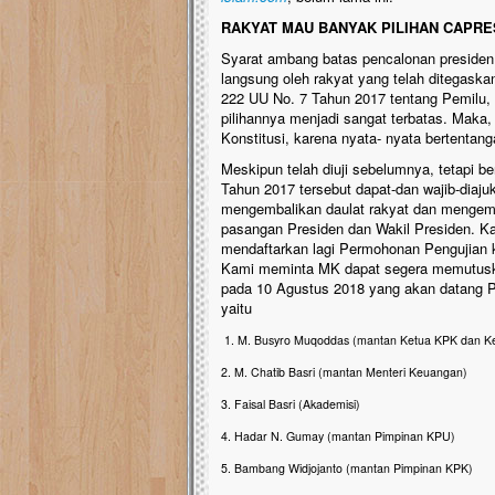
RAKYAT MAU BANYAK PILIHAN CAPRE
Syarat ambang batas pencalonan presiden (
langsung oleh rakyat yang telah ditegask
222 UU No. 7 Tahun 2017 tentang Pemilu,
pilihannya menjadi sangat terbatas. Maka,
Konstitusi, karena nyata- nyata bertenta
Meskipun telah diuji sebelumnya, tetapi 
Tahun 2017 tersebut dapat-dan wajib-diaju
mengembalikan daulat rakyat dan mengemba
pasangan Presiden dan Wakil Presiden. Ka
mendaftarkan lagi Permohonan Pengujian k
Kami meminta MK dapat segera memutuska
pada 10 Agustus 2018 yang akan datang P
yaitu
1. M. Busyro Muqoddas (mantan Ketua KPK dan K
2. M. Chatib Basri (mantan Menteri Keuangan)
3. Faisal Basri (Akademisi)
4. Hadar N. Gumay (mantan Pimpinan KPU)
5. Bambang Widjojanto (mantan Pimpinan KPK)