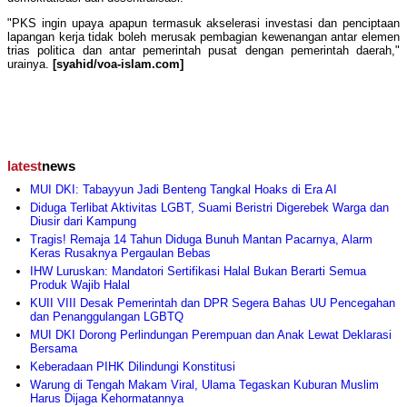
"PKS ingin upaya apapun termasuk akselerasi investasi dan penciptaan
lapangan kerja tidak boleh merusak pembagian kewenangan antar elemen
trias politica dan antar pemerintah pusat dengan pemerintah daerah,"
urainya.
[syahid/voa-islam.com]
latest
news
MUI DKI: Tabayyun Jadi Benteng Tangkal Hoaks di Era AI
Diduga Terlibat Aktivitas LGBT, Suami Beristri Digerebek Warga dan
Diusir dari Kampung
Tragis! Remaja 14 Tahun Diduga Bunuh Mantan Pacarnya, Alarm
Keras Rusaknya Pergaulan Bebas
IHW Luruskan: Mandatori Sertifikasi Halal Bukan Berarti Semua
Produk Wajib Halal
KUII VIII Desak Pemerintah dan DPR Segera Bahas UU Pencegahan
dan Penanggulangan LGBTQ
MUI DKI Dorong Perlindungan Perempuan dan Anak Lewat Deklarasi
Bersama
Keberadaan PIHK Dilindungi Konstitusi
Warung di Tengah Makam Viral, Ulama Tegaskan Kuburan Muslim
Harus Dijaga Kehormatannya