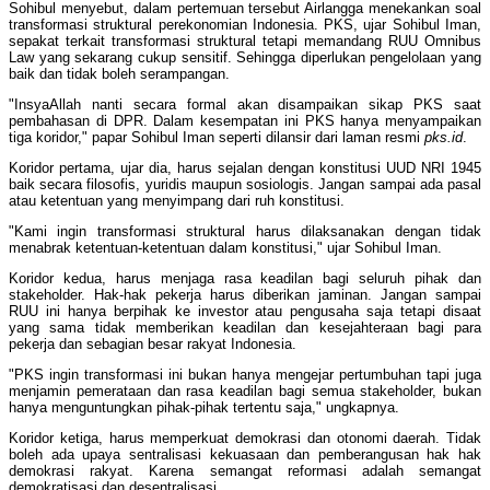
Sohibul menyebut, dalam pertemuan tersebut Airlangga menekankan soal
transformasi struktural perekonomian Indonesia. PKS, ujar Sohibul Iman,
sepakat terkait transformasi struktural tetapi memandang RUU Omnibus
Law yang sekarang cukup sensitif. Sehingga diperlukan pengelolaan yang
baik dan tidak boleh serampangan.
"InsyaAllah nanti secara formal akan disampaikan sikap PKS saat
pembahasan di DPR. Dalam kesempatan ini PKS hanya menyampaikan
tiga koridor," papar Sohibul Iman seperti dilansir dari laman resmi
pks.id
.
Koridor pertama, ujar dia, harus sejalan dengan konstitusi UUD NRI 1945
baik secara filosofis, yuridis maupun sosiologis. Jangan sampai ada pasal
atau ketentuan yang menyimpang dari ruh konstitusi.
"Kami ingin transformasi struktural harus dilaksanakan dengan tidak
menabrak ketentuan-ketentuan dalam konstitusi," ujar Sohibul Iman.
Koridor kedua, harus menjaga rasa keadilan bagi seluruh pihak dan
stakeholder. Hak-hak pekerja harus diberikan jaminan. Jangan sampai
RUU ini hanya berpihak ke investor atau pengusaha saja tetapi disaat
yang sama tidak memberikan keadilan dan kesejahteraan bagi para
pekerja dan sebagian besar rakyat Indonesia.
"PKS ingin transformasi ini bukan hanya mengejar pertumbuhan tapi juga
menjamin pemerataan dan rasa keadilan bagi semua stakeholder, bukan
hanya menguntungkan pihak-pihak tertentu saja," ungkapnya.
Koridor ketiga, harus memperkuat demokrasi dan otonomi daerah. Tidak
boleh ada upaya sentralisasi kekuasaan dan pemberangusan hak hak
demokrasi rakyat. Karena semangat reformasi adalah semangat
demokratisasi dan desentralisasi.